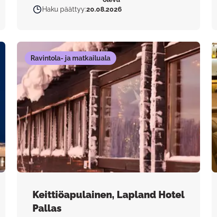
Haku päättyy
:
20.08.2026
Ravintola- ja matkailuala
Keittiöapulainen, Lapland Hotel
Pallas