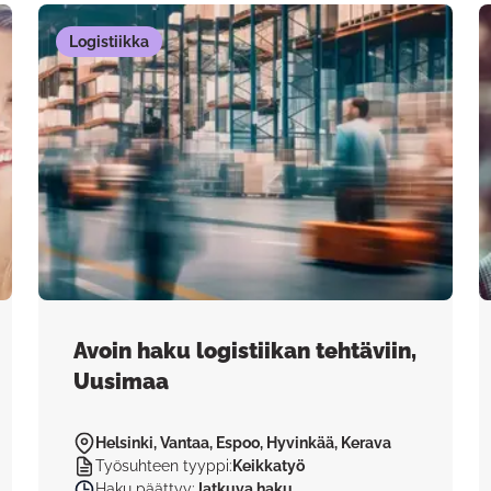
Logistiikka
Avoin haku logistiikan tehtäviin,
Uusimaa
Helsinki, Vantaa, Espoo, Hyvinkää, Kerava
Työsuhteen tyyppi
:
Keikkatyö
Haku päättyy
:
Jatkuva haku