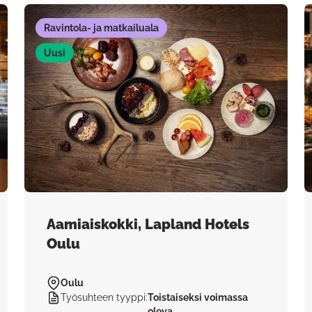
Ravintola- ja matkailuala
Uusi
Aamiaiskokki, Lapland Hotels
Oulu
Oulu
Työsuhteen tyyppi
:
Toistaiseksi voimassa
oleva