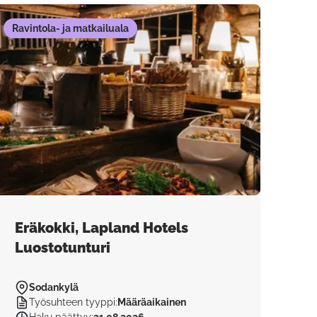
Ravintola- ja matkailuala
Eräkokki, Lapland Hotels
Luostotunturi
Sodankylä
Työsuhteen tyyppi
:
Määräaikainen