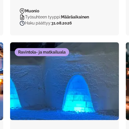
Muonio
Työsuhteen tyyppi
:
Määräaikainen
Haku päättyy
:
31.08.2026
Ravintola- ja matkailuala