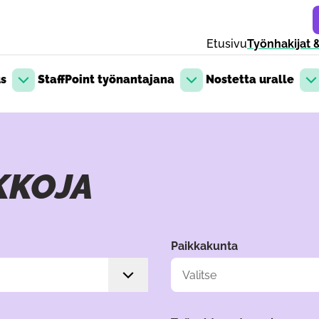
Etusivu
Työnhakijat &
us
StaffPoint työnantajana
Nostetta uralle
Avaa pudotusvalikko
Avaa pudotusvalikko
Av
KKOJA
avulla. Sisältö päivittyy automaattisesti valintojen mukaan. Voit
Paikkakunta