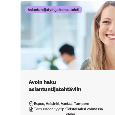
Asiantuntijatyöt ja konsultointi
Avoin haku
asiantuntijatehtäviin
Espoo, Helsinki, Vantaa, Tampere
Työsuhteen tyyppi
:
Toistaiseksi voimassa
oleva