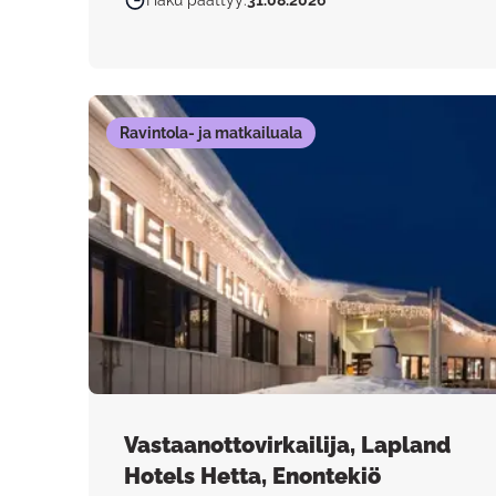
Haku päättyy
:
31.08.2026
Ravintola- ja matkailuala
Vastaanottovirkailija, Lapland
Hotels Hetta, Enontekiö