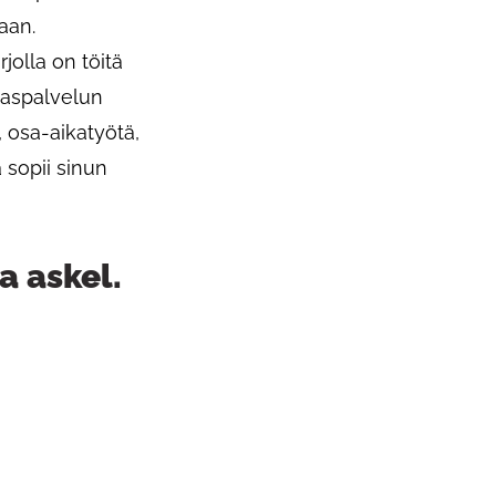
maan.
jolla on töitä
akaspalvelun
, osa-aikatyötä,
 sopii sinun
a askel.