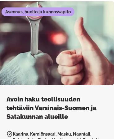
Asennus, huolto ja kunnossapito
Avoin haku teollisuuden
tehtäviin Varsinais-Suomen ja
Satakunnan alueille
Kaarina, Kemiönsaari, Masku, Naantali,