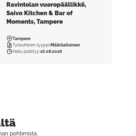
Ravintolan vuoropäällikkö,
Saivo Kitchen & Bar of
Moments, Tampere
Tampere
Työsuhteen tyyppi
:
Määräaikainen
Haku päättyy
:
16.08.2026
ältä
nan pohtimista,