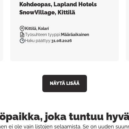
Kohdeopas, Lapland Hotels
SnowVillage, Kittilä
Kittilä, Kolari
Työsuhteen tyyppi
:
Määräaikainen
Haku päättyy
:
31.08.2026
NÄYTÄ LISÄÄ
öpaikka, joka tuntuu hyv
en ei ole vain listojen selaamista. Se on uuden suun