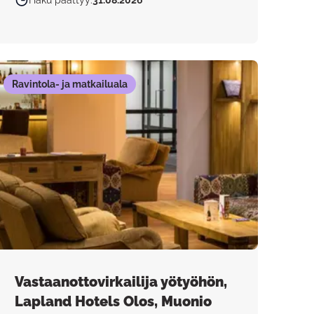
Haku päättyy
:
31.08.2026
Ravintola- ja matkailuala
Vastaanottovirkailija yötyöhön,
Lapland Hotels Olos, Muonio