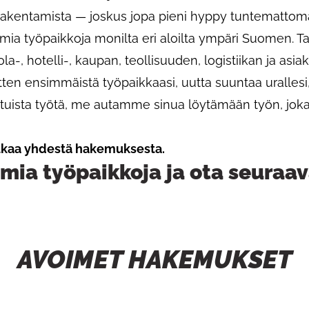
akentamista — joskus jopa pieni hyppy tuntematto
mia työpaikkoja monilta eri aloilta ympäri Suomen. Tar
ola-, hotelli-, kaupan, teollisuuden, logistiikan ja asi
sitten ensimmäistä työpaikkaasi, uutta suuntaa urallesi
kituista työtä, me autamme sinua löytämään työn, joka
alkaa yhdestä hakemuksesta.
mia työpaikkoja ja ota seuraav
AVOIMET HAKEMUKSET