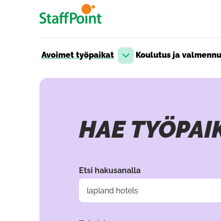
Hyppää pääsisältöön
Avoimet työpaikat
Koulutus ja valmenn
Avaa pudotusvalikko
HAE TYÖPAI
Hae valitsemalla hakuehtoja filttereiden 
Etsi hakusanalla