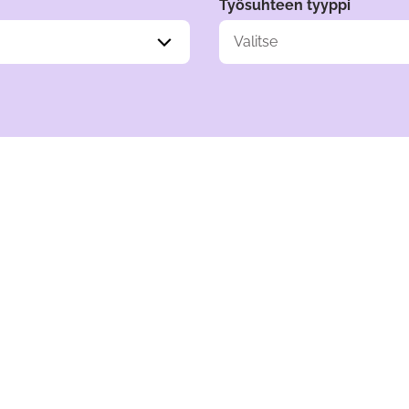
Työsuhteen tyyppi
Valitse