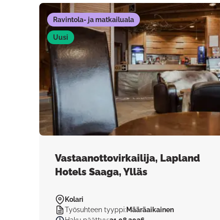
Ravintola- ja matkailuala
Uusi
Vastaanottovirkailija, Lapland
Hotels Saaga, Ylläs
Kolari
Työsuhteen tyyppi
:
Määräaikainen