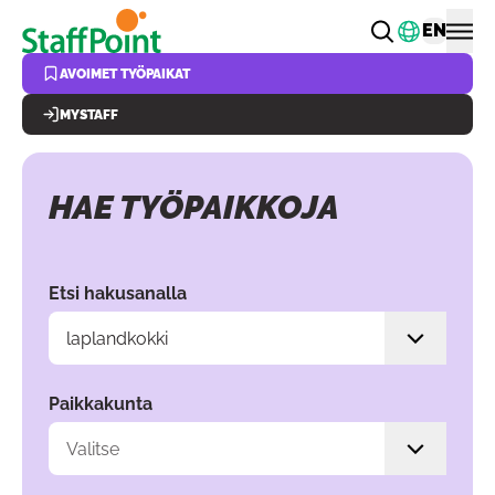
Hyppää pääsisältöön
Vaihda k
EN
AVOIMET TYÖPAIKAT
MYSTAFF
HAE TYÖPAIKKOJA
Hae valitsemalla hakuehtoja filttereiden avulla. Sisältö p
Etsi hakusanalla
Paikkakunta