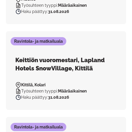
Työsuhteen tyyppi
:
Määräaikainen
Haku päättyy
:
31.08.2026
Ravintola- ja matkailuala
Keittiön vuoromestari, Lapland
Hotels SnowVillage, Kittilä
Kittilä, Kolari
Työsuhteen tyyppi
:
Määräaikainen
Haku päättyy
:
31.08.2026
Ravintola- ja matkailuala