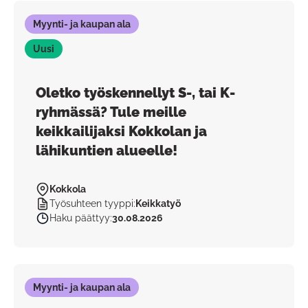
Myynti- ja kaupan ala
Uusi
Oletko työskennellyt S-, tai K-
ryhmässä? Tule meille
keikkailijaksi Kokkolan ja
lähikuntien alueelle!
Kokkola
Työsuhteen tyyppi
:
Keikkatyö
Haku päättyy
:
30.08.2026
Myynti- ja kaupan ala