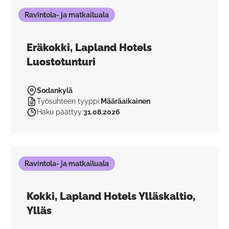
Ravintola- ja matkailuala
Eräkokki, Lapland Hotels
Luostotunturi
Sodankylä
Työsuhteen tyyppi
:
Määräaikainen
Haku päättyy
:
31.08.2026
Ravintola- ja matkailuala
Kokki, Lapland Hotels Ylläskaltio,
Ylläs