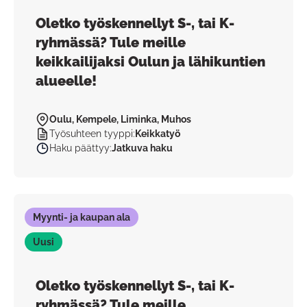
Oletko työskennellyt S-, tai K-
ryhmässä? Tule meille
keikkailijaksi Oulun ja lähikuntien
alueelle!
Oulu, Kempele, Liminka, Muhos
Työsuhteen tyyppi
:
Keikkatyö
Haku päättyy
:
Jatkuva haku
Myynti- ja kaupan ala
Uusi
Oletko työskennellyt S-, tai K-
ryhmässä? Tule meille