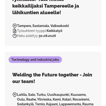
keikkailijaksi Tampereelle ja
lähikuntien alueelle!
Tampere, Sastamala, Valkeakoski
Työsuhteen tyyppi
:
Keikkatyö
Haku päättyy
:
30.08.2026
Technology and industrial jobs
Welding the Future together - Join
our team!
Laitila, Salo, Turku, Uusikaupunki, Kuusamo,
Oulu, Raahe, Ylivieska, Kemi, Kolari, Rovaniemi,
Sodankylä, Tornio, Kajaani, Lappeenranta, Rauma