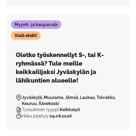
Myynti- ja kaupan ala
Vielä ehdit!
Oletko työskennellyt S-, tai K-
ryhmässä? Tule meille
keikkailijaksi Jyväskylän ja
lähikuntien alueelle!
Jyväskylä, Muurame, Jämsä, Laukaa, Toivakka,
Keuruu, Äänekoski
Työsuhteen tyyppi
:
Keikkatyö
Haku päättyy
:
09.08.2026