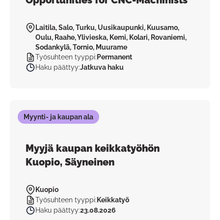
Opportunities for CNC-Machinists
Laitila, Salo, Turku, Uusikaupunki, Kuusamo,
Oulu, Raahe, Ylivieska, Kemi, Kolari, Rovaniemi,
Sodankylä, Tornio, Muurame
Työsuhteen tyyppi
:
Permanent
Haku päättyy
:
Jatkuva haku
Myynti- ja kaupan ala
Myyjä kaupan keikkatyöhön
Kuopio, Säyneinen
Kuopio
Työsuhteen tyyppi
:
Keikkatyö
Haku päättyy
:
23.08.2026