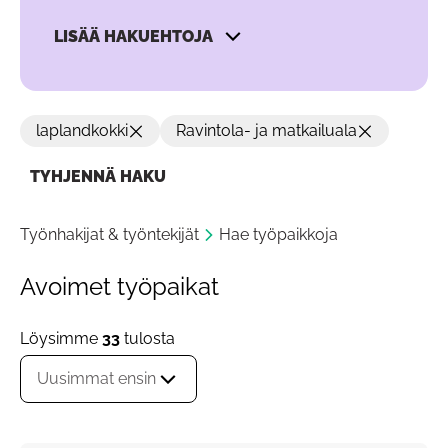
LISÄÄ HAKUEHTOJA
laplandkokki
Ravintola- ja matkailuala
TYHJENNÄ HAKU
Työnhakijat & työntekijät
Hae työpaikkoja
Avoimet työpaikat
Löysimme
33
tulosta
Uusimmat ensin