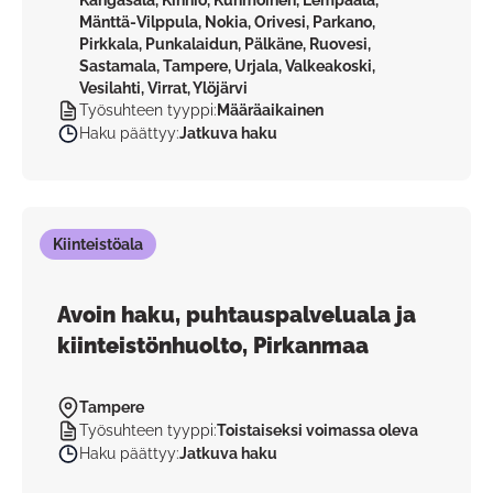
Kangasala, Kihniö, Kuhmoinen, Lempäälä,
Mänttä-Vilppula, Nokia, Orivesi, Parkano,
Pirkkala, Punkalaidun, Pälkäne, Ruovesi,
Sastamala, Tampere, Urjala, Valkeakoski,
Vesilahti, Virrat, Ylöjärvi
Työsuhteen tyyppi
:
Määräaikainen
Haku päättyy
:
Jatkuva haku
Kiinteistöala
Avoin haku, puhtauspalveluala ja
kiinteistönhuolto, Pirkanmaa
Tampere
Työsuhteen tyyppi
:
Toistaiseksi voimassa oleva
Haku päättyy
:
Jatkuva haku