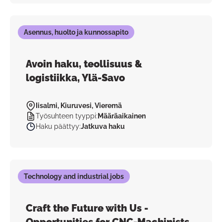
Asennus, huolto ja kunnossapito
Avoin haku, teollisuus &
logistiikka, Ylä-Savo
Iisalmi, Kiuruvesi, Vieremä
Työsuhteen tyyppi
:
Määräaikainen
Haku päättyy
:
Jatkuva haku
Technology and industrial jobs
Craft the Future with Us -