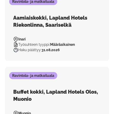
Ravintola- ja matkailuala
Aamiaiskokki, Lapland Hotels
Riekonlinna, Saariselkä
Inari
Työsuhteen tyyppi
:
Määräaikainen
Haku päättyy
:
31.08.2026
Ravintola- ja matkailuala
Buffet kokki, Lapland Hotels Olos,
Muonio
Muonio