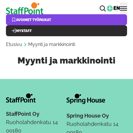
Hyppää pääsisältöön
Vaihda k
EN
AVOIMET TYÖPAIKAT
MYSTAFF
Etusivu
Myynti ja markkinointi
Myynti ja markkinointi
StaffPoint Oy
Spring House Oy
Ruoholahdenkatu 14
Ruoholahdenkatu 14
00180
00180