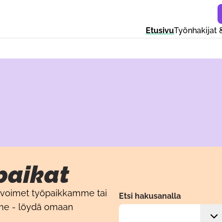
Etusivu
Työnhakijat 
paikat
i avoimet työpaikkamme tai
Etsi hakusanalla
me - löydä omaan