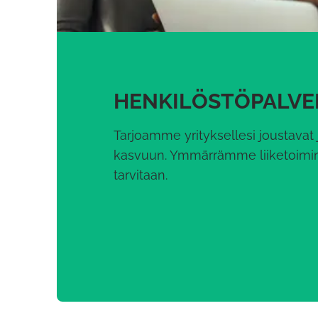
HENKILÖSTÖPALVEL
Tarjoamme yrityksellesi joustavat j
kasvuun. Ymmärrämme liiketoiminta
tarvitaan.