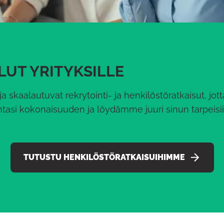
UT YRITYKSILLE
a skaalautuvat rekrytointi- ja henkilöstöratkaisut, jott
si kokonaisuuden ja löydämme juuri sinun tarpeisiisi 
TUTUSTU HENKILÖSTÖRATKAISUIHIMME