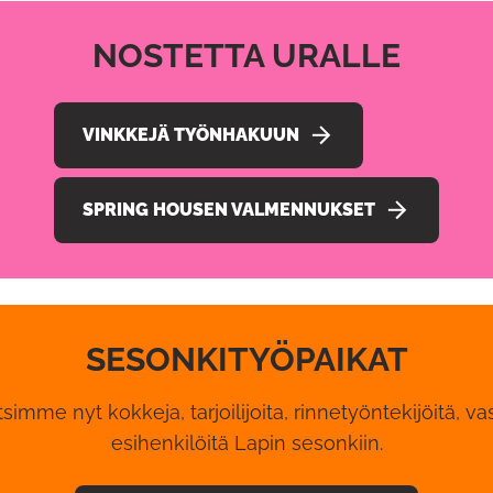
NOSTETTA URALLE
VINKKEJÄ TYÖNHAKUUN
SPRING HOUSEN VALMENNUKSET
SESONKITYÖPAIKAT
imme nyt kokkeja, tarjoilijoita, rinnetyöntekijöitä, vast
esihenkilöitä Lapin sesonkiin.