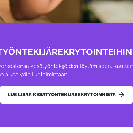
TYÖNTEKIJÄREKRYTOINTEIHIN
a verkostonsa kesätyöntekijöiden löytämiseen. Kautt
a aikaa ydinliiketoimintaan.
LUE LISÄÄ KESÄTYÖNTEKIJÄREKRYTOINNISTA