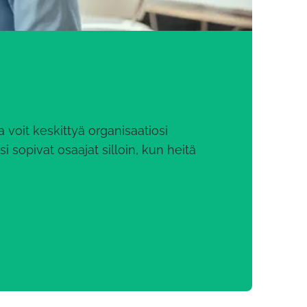
a voit keskittyä organisaatiosi
sopivat osaajat silloin, kun heitä