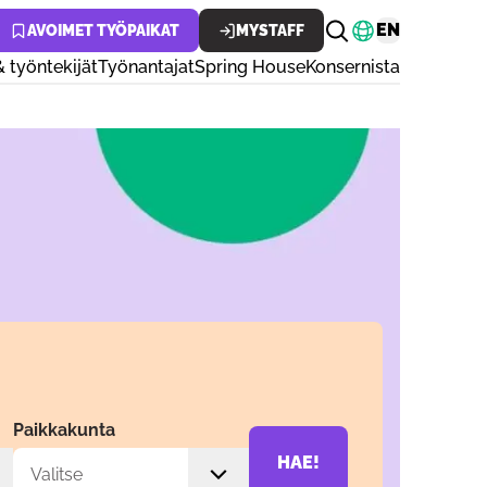
Vaihda kiele
EN
AVOIMET TYÖPAIKAT
MYSTAFF
& työntekijät
Työnantajat
Spring House
Konsernista
Paikkakunta
HAE!