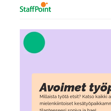
Hyppää pääsisältöön
Avoimet työ
Millaista työtä etsit? Katso kaikk
mielenkiintoiset kesätyöpaikkam
tilanteeseesi sopiva ja hae!