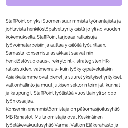
StaffPoint on yksi Suomen suurimmista työnantajista ja
johtavista henkilöstöpalveluyrityksistä jo yli 50 vuoden
kokemuksella. StaffPoint tarjoaaa ratkaisuja
työvoimatarpeisiin ja auttaa yksilöitä työurillaan.
Samasta konsernista asiakkaat saavat niin
henkilöstövuokraus-, rekrytointi-, strategisten HR-
ratkaisuiden, valmennus- kuin työkykypalveluitakin.
Asiakkaitamme ovat pienet ja suuret yksityiset yritykset,
valtionhallinto ja muut julkisen sektorin toimijat, kunnat
ja kaupungit. StaffPoint työllistää vuosittain yli 14 000
työn osaajaa.
Konsernin enemmistöomistaja on pääomasijoitusyhtiö
MB Rahastot. Muita omistajia ovat Keskinäinen
työeläkevakuutusyhtiö Varma, Valtion Eläkerahasto ja