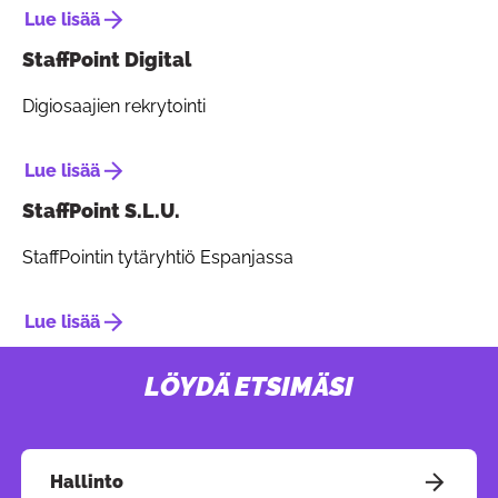
Lue lisää
StaffPoint Digital
Digiosaajien rekrytointi
Lue lisää
StaffPoint S.L.U.
StaffPointin tytäryhtiö Espanjassa
Lue lisää
LÖYDÄ ETSIMÄSI
Painike linkin kop
Hallinto