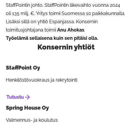
StaffPointin johto. StaffPointin liikevaihto vuonna 2024
oli 135 milj. €. Yritys toimii Suomessa 10 paikkakunnalla.
Lisäksi sillä on yhtiö Espanjassa. Konsernin
toimitusjohtajana toimii
Anu Ahokas
.
Työelämä sellaisena kuin sen pitäisi olla.
Konsernin yhtiöt
Painike linkin kop
StaffPoint Oy
Henkilöstövuokraus ja rekrytointi
Tutustu
Spring House Oy
Valmennus- ja koulutus