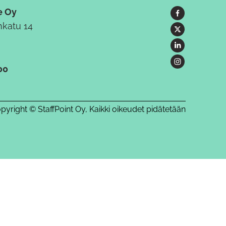
e Oy
katu 14
00
pyright © StaffPoint Oy, Kaikki oikeudet pidätetään