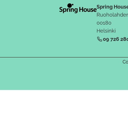
Spring Hous
Ruoholahden
00180
Helsinki
09 726 28
Co