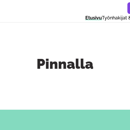
Etusivu
Työnhakijat 
Pinnalla