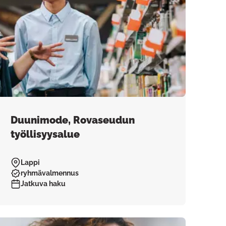
Duunimode, Rovaseudun
työllisyysalue
Lappi
ryhmävalmennus
Jatkuva haku