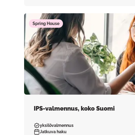
Spring House
IPS-valmennus, koko Suomi
yksilövalmennus
Jatkuva haku