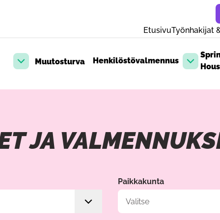
Etusivu
Työnhakijat &
Spri
Henkilöstövalmennus
Muutosturva
Avaa pudotusvalikko
Avaa pud
Hous
ET JA VALMENNUKS
avulla. Sisältö päivittyy automaattisesti valintojen mukaan. Voit
Paikkakunta