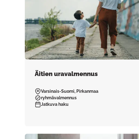
Äitien uravalmennus
Varsinais-Suomi, Pirkanmaa
ryhmävalmennus
Jatkuva haku