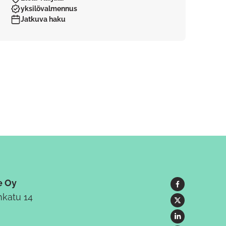
yksilövalmennus
Jatkuva haku
e Oy
katu 14