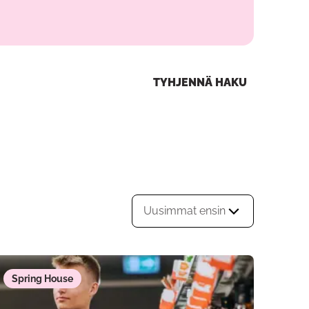
TYHJENNÄ HAKU
Uusimmat ensin
Spring House