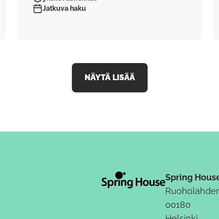
Jatkuva haku
NÄYTÄ LISÄÄ
Spring Hous
Ruoholahden
00180
Helsinki