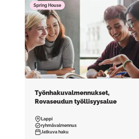
Spring House
Työnhakuvalmennukset,
Rovaseudun työllisyysalue
Lappi
ryhmävalmennus
Jatkuva haku