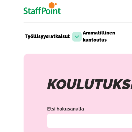
Hyppää pääsisältöön
Ammatillinen
Työllisyysratkaisut
Avaa pudotusvalikko
kuntoutus
KOULUTUKS
Hae valitsemalla hakuehtoja filttereiden 
Etsi hakusanalla