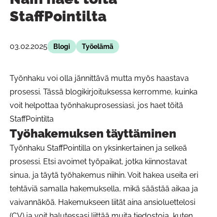
StaffPointilta
03.02.2025
Blogi
Työelämä
Työnhaku voi olla jännittävä mutta myös haastava
prosessi. Tässä blogikirjoituksessa kerromme, kuinka
voit helpottaa työnhakuprosessiasi, jos haet töitä
StaffPointilta
Työhakemuksen täyttäminen
Työnhaku StaffPointilla on yksinkertainen ja selkeä
prosessi. Etsi avoimet työpaikat, jotka kiinnostavat
sinua, ja täytä työhakemus niihin. Voit hakea useita eri
tehtäviä samalla hakemuksella, mikä säästää aikaa ja
vaivannäköä. Hakemukseen liität aina ansioluettelosi
(CV) ja voit halutessasi liittää muita tiedostoja, kuten