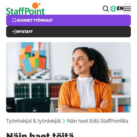
Hyppää pääsisältöön
Vaihda k
EN
AVOIMET TYÖPAIKAT
MYSTAFF
Työnhakijat & työntekijät
Näin haet töitä StaffPointilta
Näin haet töitä