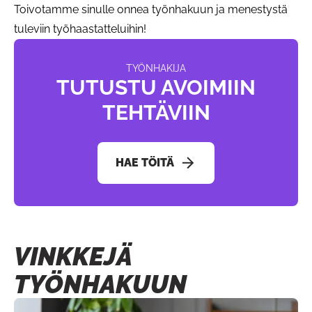
Toivotamme sinulle onnea työnhakuun ja menestystä
tuleviin työhaastatteluihin!
TYÖNHAKIJA
TUTUSTU AVOIMIIN
TEHTÄVIIN
HAE TÖITÄ
VINKKEJÄ
TYÖNHAKUUN