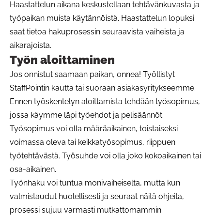
Haastattelun aikana keskustellaan tehtävänkuvasta ja
työpaikan muista käytännöistä. Haastattelun lopuksi
saat tietoa hakuprosessin seuraavista vaiheista ja
aikarajoista.
Työn aloittaminen
Jos onnistut saamaan paikan, onnea! Työllistyt
StaffPointin kautta tai suoraan asiakasyritykseemme.
Ennen työskentelyn aloittamista tehdään työsopimus,
jossa käymme läpi työehdot ja pelisäännöt.
Työsopimus voi olla määräaikainen, toistaiseksi
voimassa oleva tai keikkatyösopimus, riippuen
työtehtävästä. Työsuhde voi olla joko kokoaikainen tai
osa-aikainen.
Työnhaku voi tuntua monivaiheiselta, mutta kun
valmistaudut huolellisesti ja seuraat näitä ohjeita,
prosessi sujuu varmasti mutkattomammin.