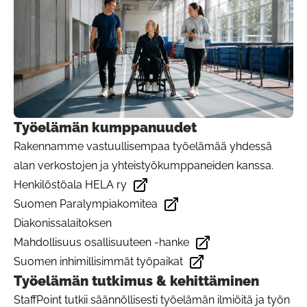
Työelämän kumppanuudet
Rakennamme vastuullisempaa työelämää yhdessä
alan verkostojen ja yhteistyökumppaneiden kanssa.
Henkilöstöala HELA ry
Avautuu uudessa välilehdessä
Suomen Paralympiakomitea
Avautuu uudessa välilehdessä
Diakonissalaitoksen
Mahdollisuus osallisuuteen -hanke
Avautuu uudessa välilehdessä
Suomen inhimillisimmät työpaikat
Avautuu uudessa välilehdessä
Työelämän tutkimus & kehittäminen
StaffPoint tutkii säännöllisesti työelämän ilmiöitä ja työn