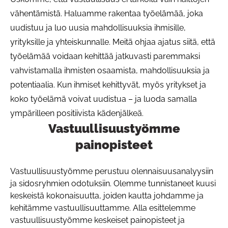
vähentämistä. Haluamme rakentaa työelämää, joka
uudistuu ja luo uusia mahdollisuuksia ihmisille,
yrityksille ja yhteiskunnalle. Meitä ohjaa ajatus siitä, että
työelämää voidaan kehittää jatkuvasti paremmaksi
vahvistamalla ihmisten osaamista, mahdollisuuksia ja
potentiaalia. Kun ihmiset kehittyvät, myös yritykset ja
koko työelämä voivat uudistua – ja luoda samalla
ympärilleen positiivista kädenjälkeä.
Vastuullisuustyömme
Pa
painopisteet
Vastuullisuustyömme perustuu olennaisuusanalyysiin
ja sidosryhmien odotuksiin. Olemme tunnistaneet kuusi
keskeistä kokonaisuutta, joiden kautta johdamme ja
kehitämme vastuullisuuttamme. Alla esittelemme
vastuullisuustyömme keskeiset painopisteet ja