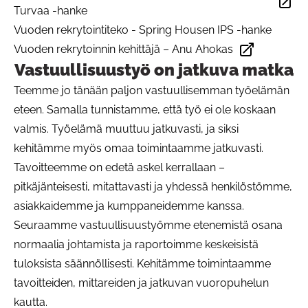
Avautuu uudessa välilehdessä
Turvaa -hanke
Vuoden rekrytointiteko - Spring Housen IPS -hanke
Vuoden rekrytoinnin kehittäjä – Anu Ahokas
Avautuu uudessa välilehdessä
Vastuullisuustyö on jatkuva matka
Pai
Teemme jo tänään paljon vastuullisemman työelämän
eteen. Samalla tunnistamme, että työ ei ole koskaan
valmis. Työelämä muuttuu jatkuvasti, ja siksi
kehitämme myös omaa toimintaamme jatkuvasti.
Tavoitteemme on edetä askel kerrallaan –
pitkäjänteisesti, mitattavasti ja yhdessä henkilöstömme,
asiakkaidemme ja kumppaneidemme kanssa.
Seuraamme vastuullisuustyömme etenemistä osana
normaalia johtamista ja raportoimme keskeisistä
tuloksista säännöllisesti. Kehitämme toimintaamme
tavoitteiden, mittareiden ja jatkuvan vuoropuhelun
kautta.