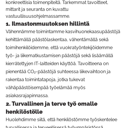
konkreettisia toimenpiteitä. Tarkemmat tavoitteet,
mittarit ja seuranta on kuvattu
vastuullisuusohjelmassamme.
1. Ilmastonmuutoksen hillintä
Vähennämme toimintamme kasvihuonekaasupäästöjä
kehittämällä päästölaskentaa, vähentämällä sekä
toimihenkilöidemme, että vuokratyöntekijöidemme
työ- ja liikematkustamisen päästöjä sekä lisäämällä
kierrätettyjen IT-laitteiden käyttöä. Tavoitteena on
pienentää CO₂-päästöjä suhteessa liikevaihtoon ja
rakentaa toimintatapoja, jotka tukevat
vähäpäästöisempää työelämää myös
asiakasrajapinnassa.
2. Turvallinen ja terve työ omalle
henkilöstölle
Huolehdimme siitä, että henkilöstömme työskentelee
turvallisessa ja terveellisessä työympäristössä.