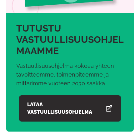
TUTUSTU
VASTUULLISUUSOHJEL
MAAMME
Vastuullisuusohjelma kokoaa yhteen
tavoitteemme, toimenpiteemme ja
mittarimme vuoteen 2030 saakka.
LATAA
AVAUTUU UUDESSA VÄLILEHDESSÄ
VASTUULLISUUSOHJELMA