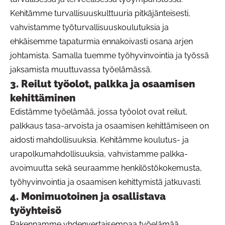
Kehitämme turvallisuuskulttuuria pitkäjänteisesti,
vahvistamme työturvallisuuskoulutuksia ja
ehkäisemme tapaturmia ennakoivasti osana arjen
johtamista. Samalla tuemme työhyvinvointia ja työssä
jaksamista muuttuvassa työelämässä.
3. Reilut työolot, palkka ja osaamisen
kehittäminen
Edistämme työelämää, jossa työolot ovat reilut,
palkkaus tasa-arvoista ja osaamisen kehittämiseen on
aidosti mahdollisuuksia. Kehitämme koulutus- ja
urapolkumahdollisuuksia, vahvistamme palkka-
avoimuutta sekä seuraamme henkilöstökokemusta,
työhyvinvointia ja osaamisen kehittymistä jatkuvasti.
4. Monimuotoinen ja osallistava
työyhteisö
Rakennamme yhdenvertaisempaa työelämää