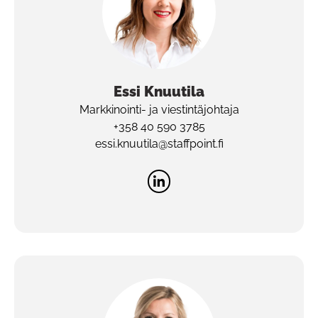
Essi
Knuutila
Markkinointi- ja viestintäjohtaja
+358 40 590 3785
essi.knuutila@staffpoint.fi