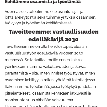
Kehitämme osaamista ja työelämää
Vuonna 2025 toteutimme 550 asiantuntija- ja
johtajarekrytointia sekä tuimme yrityksiä osaamisen,
työkyvyn ja työelämän kehittämisessä.
Tavoitteemme: vastuullisuuden
Pa
edelläkävijä 2030
Tavoitteenamme on olla henkilöstöpalvelualan
vastuullisuustyön edelläkävijä vuoteen 2030
mennessä. Se tarkoittaa meille ennen kaikkea
ydinliiketoimintamme vaikuttavuuden jatkuvaa
parantamista – sitä, miten ihmiset työllistyvät, miten
osaaminen kehittyy ja miten työelämä toimii arjessa.
Rakennamme työelämää, jossa työkykyä johdetaan
pitkäjänteisesti, osaamista kehitetään jatkuvasti ja
monimuotoisuus nähdään vahvuutena.
Uskomme, että vastuullisuus ei tarkoita vain haittojen