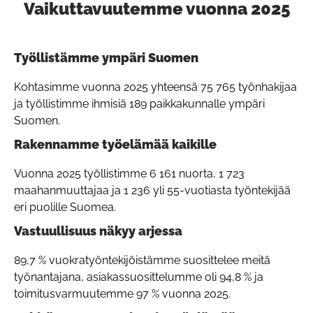
Vaikuttavuutemme vuonna 2025
Pain
Työllistämme ympäri Suomen
Kohtasimme vuonna 2025 yhteensä 75 765 työnhakijaa
ja työllistimme ihmisiä 189 paikkakunnalle ympäri
Suomen.
Rakennamme työelämää kaikille
Vuonna 2025 työllistimme 6 161 nuorta, 1 723
maahanmuuttajaa ja 1 236 yli 55-vuotiasta työntekijää
eri puolille Suomea.
Vastuullisuus näkyy arjessa
89,7 % vuokratyöntekijöistämme suosittelee meitä
työnantajana, asiakassuosittelumme oli 94,8 % ja
toimitusvarmuutemme 97 % vuonna 2025.