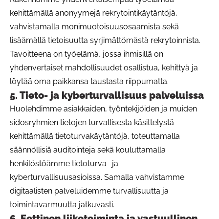
kehittämällä anonyymejä rekrytointikäytäntöjä,
vahvistamalla monimuotoisuusosaamista sekä
lisäämällä tietoisuutta syrjimättömästä rekrytoinnista.
Tavoitteena on työelämä, jossa ihmisillä on
yhdenvertaiset mahdollisuudet osallistua, kehittyä ja
löytää oma paikkansa taustasta riippumatta.
5. Tieto- ja kyberturvallisuus palveluissa
Huolehdimme asiakkaiden, työntekijöiden ja muiden
sidosryhmien tietojen turvallisesta käsittelystä
kehittämällä tietoturvakäytäntöjä, toteuttamalla
säännöllisiä auditointeja sekä kouluttamalla
henkilöstöämme tietoturva- ja
kyberturvallisuusasioissa. Samalla vahvistamme
digitaalisten palveluidemme turvallisuutta ja
toimintavarmuutta jatkuvasti.
6. Eettinen liiketoiminta ja vastuullinen