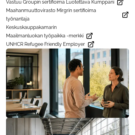
Vastuu Groupin sertifioima
Luotettava Kumppani
Avautuu uudessa välilehdessä
Maahanmuuttovirasto Mirgrin sertifioima
Avautuu uudessa välilehdessä
työnantaja
Keskuskauppakamarin
Maailmanluokan työpaikka -merkki
Avautuu uudessa välilehdessä
UNHCR
Refugee Friendly Employer
Avautuu uudessa välilehdessä