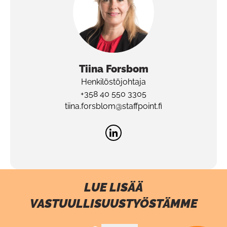
Tiina
Forsbom
Henkilöstöjohtaja
+358 40 550 3305
tiina.forsblom@staffpoint.fi
LUE LISÄÄ
Pa
VASTUULLISUUSTYÖSTÄMME