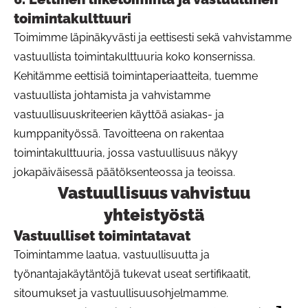
toimintakulttuuri
Toimimme läpinäkyvästi ja eettisesti sekä vahvistamme
vastuullista toimintakulttuuria koko konsernissa.
Kehitämme eettisiä toimintaperiaatteita, tuemme
vastuullista johtamista ja vahvistamme
vastuullisuuskriteerien käyttöä asiakas- ja
kumppanityössä. Tavoitteena on rakentaa
toimintakulttuuria, jossa vastuullisuus näkyy
jokapäiväisessä päätöksenteossa ja teoissa.
Vastuullisuus vahvistuu
Pa
yhteistyöstä
Vastuulliset toimintatavat
Toimintamme laatua, vastuullisuutta ja
työnantajakäytäntöjä tukevat useat sertifikaatit,
sitoumukset ja vastuullisuusohjelmamme.