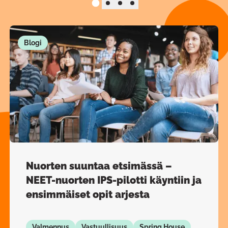
Liuku
Liuku
1
Liuku
2
Liuku
3
4
Blogi
Nuorten suuntaa etsimässä –
NEET-nuorten IPS-pilotti käyntiin ja
ensimmäiset opit arjesta
Valmennus
Vastuullisuus
Spring House