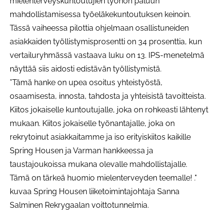
mielenterveyskuntoutujien työhön paluun
mahdollistamisessa työeläkekuntoutuksen keinoin.
Tässä vaiheessa pilottia ohjelmaan osallistuneiden
asiakkaiden työllistymisprosentti on 34 prosenttia, kun
vertailuryhmässä vastaava luku on 13. IPS-menetelmä
näyttää siis aidosti edistävän työllistymistä.
”Tämä hanke on upea osoitus yhteistyöstä,
osaamisesta, innosta, tahdosta ja yhteisistä tavoitteista.
Kiitos jokaiselle kuntoutujalle, joka on rohkeasti lähtenyt
mukaan. Kiitos jokaiselle työnantajalle, joka on
rekrytoinut asiakkaitamme ja iso erityiskiitos kaikille
Spring Housen ja Varman hankkeessa ja
taustajoukoissa mukana olevalle mahdollistajalle.
Tämä on tärkeä huomio mielenterveyden teemalle! ."
kuvaa Spring Housen liiketoimintajohtaja Sanna
Salminen Rekrygaalan voittotunnelmia.