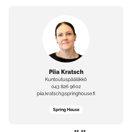
Piia
Kratsch
Kuntoutuspäällikkö
043 826 9602
piia.kratsch@springhouse.fi
Spring House