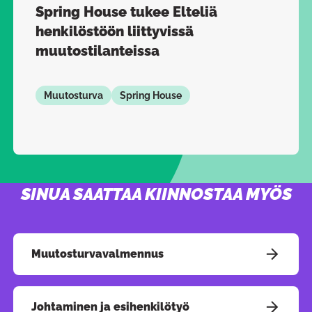
Spring House tukee Elteliä
henkilöstöön liittyvissä
muutostilanteissa
Muutosturva
Spring House
SINUA SAATTAA KIINNOSTAA MYÖS
Pain
Muutosturvavalmennus
Johtaminen ja esihenkilötyö