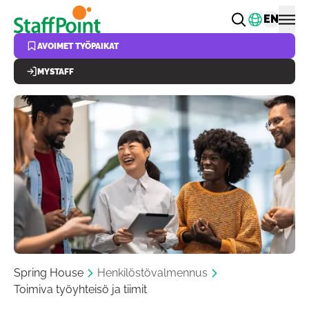
Hyppää pääsisältöön
Vaihda k
EN
AVOIMET TYÖPAIKAT
MYSTAFF
Spring House
Henkilöstövalmennus
Toimiva työyhteisö ja tiimit