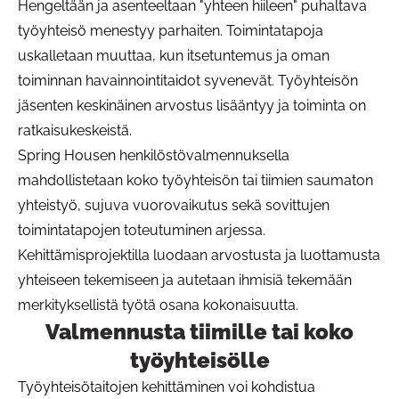
Hengeltään ja asenteeltaan "yhteen hiileen" puhaltava
työyhteisö menestyy parhaiten. Toimintatapoja
uskalletaan muuttaa, kun itsetuntemus ja oman
toiminnan havainnointitaidot syvenevät. Työyhteisön
jäsenten keskinäinen arvostus lisääntyy ja toiminta on
ratkaisukeskeistä.
Spring Housen henkilöstövalmennuksella
mahdollistetaan koko työyhteisön tai tiimien saumaton
yhteistyö, sujuva vuorovaikutus sekä sovittujen
toimintatapojen toteutuminen arjessa.
Kehittämisprojektilla luodaan arvostusta ja luottamusta
yhteiseen tekemiseen ja autetaan ihmisiä tekemään
merkityksellistä työtä osana kokonaisuutta.
Valmennusta tiimille tai koko
Pa
työyhteisölle
Työyhteisötaitojen kehittäminen voi kohdistua