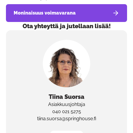
Moninaisuus voimavarana
Ota yhteyttä ja jutellaan lisää!
Tiina
Suorsa
Asiakkuusjohtaja
040 021 5275
tiina.suorsa@springhouse.fi