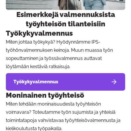
Esimerkkejä valmennuksista
Pa
työyhteisön tilanteisiin
Työkykyvalmennus
Miten johtaa työkykyä? Hyödynnämme IPS-
työhönvalmennuksen keinoja. Muun muassa työn
sopeuttaminen ja työssävalmennus auttavat
löytämään kestäviä ratkaisuja.
Työkykyvalmennus
Moninainen työyhteisö
Miten tehdään moninaisuudesta työyhteisön
voimavara? Toteutamme työn sujumista ja yhteisiä
toimintatapoja vahvistavaa työyhteisövalmennusta ja
kielikoulutusta työpaikalla.