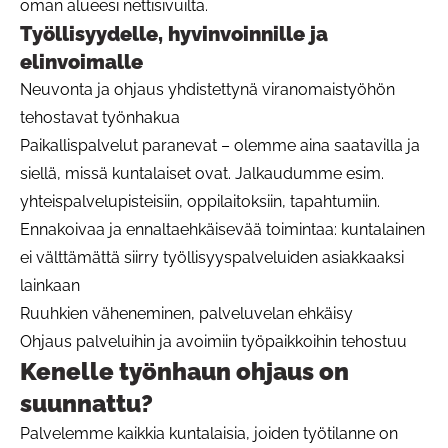
oman alueesi nettisivuilta.
Työllisyydelle, hyvinvoinnille ja
elinvoimalle
Neuvonta ja ohjaus yhdistettynä viranomaistyöhön
tehostavat työnhakua
Paikallispalvelut paranevat – olemme aina saatavilla ja
siellä, missä kuntalaiset ovat. Jalkaudumme esim.
yhteispalvelupisteisiin, oppilaitoksiin, tapahtumiin.
Ennakoivaa ja ennaltaehkäisevää toimintaa: kuntalainen
ei välttämättä siirry työllisyyspalveluiden asiakkaaksi
lainkaan
Ruuhkien väheneminen, palveluvelan ehkäisy
Ohjaus palveluihin ja avoimiin työpaikkoihin tehostuu
Kenelle työnhaun ohjaus on
suunnattu?
Palvelemme kaikkia kuntalaisia, joiden työtilanne on