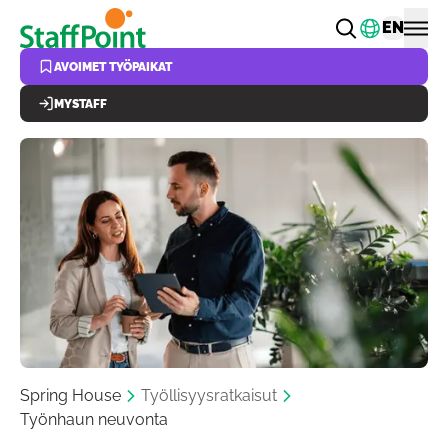
Hyppää pääsisältöön
Vaihda k
EN
AVOIMET TYÖPAIKAT
MYSTAFF
Spring House
Työllisyysratkaisut
Työnhaun neuvonta