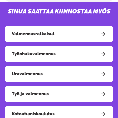
SINUA SAATTAA KIINNOSTAA MYÖS
Pain
Valmennusratkaisut
Työnhakuvalmennus
Uravalmennus
Työ ja valmennus
Kotoutumiskoulutus