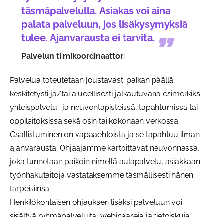
täsmäpalvelulla. Asiakas voi aina
palata palveluun, jos lisäkysymyksiä
tulee. Ajanvarausta ei tarvita.
Palvelun tiimikoordinaattori
Palvelua toteutetaan joustavasti paikan päällä
keskitetysti ja/tai alueellisesti jalkautuvana esimerkiksi
yhteispalvelu- ja neuvontapisteissä, tapahtumissa tai
oppilaitoksissa sekä osin tai kokonaan verkossa.
Osallistuminen on vapaaehtoista ja se tapahtuu ilman
ajanvarausta. Ohjaajamme kartoittavat neuvonnassa,
joka tunnetaan paikoin nimellä aulapalvelu, asiakkaan
työnhakutaitoja vastataksemme täsmällisesti hänen
tarpeisiinsa.
Henkilökohtaisen ohjauksen lisäksi palveluun voi
sisältyä ryhmäpalveluita, webinaareja ja tietoiskuja,