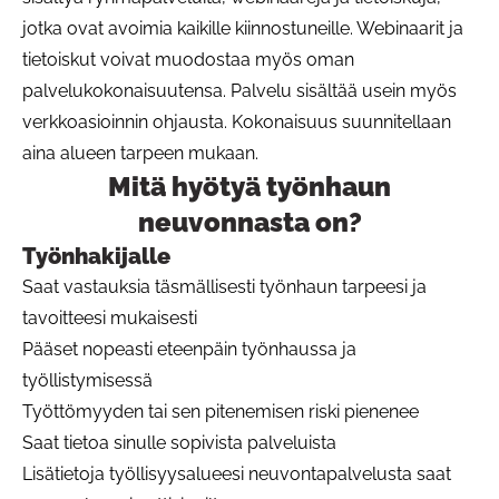
jotka ovat avoimia kaikille kiinnostuneille. Webinaarit ja
tietoiskut voivat muodostaa myös oman
palvelukokonaisuutensa. Palvelu sisältää usein myös
verkkoasioinnin ohjausta. Kokonaisuus suunnitellaan
aina alueen tarpeen mukaan.
Mitä hyötyä työnhaun
Pa
neuvonnasta on?
Työnhakijalle
Saat vastauksia täsmällisesti työnhaun tarpeesi ja
tavoitteesi mukaisesti
Pääset nopeasti eteenpäin työnhaussa ja
työllistymisessä
Työttömyyden tai sen pitenemisen riski pienenee
Saat tietoa sinulle sopivista palveluista
Lisätietoja työllisyysalueesi neuvontapalvelusta saat