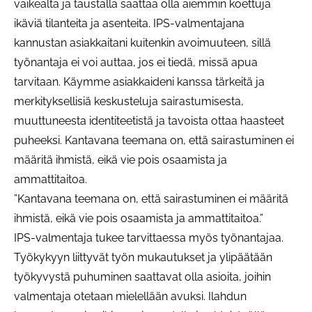
vaikealta ja taustalla saattaa olla aiemmin koettuja
ikäviä tilanteita ja asenteita. IPS-valmentajana
kannustan asiakkaitani kuitenkin avoimuuteen, sillä
työnantaja ei voi auttaa, jos ei tiedä, missä apua
tarvitaan. Käymme asiakkaideni kanssa tärkeitä ja
merkityksellisiä keskusteluja sairastumisesta,
muuttuneesta identiteetistä ja tavoista ottaa haasteet
puheeksi. Kantavana teemana on, että sairastuminen ei
määritä ihmistä, eikä vie pois osaamista ja
ammattitaitoa.
”Kantavana teemana on, että sairastuminen ei määritä
ihmistä, eikä vie pois osaamista ja ammattitaitoa.”
IPS-valmentaja tukee tarvittaessa myös työnantajaa.
Työkykyyn liittyvät työn mukautukset ja ylipäätään
työkyvystä puhuminen saattavat olla asioita, joihin
valmentaja otetaan mielellään avuksi. Ilahdun