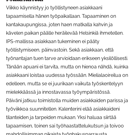
Viikko käynnistyy jo työllistyneen asiakkaani
tapaamisella hänen työpaikallaan. Tapaaminen on
kantakaupungissa, joten haen matkalla kahvin ja
kävelen paikan päälle heräilevää Helsinkiä ihmetellen.
IPS-mallissa asiakkaan tukeminen ei pääty
työllistymiseen, päinvastoin. Sekä asiakkaan, että
työnantajan tuen tarve arvioidaan erikseen yksilöllisesti.
Tänään apuani ei tarvita, mutta on hienoa nähdä, kuinka
asiakkaani loistaa uudessa työssään. Mielialaoireilua on
edelleen, mutta se ei juurikaan vaikuta työskentelyyn
mielekkäässä ja innostavassa työympäristössä.
Päiväni jatkuu toimistolla muiden asiakkaiden parissa ja
työviikkoa suunnitellen. Kalenterini elää asiakkaideni
tilanteiden ja tarpeiden mukaan. Yksi haluaa siirtää
tapaamisen, toinen sai työhaastattelukutsun ja toivoo
mahdollisimman pikaista työnhakusparrausta.