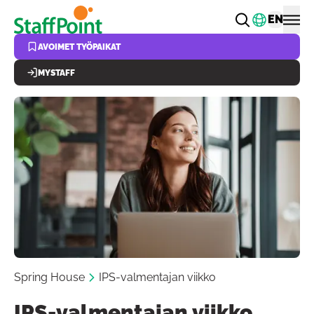
Hyppää pääsisältöön
Vaihda k
EN
AVOIMET TYÖPAIKAT
MYSTAFF
Spring House
IPS-valmentajan viikko
IPS-valmentajan viikko