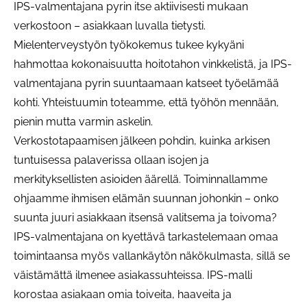
IPS-valmentajana pyrin itse aktiivisesti mukaan
verkostoon – asiakkaan luvalla tietysti.
Mielenterveystyön työkokemus tukee kykyäni
hahmottaa kokonaisuutta hoitotahon vinkkelistä, ja IPS-
valmentajana pyrin suuntaamaan katseet työelämää
kohti. Yhteistuumin toteamme, että työhön mennään,
pienin mutta varmin askelin.
Verkostotapaamisen jälkeen pohdin, kuinka arkisen
tuntuisessa palaverissa ollaan isojen ja
merkityksellisten asioiden äärellä. Toiminnallamme
ohjaamme ihmisen elämän suunnan johonkin – onko
suunta juuri asiakkaan itsensä valitsema ja toivoma?
IPS-valmentajana on kyettävä tarkastelemaan omaa
toimintaansa myös vallankäytön näkökulmasta, sillä se
väistämättä ilmenee asiakassuhteissa. IPS-malli
korostaa asiakaan omia toiveita, haaveita ja