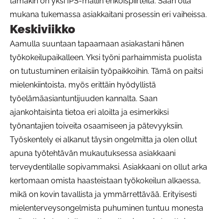
tämäkin on yksi IPS-mallin erikoispiirteitä. Saan olla
mukana tukemassa asiakkaitani prosessin eri vaiheissa.
Keskiviikko
Aamulla suuntaan tapaamaan asiakastani hänen
työkokeilupaikalleen. Yksi työni parhaimmista puolista
on tutustuminen erilaisiin työpaikkoihin. Tämä on paitsi
mielenkiintoista, myös erittäin hyödyllistä
työelämäasiantuntijuuden kannalta. Saan
ajankohtaisinta tietoa eri aloilta ja esimerkiksi
työnantajien toiveita osaamiseen ja pätevyyksiin.
Työskentely ei alkanut täysin ongelmitta ja olen ollut
apuna työtehtävän mukautuksessa asiakkaani
terveydentilalle sopivammaksi. Asiakkaani on ollut arka
kertomaan omista haasteistaan työkokeilun alkaessa,
mikä on kovin tavallista ja ymmärrettävää. Erityisesti
mielenterveysongelmista puhuminen tuntuu monesta