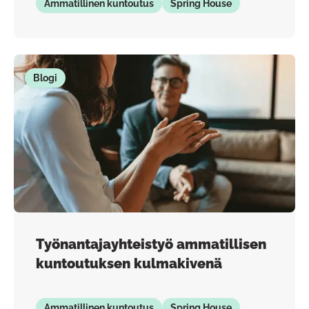
Ammatillinen kuntoutus
Spring House
Blogi
Työnantajayhteistyö ammatillisen
kuntoutuksen kulmakivenä
Ammatillinen kuntoutus
Spring House