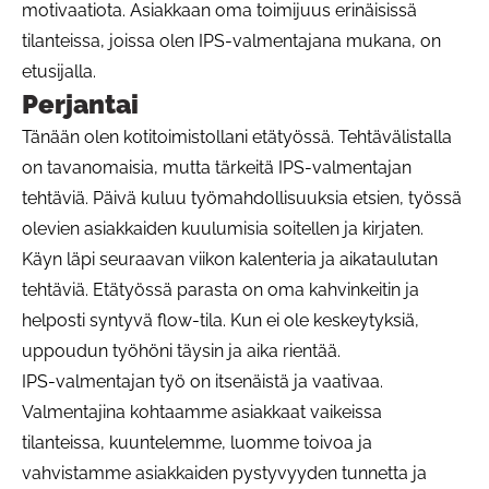
motivaatiota. Asiakkaan oma toimijuus erinäisissä
tilanteissa, joissa olen IPS-valmentajana mukana, on
etusijalla.
Perjantai
Tänään olen kotitoimistollani etätyössä. Tehtävälistalla
on tavanomaisia, mutta tärkeitä IPS-valmentajan
tehtäviä. Päivä kuluu työmahdollisuuksia etsien, työssä
olevien asiakkaiden kuulumisia soitellen ja kirjaten.
Käyn läpi seuraavan viikon kalenteria ja aikataulutan
tehtäviä. Etätyössä parasta on oma kahvinkeitin ja
helposti syntyvä flow-tila. Kun ei ole keskeytyksiä,
uppoudun työhöni täysin ja aika rientää.
IPS-valmentajan työ on itsenäistä ja vaativaa.
Valmentajina kohtaamme asiakkaat vaikeissa
tilanteissa, kuuntelemme, luomme toivoa ja
vahvistamme asiakkaiden pystyvyyden tunnetta ja