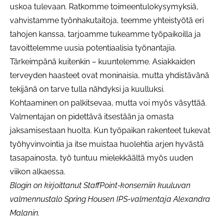
uskoa tulevaan. Ratkomme toimeentulokysymyksiä,
vahvistamme työnhakutaitoja, teemme yhteistyötä eri
tahojen kanssa, tarjoamme tukeamme työpaikoilla ja
tavoittelemme uusia potentiaalisia työnantajia.
Tärkeimpänä kuitenkin – kuuntelemme. Asiakkaiden
terveyden haasteet ovat moninaisia, mutta yhdistävänä
tekijänä on tarve tulla nähdyksi ja kuulluksi.
Kohtaaminen on palkitsevaa, mutta voi myös väsyttää.
Valmentajan on pidettävä itsestään ja omasta
jaksamisestaan huolta. Kun työpaikan rakenteet tukevat
työhyvinvointia ja itse muistaa huolehtia arjen hyvästä
tasapainosta, työ tuntuu mielekkäältä myös uuden
viikon alkaessa.
Blogin on kirjoittanut StaffPoint-konserniin kuuluvan
valmennustalo Spring Housen IPS-valmentaja Alexandra
Malanin.