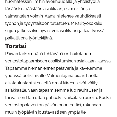
huomatessani, mihin avoimuudella ja yhteistyöllä
tänäänkin päästään asiakkaan, esihenkilön ja
valmentajan voimin. Aamuni etenee vauhdikkaasti
työhön ja työyhteisöön tutustuen. Mikäli työkokeilu
sujuu jatkossakin hyvin, voi asiakkaani jatkaa työssä
palkallisena työntekijänä.
Torstai
Päivän tärkeimpänä tehtävänä on hoitotahon
verkostotapaamiseen osallistuminen asiakkaani kanssa.
Tapaamme hieman ennen palaveria ja kävelemme
yhdessä poliklinikalle. Valmentajana pidän huolta
aikataulustani siten, että omat kiireeni eivät välity
asiakkaalle, vaan tapaamisemme luo rauhallisen ja
turvallisen tilan ottaa puheeksi vaikeitakin asioita. Koska
verkostopalaveri on päivän prioriteettini, rakennan
muun työpäivän joustavasti sen ympärille.