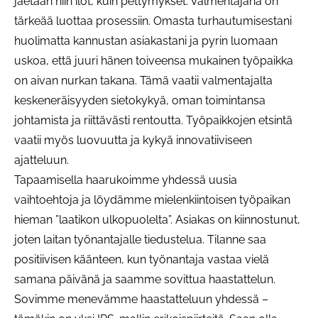
jaetaan niin ilot, kuin pettymykset. Valmentajana on
tärkeää luottaa prosessiin. Omasta turhautumisestani
huolimatta kannustan asiakastani ja pyrin luomaan
uskoa, että juuri hänen toiveensa mukainen työpaikka
on aivan nurkan takana. Tämä vaatii valmentajalta
keskeneräisyyden sietokykyä, oman toimintansa
johtamista ja riittävästi rentoutta. Työpaikkojen etsintä
vaatii myös luovuutta ja kykyä innovatiiviseen
ajatteluun.
Tapaamisella haarukoimme yhdessä uusia
vaihtoehtoja ja löydämme mielenkiintoisen työpaikan
hieman ”laatikon ulkopuolelta”. Asiakas on kiinnostunut,
joten laitan työnantajalle tiedustelua. Tilanne saa
positiivisen käänteen, kun työnantaja vastaa vielä
samana päivänä ja saamme sovittua haastattelun.
Sovimme menevämme haastatteluun yhdessä –