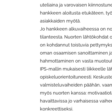
uteliaina ja varovaisen kiinnostun
hankkeen aloitusta etukäteen, ty
asiakkaiden myötä.
Jo hankkeen alkuvaiheessa on nou
tilanteesta. Nuorten lähtökohdat o
on kohdannut toistuvia pettymyksi
oman osaamisen sanoittaminen ja
hahmottaminen on vasta muotou
IPS-mallin mukaisesti liikkeelle läh
opiskeluorientoituneesti. Keskuste
valmisteluvaiheiden päähän, vaan 
myös nuorten kanssa: motivaatiota 
havaittavissa jo varhaisessa vai
konkreettiseksi.