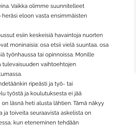
eina. Vaikka olimme suunnitelleet
ö heräsi eloon vasta ensimmäisten
ssut esiin keskeisiä havaintoja nuorten
vat moninaisia: osa etsii vielä suuntaa, osa
ä työnhaussa tai opinnoissa. Monille
 tulevaisuuden vaihtoehtojen
tumassa.
detäänkin ripeästi ja työ- tai
lu työstä ja koulutuksesta ei jää
on läsnä heti alusta lähtien. Tämä näkyy
ja toiveita seuraavista askelista on
heessa, kun eteneminen tehdään