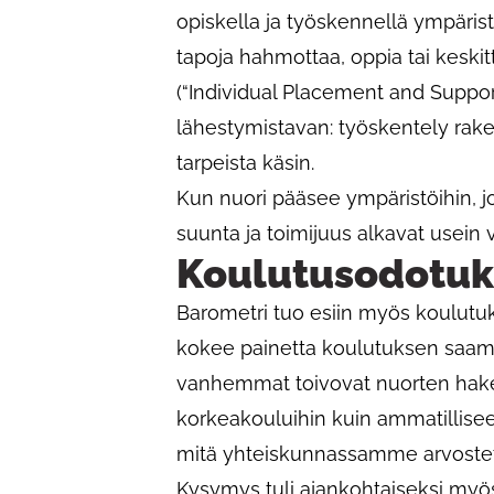
opiskella ja työskennellä ympäristö
tapoja hahmottaa, oppia tai keskit
(“Individual Placement and Suppor
lähestymistavan: työskentely rak
tarpeista käsin.
Kun nuori pääsee ympäristöihin, 
suunta ja toimijuus alkavat usein 
Koulutusodotuks
Barometri tuo esiin myös koulutuks
kokee painetta koulutuksen saami
vanhemmat toivovat nuorten hake
korkeakouluihin kuin ammatillisee
mitä yhteiskunnassamme arvoste
Kysymys tuli ajankohtaiseksi myö