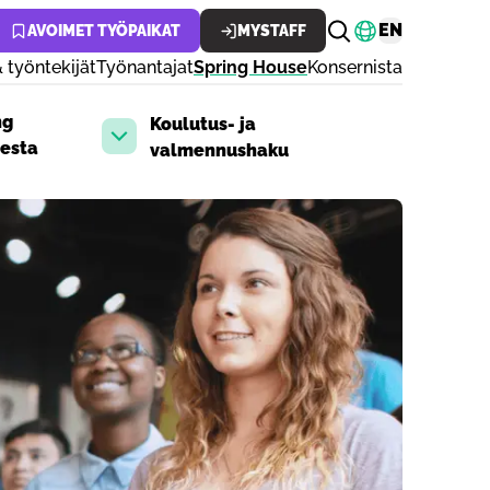
Vaihda kiele
EN
AVOIMET TYÖPAIKAT
MYSTAFF
 työntekijät
Työnantajat
Spring House
Konsernista
ng
Koulutus- ja
otusvalikko
Avaa pudotusvalikko
esta
valmennushaku