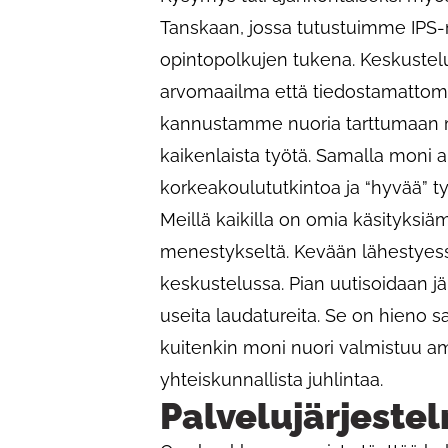
Tanskaan, jossa tutustuimme IPS-m
opintopolkujen tukena. Keskustelui
arvomaailma että tiedostamattom
kannustamme nuoria tarttumaan m
kaikenlaista työtä. Samalla moni ai
korkeakoulututkintoa ja “hyvää” t
Meillä kaikilla on omia käsityksiä
menestykseltä. Kevään lähestyes
keskustelussa. Pian uutisoidaan jäll
useita laudatureita. Se on hieno 
kuitenkin moni nuori valmistuu a
yhteiskunnallista juhlintaa.
Palvelujärjestel