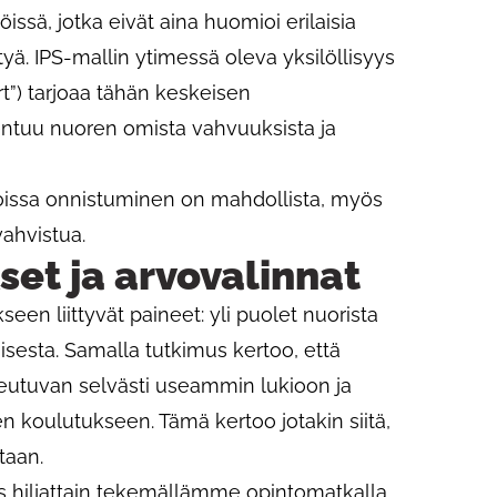
issä, jotka eivät aina huomioi erilaisia
tyä. IPS-mallin ytimessä oleva yksilöllisyys
t”) tarjoaa tähän keskeisen
entuu nuoren omista vahvuuksista ja
joissa onnistuminen on mahdollista, myös
vahvistua.
et ja arvovalinnat
een liittyvät paineet: yli puolet nuorista
sesta. Samalla tutkimus kertoo, että
utuvan selvästi useammin lukioon ja
n koulutukseen. Tämä kertoo jotakin siitä,
taan.
s hiljattain tekemällämme opintomatkalla