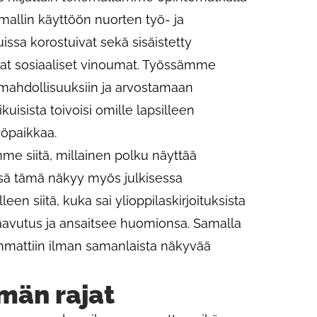
allin käyttöön nuorten työ- ja
ssa korostuivat sekä sisäistetty
at sosiaaliset vinoumat. Työssämme
ahdollisuuksiin ja arvostamaan
kuisista toivoisi omille lapsilleen
yöpaikkaa.
mme siitä, millainen polku näyttää
sä tämä näkyy myös julkisessa
een siitä, kuka sai ylioppilaskirjoituksista
saavutus ja ansaitsee huomionsa. Samalla
mmattiin ilman samanlaista näkyvää
män rajat