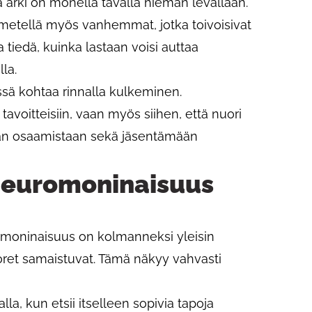
a arki on monella tavalla hieman levällään.
hmetellä myös vanhemmat, jotka toivoisivat
 tiedä, kuinka lastaan voisi auttaa
la.
sä kohtaa rinnalla kulkeminen.
tavoitteisiin, vaan myös siihen, että nuori
aan osaamistaan sekä jäsentämään
a neuromoninaisuus
moninaisuus on kolmanneksi yleisin
oret samaistuvat. Tämä näkyy vahvasti
la, kun etsii itselleen sopivia tapoja