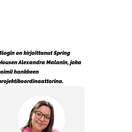
Blogin on kirjoittanut Spring
Housen Alexandra Malanin, joka
toimii hankkeen
projektikoordinaattorina.