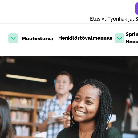
Etusivu
Työnhakijat &
Spri
Henkilöstövalmennus
Muutosturva
Avaa pudotusvalikko
Avaa pud
Hous