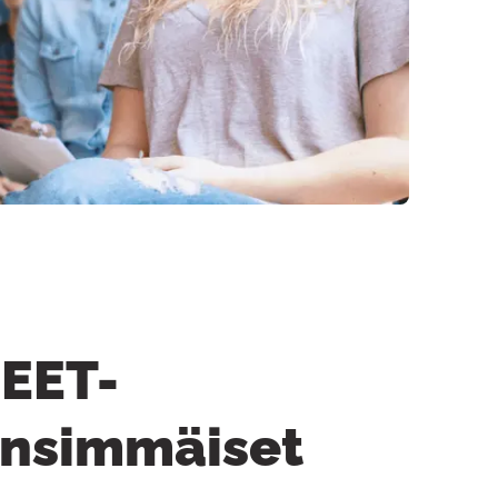
NEET-
 ensimmäiset