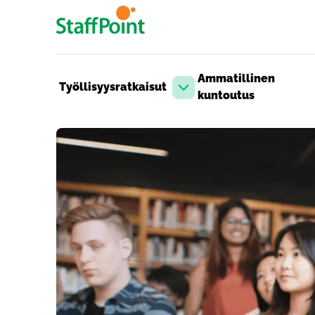
Hyppää pääsisältöön
Ammatillinen
Työllisyysratkaisut
Avaa pudotusvalikko
kuntoutus