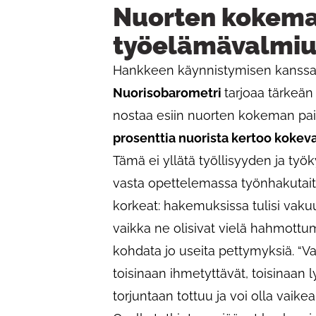
Nuorten kokemat
työelämävalmi
Hankkeen käynnistymisen kanssa 
Nuorisobarometri
tarjoaa tärkeä
nostaa esiin nuorten kokeman pa
prosenttia nuorista kertoo kokev
Tämä ei yllätä työllisyyden ja työ
vasta opettelemassa työnhakutaito
korkeat: hakemuksissa tulisi vaku
vaikka ne olisivat vielä hahmott
kohdata jo useita pettymyksiä. “Valit
toisinaan ihmetyttävät, toisinaan 
torjuntaan tottuu ja voi olla vaike