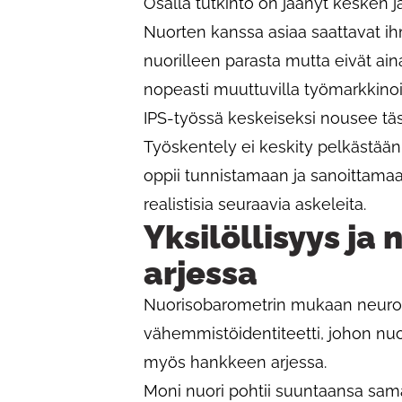
Osalla tutkinto on jäänyt kesken j
Nuorten kanssa asiaa saattavat i
nuorilleen parasta mutta eivät aina
nopeasti muuttuvilla työmarkkinoil
IPS-työssä keskeiseksi nousee täs
Työskentely ei keskity pelkästään 
oppii tunnistamaan ja sanoittam
realistisia seuraavia askeleita.
Yksilöllisyys j
arjessa
Nuorisobarometrin mukaan neuro
vähemmistöidentiteetti, johon nu
myös hankkeen arjessa.
Moni nuori pohtii suuntaansa samal