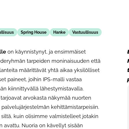
llisuus
Spring House
Hanke
Vastuullisuus
lle
on käynnistynyt, ja ensimmäiset
hderyhmän tarpeiden moninaisuuden että
anteita määrittävät yhtä aikaa yksilölliset
et paineet, joihin IPS-malli vastaa
ään kiinnittyvällä lähestymistavalla.
tarjoavat arvokasta näkymää nuorten
palvelujärjestelmän kehittämistarpeisiin.
ltä, kuin olisimme valmistelleet jotakin
n avattu. Nuoria on kävellyt sisään