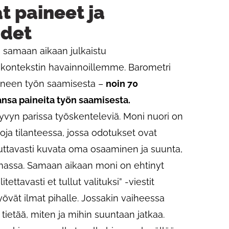
 paineet ja
udet
samaan aikaan julkaistu
n kontekstin havainnoillemme. Barometri
ineen työn saamisesta –
noin 70
ansa paineita työn saamisesta.
kyvyn parissa työskenteleviä. Moni nuori on
ja tilanteessa, jossa odotukset ovat
uttavasti kuvata oma osaaminen ja suunta,
umassa. Samaan aikaan moni on ehtinyt
ettavasti et tullut valituksi” -viestit
lyövät ilmat pihalle. Jossakin vaiheessa
a tietää, miten ja mihin suuntaan jatkaa.