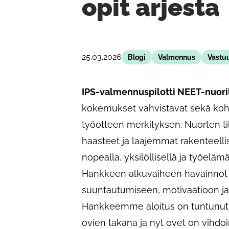
opit arjesta
25.03.2026
Blogi
Valmennus
Vastuu
IPS-valmennuspilotti NEET-nuori
kokemukset vahvistavat sekä ko
työotteen merkityksen. Nuorten til
haasteet ja laajemmat rakenteellis
nopealla, yksilöllisellä ja työeläm
Hankkeen alkuvaiheen havainnot 
suuntautumiseen, motivaatioon ja 
Hankkeemme aloitus on tuntunut si
ovien takana ja nyt ovet on vihdoi