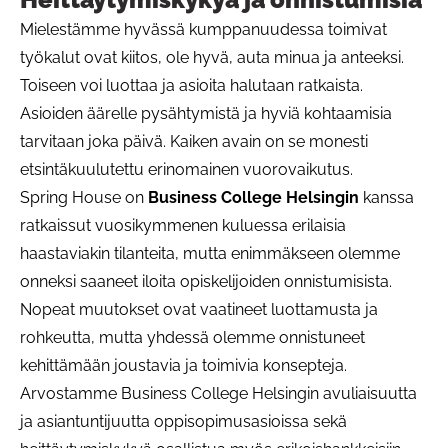
Mielestämme hyvässä kumppanuudessa toimivat
työkalut ovat kiitos, ole hyvä, auta minua ja anteeksi.
Toiseen voi luottaa ja asioita halutaan ratkaista.
Asioiden äärelle pysähtymistä ja hyviä kohtaamisia
tarvitaan joka päivä. Kaiken avain on se monesti
etsintäkuulutettu erinomainen vuorovaikutus.
Spring House on
Business College Helsingin
kanssa
ratkaissut vuosikymmenen kuluessa erilaisia
haastaviakin tilanteita, mutta enimmäkseen olemme
onneksi saaneet iloita opiskelijoiden onnistumisista.
Nopeat muutokset ovat vaatineet luottamusta ja
rohkeutta, mutta yhdessä olemme onnistuneet
kehittämään joustavia ja toimivia konsepteja.
Arvostamme Business College Helsingin avuliaisuutta
ja asiantuntijuutta oppisopimusasioissa sekä