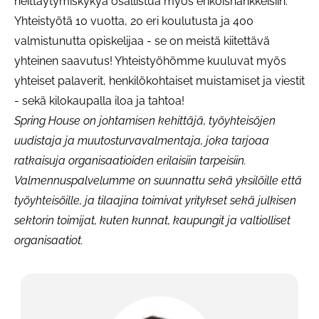
heittäytymiskykyä osallistua myös erikoishankkeisiin.
Yhteistyötä 10 vuotta, 20 eri koulutusta ja 400
valmistunutta opiskelijaa - se on meistä kiitettävä
yhteinen saavutus! Yhteistyöhömme kuuluvat myös
yhteiset palaverit, henkilökohtaiset muistamiset ja viestit
- sekä kilokaupalla iloa ja tahtoa!
Spring House on johtamisen kehittäjä, työyhteisöjen
uudistaja ja muutosturvavalmentaja, joka tarjoaa
ratkaisuja organisaatioiden erilaisiin tarpeisiin.
Valmennuspalvelumme on suunnattu sekä yksilöille että
työyhteisöille, ja tilaajina toimivat yritykset sekä julkisen
sektorin toimijat, kuten kunnat, kaupungit ja valtiolliset
organisaatiot.