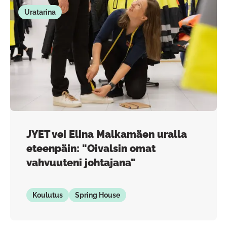
Uratarina
JYET vei Elina Malkamäen uralla
eteenpäin: "Oivalsin omat
vahvuuteni johtajana"
Koulutus
Spring House