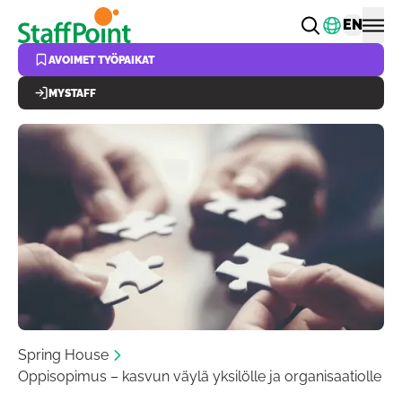
Hyppää pääsisältöön
Vaihda k
EN
AVOIMET TYÖPAIKAT
MYSTAFF
Spring House
Oppisopimus – kasvun väylä yksilölle ja organisaatiolle