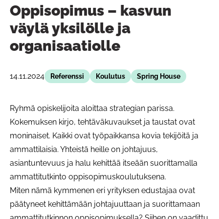
Oppisopimus – kasvun
väylä yksilölle ja
organisaatiolle
14.11.2024
Referenssi
Koulutus
Spring House
Ryhmä opiskelijoita aloittaa strategian parissa.
Kokemuksen kirjo, tehtäväkuvaukset ja taustat ovat
moninaiset. Kaikki ovat työpaikkansa kovia tekijöitä ja
ammattilaisia. Yhteistä heille on johtajuus,
asiantuntevuus ja halu kehittää itseään suorittamalla
ammattitutkinto oppisopimuskoulutuksena.
Miten nämä kymmenen eri yrityksen edustajaa ovat
päätyneet kehittämään johtajuuttaan ja suorittamaan
ammattitutkinnon oppisopimuksella? Siihen on vaadittu