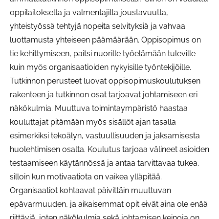
oppilaitokselta ja valmentajilta joustavuutta,
yhteistyössä tehtyjä nopeita selvityksiä ja vahvaa
luottamusta yhteiseen päämäärään. Oppisopimus on
tie kehittymiseen, paitsi nuorille työelämään tuleville
kuin myös organisaatioiden nykyisille työntekijöille.
Tutkinnon perusteet luovat oppisopimuskoulutuksen
rakenteen ja tutkinnon osat tarjoavat johtamiseen eri
näkökulmia. Muuttuva toimintaympäristö haastaa
kouluttajat pitämään myös sisällöt ajan tasalla
esimerkiksi tekoälyn, vastuullisuuden ja jaksamisesta
huolehtimisen osalta. Koulutus tarjoaa välineet asioiden
testaamiseen käytännössä ja antaa tarvittavaa tukea,
silloin kun motivaatiota on vaikea ylläpitää.
Organisaatiot kohtaavat päivittäin muuttuvan
epävarmuuden, ja aikaisemmat opit eivät aina ole enää
riittäviä, joten näkökulmia sekä johtamisen keinoja on