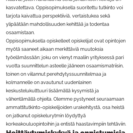
kasvatettava. Oppisopimuksella suoritettu tutkinto voi
tarjota kaivattua perspektiiviä, vertaistukea sekä
ylipäätään mahdollisuuden kehittää ja todentaa
osaamistaan.
Oppisopimuksella opiskelleet opiskelijat ovat opintojen
myötä saaneet aikaan merkittäviä muutoksia
työelämässään: joku on vienyt maaliin yrityksessä pari
vuotta suunnittelun asteelle jääneen osaamismatriisin,
toinen on viilannut perehdytyssuunnitelmaa ja
kolmannelle on avautunut uudenlainen
keskustelukulttuuri lisäämällä kysymistä ja
vähentämällä ohjeita. Olemme pystyneet seuraamaan
ammattitutkinto-opiskelijoiden urakehitystä, osa heistä
on jatkanut opiskelurytmin löydyttyä
korkeakouluopintoihin ja entistä haastavimpiin tehtäviin.
Heittäytymiskykyä ja onnistumisia