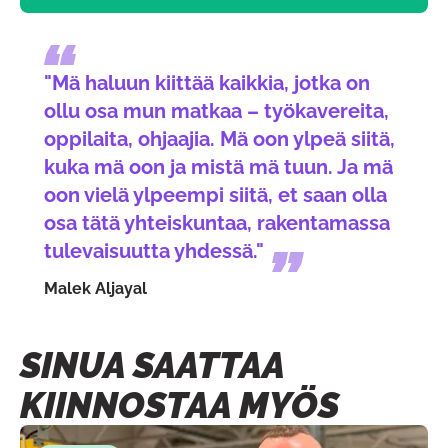
"Mä haluun kiittää kaikkia, jotka on
ollu osa mun matkaa – työkavereita,
oppilaita, ohjaajia. Mä oon ylpeä siitä,
kuka mä oon ja mistä mä tuun. Ja mä
oon vielä ylpeempi siitä, et saan olla
osa tätä yhteiskuntaa, rakentamassa
tulevaisuutta yhdessä."
Malek Aljayal
SINUA SAATTAA
KIINNOSTAA MYÖS