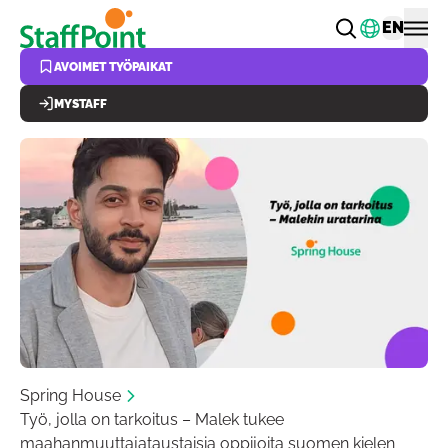
Hyppää pääsisältöön
Vaihda k
EN
AVOIMET TYÖPAIKAT
MYSTAFF
Spring House
Työ, jolla on tarkoitus – Malek tukee
maahanmuuttajataustaisia oppijoita suomen kielen