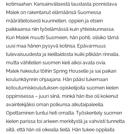
kotimaahan. Kansainvälisestä taustasta ponnistava
Malek on rakentanut elämäänsä Suomessa
määrätietoisesti kuunnellen, oppien ja etsien
paikkaansa niin työelämässä kuin yhteiskunnassa.
Kun Malek muutti Suomeen, hän pohti, olisiko tämä
uusi maa hänen pysyvä kotinsa. Epävarmuus
tulevaisuudesta ja kielitaidosta kulki pitkään rinnalla,
mutta vähitellen suomen kieli alkoi avata ovia.
Malek hakeutui töihin Spring Houselle ja sai paikan
koulunkäynnin ohjaajana. Hän pääsi tukemaan
kotoutumiskoulutuksen opiskelijoita suomen kielen
oppimisessa – juuri siinä, minkä hän itse oli kokenut
avaintekijäksi oman polkunsa alkutaipaleella.
Opettaminen tuntui heti omalta. Työskentely suomen
kielen parissa toi arkeen merkitystä ja vahvisti tunnetta
siitä, että hän oli oikealla tiellä. Hän tukee oppilaita