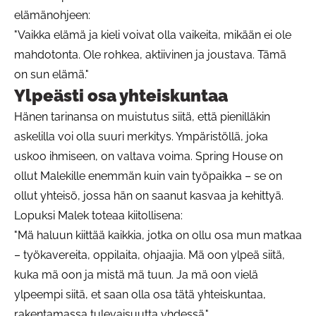
elämänohjeen:
"Vaikka elämä ja kieli voivat olla vaikeita, mikään ei ole
mahdotonta. Ole rohkea, aktiivinen ja joustava. Tämä
on sun elämä."
Ylpeästi osa yhteiskuntaa
Hänen tarinansa on muistutus siitä, että pienilläkin
askelilla voi olla suuri merkitys. Ympäristöllä, joka
uskoo ihmiseen, on valtava voima. Spring House on
ollut Malekille enemmän kuin vain työpaikka – se on
ollut yhteisö, jossa hän on saanut kasvaa ja kehittyä.
Lopuksi Malek toteaa kiitollisena:
"Mä haluun kiittää kaikkia, jotka on ollu osa mun matkaa
– työkavereita, oppilaita, ohjaajia. Mä oon ylpeä siitä,
kuka mä oon ja mistä mä tuun. Ja mä oon vielä
ylpeempi siitä, et saan olla osa tätä yhteiskuntaa,
rakentamassa tulevaisuutta yhdessä."