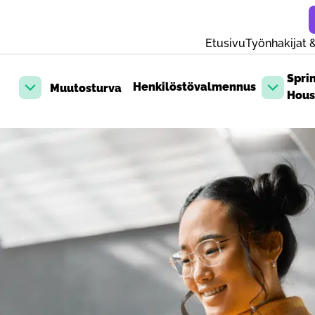
Etusivu
Työnhakijat &
Spri
Henkilöstövalmennus
Muutosturva
Avaa pudotusvalikko
Avaa pud
Hous