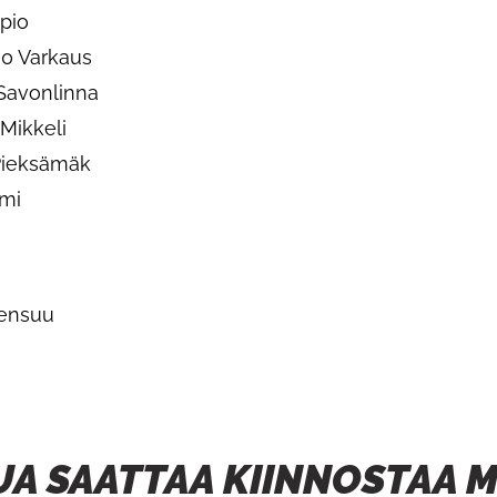
pio
00 Varkaus
Savonlinna
 Mikkeli
 Pieksämäk
lmi
oensuu
UA SAATTAA KIINNOSTAA 