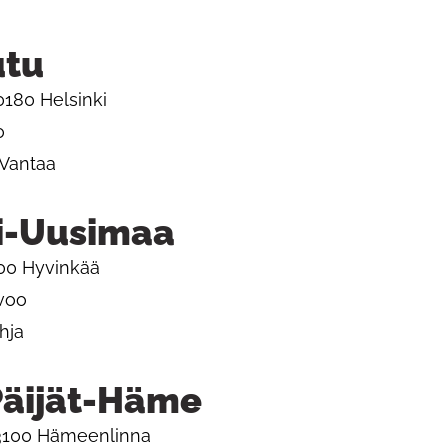
utu
0180 Helsinki
o
 Vantaa
i-Uusimaa
00 Hyvinkää
voo
hja
äijät-Häme
13100 Hämeenlinna