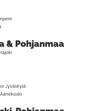
ampere
ä
a & Pohjanmaa
näjoki
00 Jyväskylä
0 Äänekoski