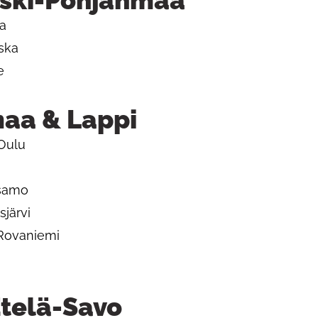
ski-Pohjanmaa
la
eska
e
maa & Lappi
 Oulu
usamo
sjärvi
 Rovaniemi
Etelä-Savo