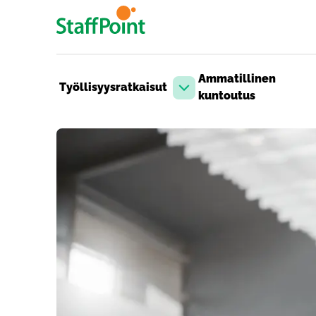
Hyppää pääsisältöön
Ammatillinen
Työllisyysratkaisut
Avaa pudotusvalikko
kuntoutus