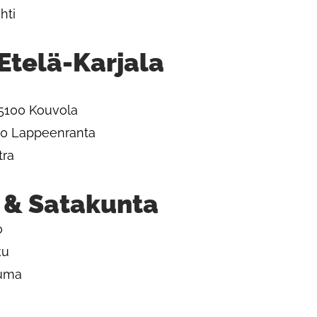
hti
Etelä-Karjala
45100 Kouvola
00 Lappeenranta
tra
 & Satakunta
o
ku
auma