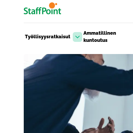
Hyppää pääsisältöön
Ammatillinen
Työllisyysratkaisut
Avaa pudotusvalikko
kuntoutus