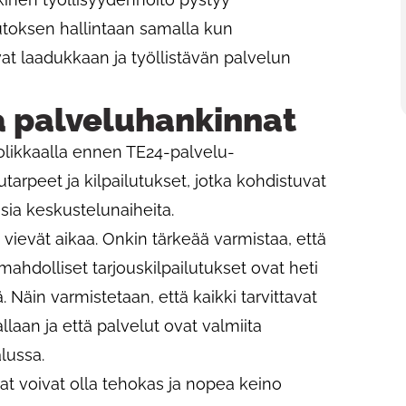
utoksen hallintaan samalla kun
t laadukkaan ja työllistävän palvelun
a palveluhankinnat
likkaalla ennen TE24-palvelu-
arpeet ja kilpailutukset, jotka kohdistuvat
sia keskustelunaiheita.
vievät aikaa. Onkin tärkeää varmistaa, että
ahdolliset tarjouskilpailutukset ovat heti
 Näin varmistetaan, että kaikki tarvittavat
llaan ja että palvelut ovat valmiita
lussa.
nat voivat olla tehokas ja nopea keino