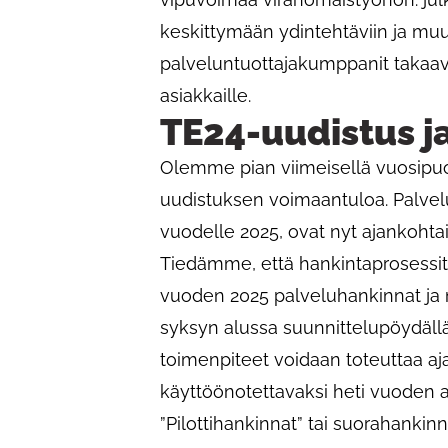
keskittymään ydintehtäviin ja mu
palveluntuottajakumppanit takaava
asiakkaille.
TE24-uudistus j
Olemme pian viimeisellä vuosipuo
uudistuksen voimaantuloa. Palvelut
vuodelle 2025, ovat nyt ajankohtai
Tiedämme, että hankintaprosessit 
vuoden 2025 palveluhankinnat ja m
syksyn alussa suunnittelupöydällä.
toimenpiteet voidaan toteuttaa aja
käyttöönotettavaksi heti vuoden a
”Pilottihankinnat” tai suorahankin