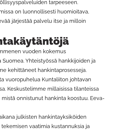
llisyyspalveluiden tarpeeseen.
lmissa on luonnollisesti huomioitava,
evää järjestää palvelu itse ja milloin
ntakäytäntöjä
kymmenen vuoden kokemus
lta Suomea. Yhteistyössä hankkijoiden ja
me kehittäneet hankintaprosesseja.
ta vuoropuhelua Kuntaliiton johtavan
a. Keskustelimme millaisissa tilanteissa
a mistä onnistunut hankinta koostuu. Eeva-
ikana julkisten hankintayksiköiden
n tekemisen vaatimia kustannuksia ja