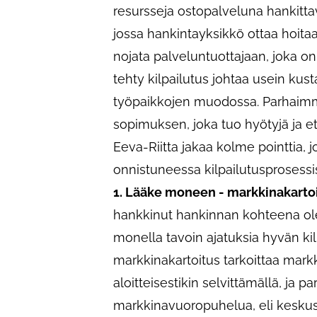
resursseja ostopalveluna hankittav
jossa hankintayksikkö ottaa hoitaa
nojata palveluntuottajaan, joka o
tehty kilpailutus johtaa usein kus
työpaikkojen muodossa. Parhaimmil
sopimuksen, joka tuo hyötyjä ja etuj
Eeva-Riitta jakaa kolme pointtia,
onnistuneessa kilpailutusprosessi
1. Lääke moneen - markkinakarto
hankkinut hankinnan kohteena ole
monella tavoin ajatuksia hyvän k
markkinakartoitus tarkoittaa mark
aloitteisestikin selvittämällä, ja p
markkinavuoropuhelua, eli kesku