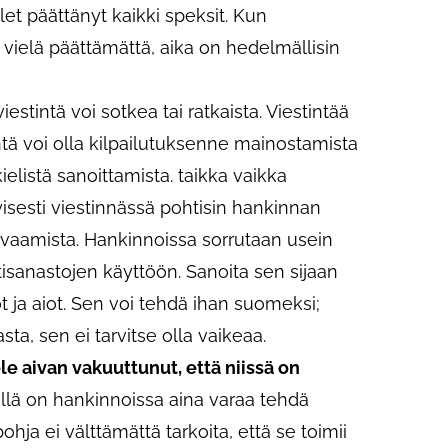
et päättänyt kaikki speksit. Kun
n vielä päättämättä, aika on hedelmällisin
iestintä voi sotkea tai ratkaista. Viestintää
intä voi olla kilpailutuksenne mainostamista
elistä sanoittamista. taikka vaikka
tyisesti viestinnässä pohtisin hankinnan
vaamista. Hankinnoissa sorrutaan usein
ttisanastojen käyttöön. Sanoita sen sijaan
ot ja aiot. Sen voi tehdä ihan suomeksi;
ta, sen ei tarvitse olla vaikeaa.
ole aivan vakuuttunut, että niissä on
llä on hankinnoissa aina varaa tehdä
a ei välttämättä tarkoita, että se toimii