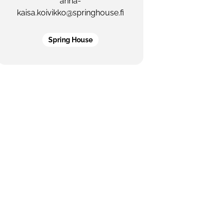
anna-
kaisa.koivikko@springhouse.fi
Spring House