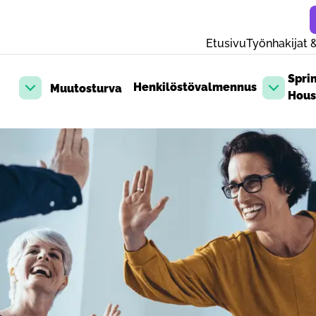
Etusivu
Työnhakijat &
Spri
Henkilöstövalmennus
Muutosturva
Avaa pudotusvalikko
Avaa pud
Hous