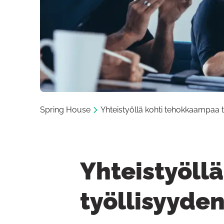
Spring House
Yhteistyöllä kohti tehokkaampaa 
Yhteistyöll
työllisyyde