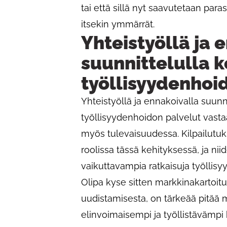
tai että sillä nyt saavutetaan para
itsekin ymmärrät.
Yhteistyöllä ja 
suunnittelulla 
työllisyydenhoi
Yhteistyöllä ja ennakoivalla suunn
työllisyydenhoidon palvelut vastaa
myös tulevaisuudessa. Kilpailutuk
roolissa tässä kehityksessä, ja n
vaikuttavampia ratkaisuja työllisy
Olipa kyse sitten markkinakartoitu
uudistamisesta, on tärkeää pitää
elinvoimaisempi ja työllistävämpi 