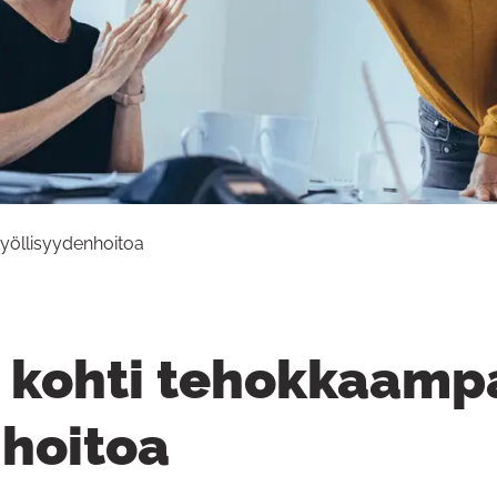
työllisyydenhoitoa
ä kohti tehokkaamp
nhoitoa