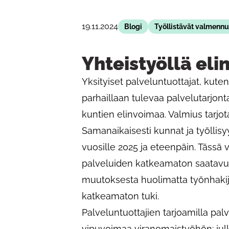
19.11.2024
Blogi
Työllistävät valmennu
Yhteistyöllä eli
Yksityiset palveluntuottajat, ku
parhaillaan tulevaa palvelutarjonta
kuntien elinvoimaa. Valmius tarjo
Samanaikaisesti kunnat ja työllis
vuosille 2025 ja eteenpäin. Tässä
palveluiden katkeamaton saatavuu
muutoksesta huolimatta työnhakijoi
katkeamaton tuki.
Palveluntuottajien tarjoamilla pa
vipuvoimaa viranomaistyöhön: jul