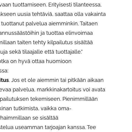
aan tuottamiseen. Erityisesti tilanteessa,
kseen uusia tehtäviä, saattaa olla vakainta
n tuottanut palvelua aiemminkin. Taitaen
tannussäästöihin ja tuottaa elinvoimaa
laan taiten tehty kilpailutus sisältää
a sekä tilaajalle että tuottajalle.”
 jotka on hyvä ottaa huomioon
ssa:
itus
. Jos et ole aiemmin tai pitkään aikaan
vaa palvelua, markkinakartoitus voi avata
ilpailutuksen tekemiseen. Pienimmillään
kinan tutkimista, vaikka oma-
arhaimmillaan se sisältää
stelua useamman tarjoajan kanssa. Tee