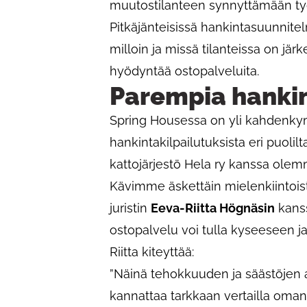
muutostilanteen synnyttämään työ
Pitkäjänteisissä hankintasuunnite
milloin ja missä tilanteissa on järk
hyödyntää ostopalveluita.
Parempia hanki
Spring Housessa on yli kahden
hankintakilpailutuksista eri puoli
kattojärjestö Hela ry kanssa olem
Kävimme äskettäin mielenkiintois
juristin
Eeva-Riitta Högnäsin
kanss
ostopalvelu voi tulla kyseeseen j
Riitta kiteyttää:
”Näinä tehokkuuden ja säästöjen a
kannattaa tarkkaan vertailla oma