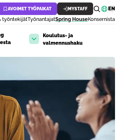
Vaihda kiele
EN
AVOIMET TYÖPAIKAT
MYSTAFF
 työntekijät
Työnantajat
Spring House
Konsernista
ng
Koulutus- ja
otusvalikko
Avaa pudotusvalikko
esta
valmennushaku