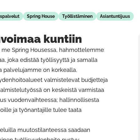
spalvelut
Spring House
Työllistäminen
Asiantuntijuus
nvoimaa kuntiin
ten me Spring Housessa, hahmottelemme
a, joka edistää työllisyyttä ja samalla
ta palvelujamme on korkealla.
yydenhoitoalueet valmistelevat budjetteja
 valmistelutyössä on keskeistä varmistaa
s vuodenvaihteessa; hallinnollisesta
lle ja työnantajille tulee taata
lveluilla muutostilanteessa saadaan
kinen työllisyydenhoito pystyy