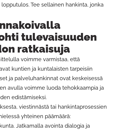
s lopputulos. Tee sellainen hankinta, jonka
ennakoivalla
kohti tulevaisuuden
don ratkaisuja
ittelulla voimme varmistaa, että
vat kuntien ja kuntalaisten tarpeisiin
set ja palveluhankinnat ovat keskeisessä
iiden avulla voimme luoda tehokkaampia ja
yden edistämiseksi.
ksesta, viestinnästä tai hankintaprosessien
 mielessä yhteinen päämäärä:
kunta. Jatkamalla avointa dialogia ja