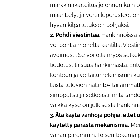
markkinakartoitus jo ennen kuin ol
määrittelyt ja vertailuperusteet o
hyvän kilpailutuksen pohjaksi.
2. Pohdi viestintää
. Hankinnoissa v
voi pohtia monelta kantilta. Viest
avoimesti. Se voi olla myös selkoki
tiedotustilaisuus hankinnasta. Eri
kohteen ja vertailumekanismin ku
laista tulevien hallinto- tai amma
simppelisti ja selkeästi, mitä tahd
vaikka kyse on julkisesta hankinnas
3. Älä käytä vanhoja pohjia, ellet 
käytetty parasta mekanismia.
Mei
vähän paremmin. Toisen tekemä pohj