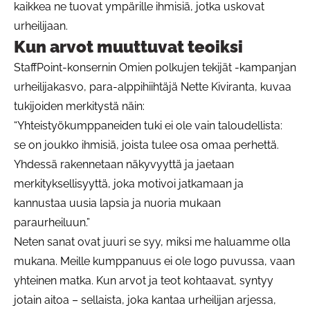
kaikkea ne tuovat ympärille ihmisiä, jotka uskovat
urheilijaan.
Kun arvot muuttuvat teoiksi
StaffPoint-konsernin Omien polkujen tekijät -kampanjan
urheilijakasvo, para-alppihiihtäjä Nette Kiviranta, kuvaa
tukijoiden merkitystä näin:
“Yhteistyökumppaneiden tuki ei ole vain taloudellista:
se on joukko ihmisiä, joista tulee osa omaa perhettä.
Yhdessä rakennetaan näkyvyyttä ja jaetaan
merkityksellisyyttä, joka motivoi jatkamaan ja
kannustaa uusia lapsia ja nuoria mukaan
paraurheiluun.”
Neten sanat ovat juuri se syy, miksi me haluamme olla
mukana. Meille kumppanuus ei ole logo puvussa, vaan
yhteinen matka. Kun arvot ja teot kohtaavat, syntyy
jotain aitoa – sellaista, joka kantaa urheilijan arjessa,