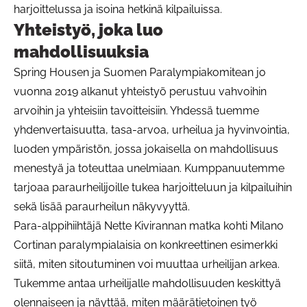
harjoittelussa ja isoina hetkinä kilpailuissa.
Yhteistyö, joka luo
mahdollisuuksia
Spring Housen ja Suomen Paralympiakomitean jo
vuonna 2019 alkanut yhteistyö perustuu vahvoihin
arvoihin ja yhteisiin tavoitteisiin. Yhdessä tuemme
yhdenvertaisuutta, tasa-arvoa, urheilua ja hyvinvointia,
luoden ympäristön, jossa jokaisella on mahdollisuus
menestyä ja toteuttaa unelmiaan. Kumppanuutemme
tarjoaa paraurheilijoille tukea harjoitteluun ja kilpailuihin
sekä lisää paraurheilun näkyvyyttä.
Para-alppihiihtäjä Nette Kivirannan matka kohti Milano
Cortinan paralympialaisia on konkreettinen esimerkki
siitä, miten sitoutuminen voi muuttaa urheilijan arkea.
Tukemme antaa urheilijalle mahdollisuuden keskittyä
olennaiseen ja näyttää, miten määrätietoinen työ