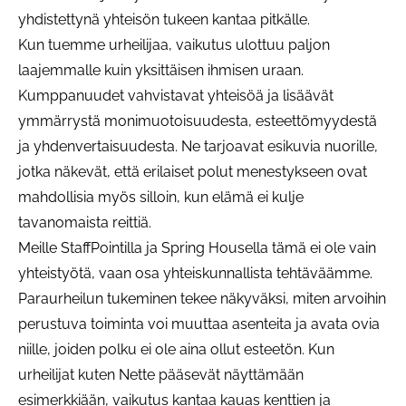
yhdistettynä yhteisön tukeen kantaa pitkälle.
Kun tuemme urheilijaa, vaikutus ulottuu paljon
laajemmalle kuin yksittäisen ihmisen uraan.
Kumppanuudet vahvistavat yhteisöä ja lisäävät
ymmärrystä monimuotoisuudesta, esteettömyydestä
ja yhdenvertaisuudesta. Ne tarjoavat esikuvia nuorille,
jotka näkevät, että erilaiset polut menestykseen ovat
mahdollisia myös silloin, kun elämä ei kulje
tavanomaista reittiä.
Meille StaffPointilla ja Spring Housella tämä ei ole vain
yhteistyötä, vaan osa yhteiskunnallista tehtäväämme.
Paraurheilun tukeminen tekee näkyväksi, miten arvoihin
perustuva toiminta voi muuttaa asenteita ja avata ovia
niille, joiden polku ei ole aina ollut esteetön. Kun
urheilijat kuten Nette pääsevät näyttämään
esimerkkiään, vaikutus kantaa kauas kenttien ja