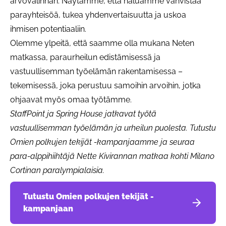
arvovalinnan. Näytämme, että haluamme vahvistaa
parayhteisöä, tukea yhdenvertaisuutta ja uskoa
ihmisen potentiaaliin.
Olemme ylpeitä, että saamme olla mukana Neten
matkassa, paraurheilun edistämisessä ja
vastuullisemman työelämän rakentamisessa –
tekemisessä, joka perustuu samoihin arvoihin, jotka
ohjaavat myös omaa työtämme.
StaffPoint ja Spring House jatkavat työtä
vastuullisemman työelämän ja urheilun puolesta. Tutustu
Omien polkujen tekijät -kampanjaamme ja seuraa
para-alppihiihtäjä Nette Kivirannan matkaa kohti Milano
Cortinan paralympialaisia.
Tutustu Omien polkujen tekijät -
kampanjaan