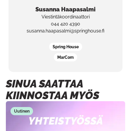
Susanna
Haapasalmi
Viestintäkoordinaattori
044 420 4390
susanna.haapasalmi@springhouse.fi
Spring House
MarCom
SINUA SAATTAA
KIINNOSTAA MYÖS
Uutinen