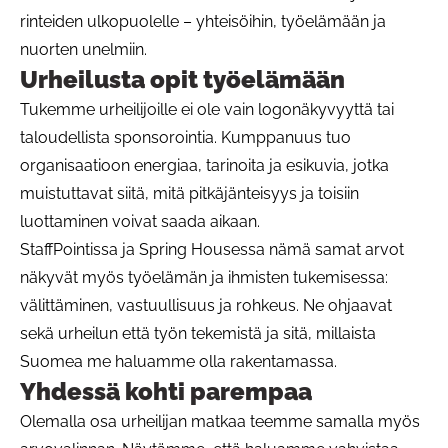
rinteiden ulkopuolelle – yhteisöihin, työelämään ja
nuorten unelmiin.
Urheilusta opit työelämään
Tukemme urheilijoille ei ole vain logonäkyvyyttä tai
taloudellista sponsorointia. Kumppanuus tuo
organisaatioon energiaa, tarinoita ja esikuvia, jotka
muistuttavat siitä, mitä pitkäjänteisyys ja toisiin
luottaminen voivat saada aikaan.
StaffPointissa ja Spring Housessa nämä samat arvot
näkyvät myös työelämän ja ihmisten tukemisessa:
välittäminen, vastuullisuus ja rohkeus. Ne ohjaavat
sekä urheilun että työn tekemistä ja sitä, millaista
Suomea me haluamme olla rakentamassa.
Yhdessä kohti parempaa
Olemalla osa urheilijan matkaa teemme samalla myös