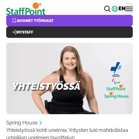
Hyppää pääsisältöön
Vaihda k
EN
AVOIMET TYÖPAIKAT
MYSTAFF
Spring House
Yhteistyössä kohti unelmia: Yritysten tuki mahdollistaa
urheilijan unelmien tavoittelun