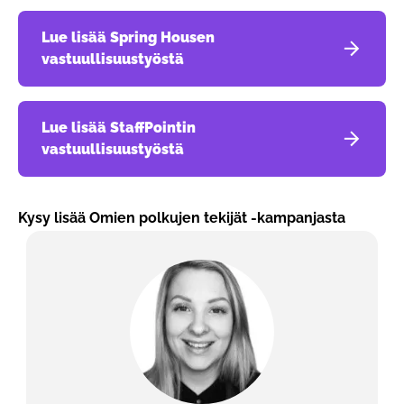
Lue lisää Spring Housen
vastuullisuustyöstä
Lue lisää StaffPointin
vastuullisuustyöstä
Kysy lisää Omien polkujen tekijät -kampanjasta