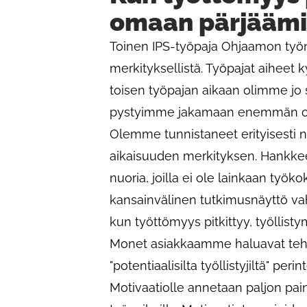
omaan pärjääm
Toinen IPS-työpaja Ohjaamon työnte
merkityksellistä. Työpajat aiheet 
toisen työpajan aikaan olimme jo 
pystyimme jakamaan enemmän o
Olemme tunnistaneet erityisesti n
aikaisuuden merkityksen. Hankk
nuoria, joilla ei ole lainkaan työ
kansainvälinen tutkimusnäyttö va
kun työttömyys pitkittyy, työllist
Monet asiakkaamme haluavat tehdä
"potentiaalisilta työllistyjiltä" perint
Motivaatiolle annetaan paljon pain