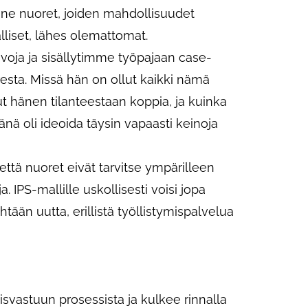
e nuoret, joiden mahdollisuudet
alliset, lähes olemattomat.
avoja ja sisällytimme työpajaan case-
resta. Missä hän on ollut kaikki nämä
t hänen tilanteestaan koppia, ja kuinka
ä oli ideoida täysin vapaasti keinoja
että nuoret eivät tarvitse ympärilleen
. IPS-mallille uskollisesti voisi jopa
tään uutta, erillistä työllistymispalvelua
svastuun prosessista ja kulkee rinnalla