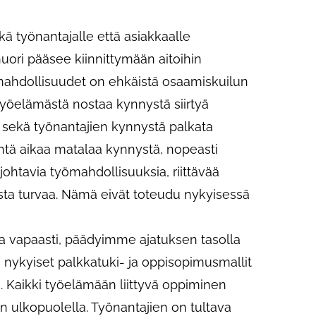
kä työnantajalle että asiakkaalle
ori pääsee kiinnittymään aitoihin
mahdollisuudet on ehkäistä osaamiskuilun
työelämästä nostaa kynnystä siirtyä
 sekä työnantajien kynnystä palkata
yhtä aikaa matalaa kynnystä, nopeasti
johtavia työmahdollisuuksia, riittävää
sta turvaa. Nämä eivät toteudu nykyisessä
da vapaasti, päädyimme ajatuksen tasolla
 nykyiset palkkatuki- ja oppisopimusmallit
 Kaikki työelämään liittyvä oppiminen
sen ulkopuolella. Työnantajien on tultava