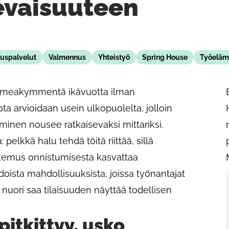
evaisuuteen
nuspalvelut
Valmennus
Yhteistyö
Spring House
Työeläm
kolmeakymmentä ikävuotta ilman
 arvioidaan usein ulkopuolelta, jolloin
inen nousee ratkaisevaksi mittariksi.
elkkä halu tehdä töitä riittää, sillä
kemus onnistumisesta kasvattaa
doista mahdollisuuksista, joissa työnantajat
 nuori saa tilaisuuden näyttää todellisen
itkittyy, usko