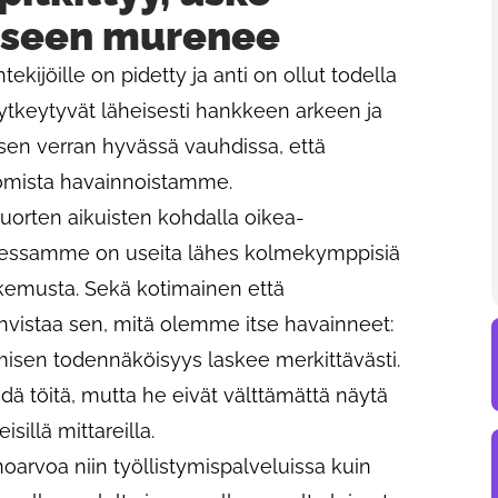
iseen murenee
kijöille on pidetty ja anti on ollut todella
kytkeytyvät läheisesti hankkeen arkeen ja
sen verran hyvässä vauhdissa, että
mista havainnoistamme.
uorten aikuisten kohdalla oikea-
eessamme on useita lähes kolmekymppisiä
kokemusta. Sekä kotimainen että
hvistaa sen, mitä olemme itse havainneet:
ymisen todennäköisyys laskee merkittävästi.
 töitä, mutta he eivät välttämättä näytä
eisillä mittareilla.
oarvoa niin työllistymispalveluissa kuin