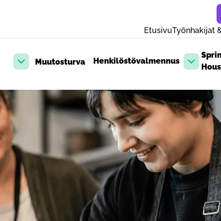
Etusivu
Työnhakijat &
Spri
Henkilöstövalmennus
Muutosturva
Avaa pudotusvalikko
Avaa pud
Hous