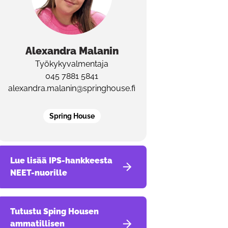
Alexandra
Malanin
Työkykyvalmentaja
045 7881 5841
alexandra.malanin@springhouse.fi
Spring House
Lue lisää IPS-hankkeesta
NEET-nuorille
Tutustu Sping Housen
ammatillisen