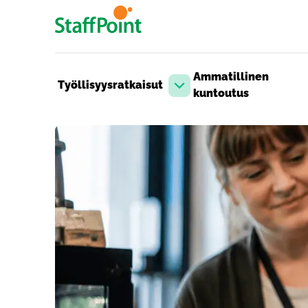
Hyppää pääsisältöön
Ammatillinen
Työllisyysratkaisut
Avaa pudotusvalikko
kuntoutus