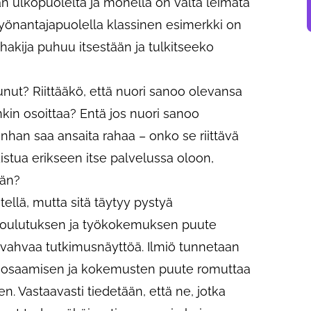
aan ulkopuolelta ja monella on valta leimata
yönantajapuolella klassinen esimerkki on
hakija puhuu itsestään ja tulkitseeko
unut? Riittääkö, että nuori sanoo olevansa
nkin osoittaa? Entä jos nuori sanoo
nhan saa ansaita rahaa – onko se riittävä
istua erikseen itse palvelussa oloon,
ään?
tellä, mutta sitä täytyy pystyä
. Koulutuksen ja työkokemuksen puute
n vahvaa tutkimusnäyttöä. Ilmiö tunnetaan
 osaamisen ja kokemusten puute romuttaa
. Vastaavasti tiedetään, että ne, jotka