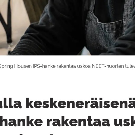
– Spring Housen IPS-hanke rakentaa uskoa NEET-nuorten tule
ulla keskeneräisen
hanke rakentaa us