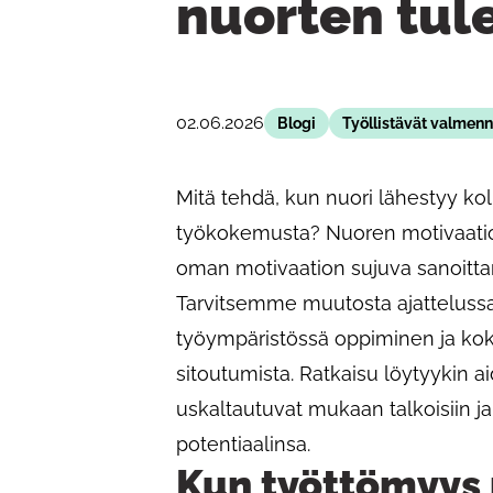
nuorten tul
02.06.2026
Blogi
Työllistävät valmen
Mitä tehdä, kun nuori lähestyy 
työkokemusta? Nuoren motivaatiota
oman motivaation sujuva sanoittam
Tarvitsemme muutosta ajattelussa: p
työympäristössä oppiminen ja ko
sitoutumista. Ratkaisu löytyykin ai
uskaltautuvat mukaan talkoisiin ja
potentiaalinsa.
Kun työttömyys p