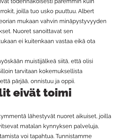
tuvat todennäköisesti paremmin kuin
okit, joilla tuo usko puuttuu. Albert
teorian mukaan vahvin minäpystyvyyden
et. Nuoret sanoittavat sen
n kukaan ei kuitenkaan vastaa eikä ota
öskään muistijälkeä siitä, että olisi
Silloin tarvitaan kokemuksellista
ttä pärjää, onnistuu ja oppii.
it eivät toimi
mmentä lähestyvät nuoret aikuiset, joilla
vitsevat matalan kynnyksen palveluja,
stamista voi tapahtua. Tunnistamme