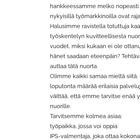
hankkeessamme melko nopeasti n
nykyisillä työmarkkinoilla ovat raj
Halusimme ravistella totuttuja ka
työskentelyn kuvitteellisesta nuo
vuodet, miksi kukaan ei ole ottanu
hänet saadaan eteenpäin? Tehtävän
auttaa tätä nuorta.
Olimme kaikki samaa mieltä siitä, 
loputonta määrää erilaisia palveluja
väittää, että emme tarvitse enää yh
nuorille.
Tarvitsemme kolmea asiaa:
työpaikka, jossa voi oppia
IPS-valmentaja, joka ottaa kokonai