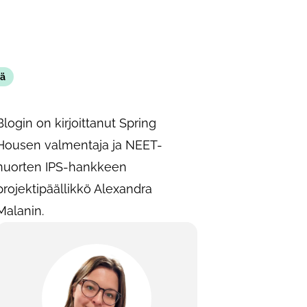
ä
Blogin on kirjoittanut Spring
Housen valmentaja ja NEET-
nuorten IPS-hankkeen
projektipäällikkö Alexandra
Malanin.