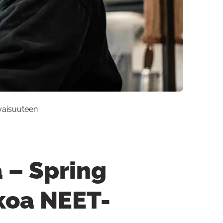
vaisuuteen
ä – Spring
koa NEET-