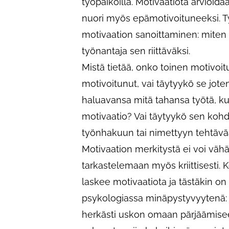
työpaikoilla. Motivaatiota arvioid
nuori myös epämotivoituneeksi. T
motivaation sanoittaminen: miten 
työnantaja sen riittäväksi.
Mistä tietää, onko toinen motivoit
motivoitunut, vai täytyykö se jote
haluavansa mitä tahansa työtä, ku
motivaatio? Vai täytyykö sen kohd
työnhakuun tai nimettyyn tehtäv
Motivaation merkitystä ei voi vähä
tarkastelemaan myös kriittisesti
laskee motivaatiota ja tästäkin o
psykologiassa minäpystyvyytenä:
herkästi uskon omaan pärjäämiseen