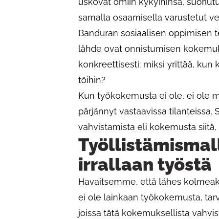
uskovat omiin kykyihinsä, suoriu
samalla osaamisella varustetut verr
Banduran sosiaalisen oppimisen 
lähde ovat onnistumisen kokemuks
konkreettisesti: miksi yrittää, ku
töihin?
Kun työkokemusta ei ole, ei ole my
pärjännyt vastaavissa tilanteissa. 
vahvistamista eli kokemusta siitä, e
Työllistämismall
irrallaan työstä
Havaitsemme, että lähes kolmeaky
ei ole lainkaan työkokemusta, tar
joissa tätä kokemuksellista vahvi