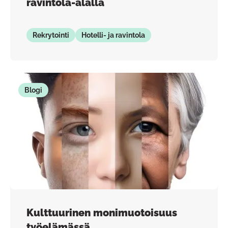
ravintola-alalla
Rekrytointi
Hotelli- ja ravintola
Blogi
Kulttuurinen monimuotoisuus
työelämässä