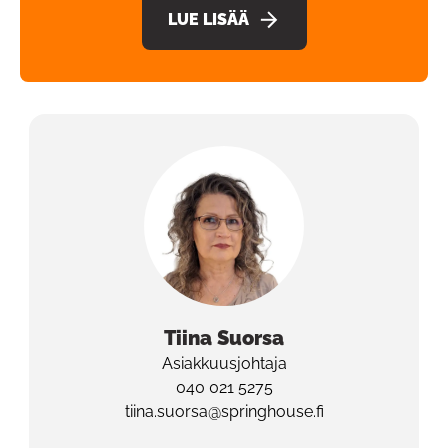
LUE LISÄÄ
Tiina
Suorsa
Asiakkuusjohtaja
040 021 5275
tiina.suorsa@springhouse.fi