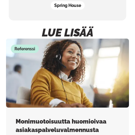
Spring House
LUE LISÄÄ
Referenssi
Monimuotoisuutta huomioivaa
asiakaspalveluvalmennusta