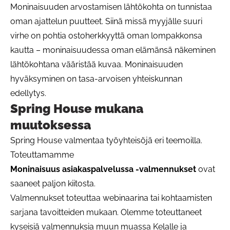
Moninaisuuden arvostamisen lähtökohta on tunnistaa
oman ajattelun puutteet. Siinä missä myyjälle suuri
virhe on pohtia ostoherkkyyttä oman lompakkonsa
kautta – moninaisuudessa oman elämänsä näkeminen
lähtökohtana vääristää kuvaa. Moninaisuuden
hyväksyminen on tasa-arvoisen yhteiskunnan
edellytys.
Spring House mukana
muutoksessa
Spring House valmentaa työyhteisöjä eri teemoilla.
Toteuttamamme
Moninaisuus asiakaspalvelussa -valmennukset
ovat
saaneet paljon kiitosta.
Valmennukset toteuttaa webinaarina tai kohtaamisten
sarjana tavoitteiden mukaan. Olemme toteuttaneet
kyseisiä valmennuksia muun muassa Kelalle ja