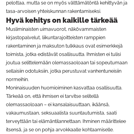
pelottaa, mutta se on myös välttämätöntä kehittyvän ja
tasa-arvoisen yhteiskunnan rakentamiseksi.
Hyvä kehitys on kaikille tärkeää
Musliminaisten uimavuorot, näkövammaisten
kirjastopalvelut, liikuntarajoitteisten ramppien
rakentaminen ja maksuton tulkkaus ovat esimerkkejä
toimista, jotka edistävät osallisuutta. Ihmisten ei tulisi
joutua selittelemään olemassaoloaan tai sopeutumaan
sellaisiin odotuksiin, jotka perustuvat vanhentuneisiin
normeihin.
Moninaisuuden huomioiminen kasvattaa osallisuutta.
Tärkeää on, että ihmisen ei tarvitse selitellä
olemassaoloaan – ei kansalaisuuttaan, ikäänsä,
vakaumustaan, seksuaalista suuntautumista, saati
terveyttään tai elämäntilannettaan. Ihminen määrittelee
itsensä, ja se on pohja arvokkaalle kohtaamiselle.