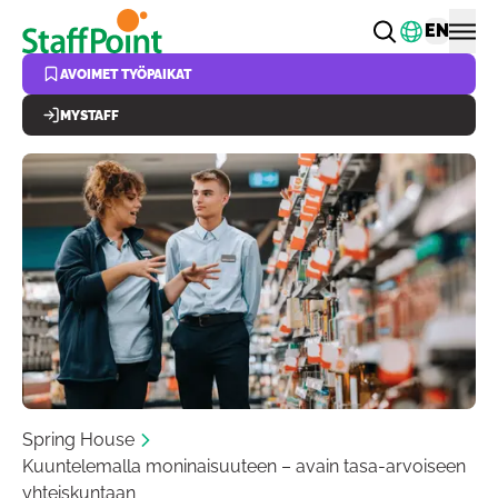
Hyppää pääsisältöön
Vaihda k
EN
AVOIMET TYÖPAIKAT
MYSTAFF
Spring House
Kuuntelemalla moninaisuuteen – avain tasa-arvoiseen
yhteiskuntaan