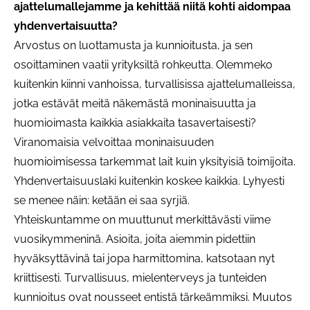
ajattelumallejamme ja kehittää niitä kohti aidompaa
yhdenvertaisuutta?
Arvostus on luottamusta ja kunnioitusta, ja sen
osoittaminen vaatii yrityksiltä rohkeutta. Olemmeko
kuitenkin kiinni vanhoissa, turvallisissa ajattelumalleissa,
jotka estävät meitä näkemästä moninaisuutta ja
huomioimasta kaikkia asiakkaita tasavertaisesti?
Viranomaisia velvoittaa moninaisuuden
huomioimisessa tarkemmat lait kuin yksityisiä toimijoita.
Yhdenvertaisuuslaki kuitenkin koskee kaikkia. Lyhyesti
se menee näin: ketään ei saa syrjiä.
Yhteiskuntamme on muuttunut merkittävästi viime
vuosikymmeninä. Asioita, joita aiemmin pidettiin
hyväksyttävinä tai jopa harmittomina, katsotaan nyt
kriittisesti. Turvallisuus, mielenterveys ja tunteiden
kunnioitus ovat nousseet entistä tärkeämmiksi. Muutos