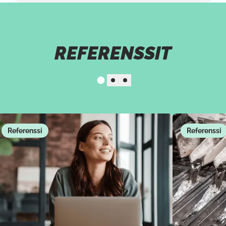
REFERENSSIT
Painike linkin 
Liuku
Liuku
1
Liuku
2
3
Referenssi
Referenssi