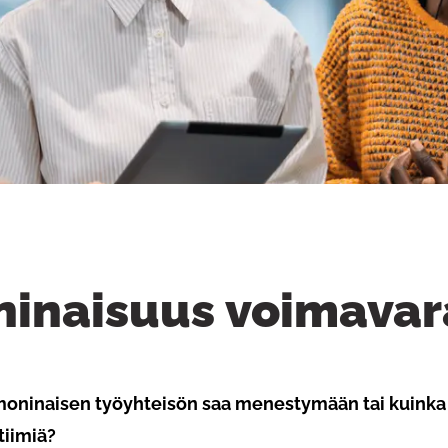
inaisuus voimava
moninaisen työyhteisön saa menestymään tai kuinka
tiimiä?