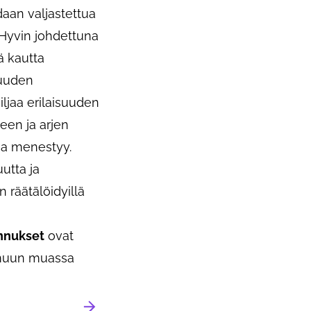
aan valjastettua
Hyvin johdettuna
ä kautta
suuden
iljaa erilaisuuden
een ja arjen
i ja menestyy.
utta ja
räätälöidyillä
nnukset
ovat
 muun muassa