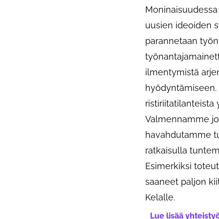
Moninaisuudessa o
uusien ideoiden 
parannetaan työnt
työnantajamainet
ilmentymistä arjen
hyödyntämiseen. K
ristiriitatilanteis
Valmennamme johta
havahdutamme tun
ratkaisulla tunte
Esimerkiksi tot
saaneet paljon k
Kelalle.
Lue lisää yhteist