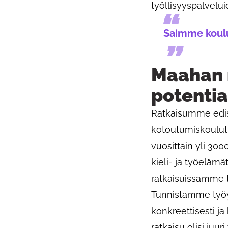
työllisyyspalvelu
Saimme koulu
Maahan 
potentia
Ratkaisumme edist
kotoutumiskoulutu
vuosittain yli 30
kieli- ja työelä
ratkaisuissamme t
Tunnistamme työyh
konkreettisesti ja
ratkaisu olisi juuri