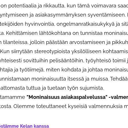
n potentiaalia ja rikkautta, kun tämä voimavara saad
syntymiseen ja asiakasymmärryksen syventämiseen. 
ekijöiden hyvinvointia, ongelmanratkaisukykyä ja sit
ta. Kehittämisen lähtökohtana on tunnistaa moninai
 tilanteissa, jolloin päästään arvostamiseen ja pikkuh
un siirrytään stereotypioista yksilölliseen kohtaamis
ta yhteisesti sovittuihin pelisääntöihin, työyhteisö toimi
jia ja työtiimejä, miten kohdata ja johtaa moninaisu
nistamaan moninaisuutta itsessä ja muissa. Tehdään 
mattomasta tuttua ja tuetaan työn sujumista.
euttamamme
"Moninaisuus asiakaspalvelussa" -valme
iitosta. Olemme toteuttaneet kyseisiä valmennuksia
yöstämme Kelan kanssa