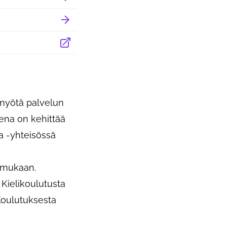
 myötä palvelun
eena on kehittää
a -yhteisössä
n mukaan.
Kielikoulutusta
Koulutuksesta