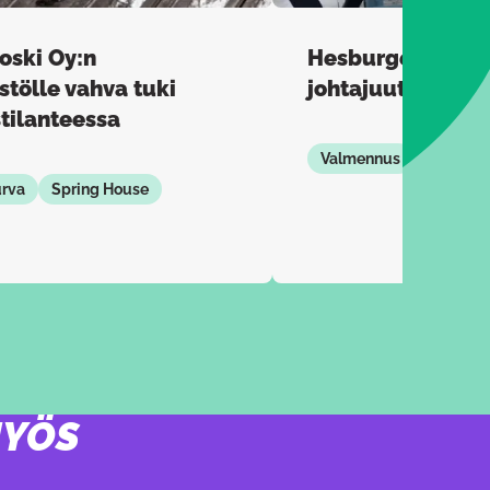
oski Oy:n
Hesburgerilta e
stölle vahva tuki
johtajuuteen
tilanteessa
Valmennus
Spring 
urva
Spring House
MYÖS
Painike linkin kopioimiseen