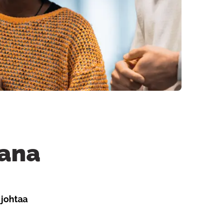
rana
 johtaa