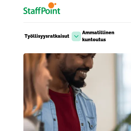
Hyppää pääsisältöön
Ammatillinen
Työllisyysratkaisut
Avaa pudotusvalikko
kuntoutus