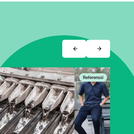
kopioimiseen
Vieritä oikealle
Vieritä vasemmalle
Vieritä oikeall
Referenssi