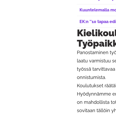
Kuuntelemalla mo
EK:n ''10 tapaa ed
Avautuu uudessa 
Kielikou
Työpaik
Panostaminen työ
laatu varmistuu s
työssä tarvittava
onnistumista.
Koulutukset räätäl
Hyödynnämme erila
on mahdollista t
sovitaan tällöin y