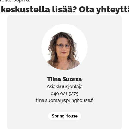
keskustella lisää? Ota yhteytt
Tiina
Suorsa
Asiakkuusjohtaja
040 021 5275
tiina.suorsa@springhouse.fi
Spring House