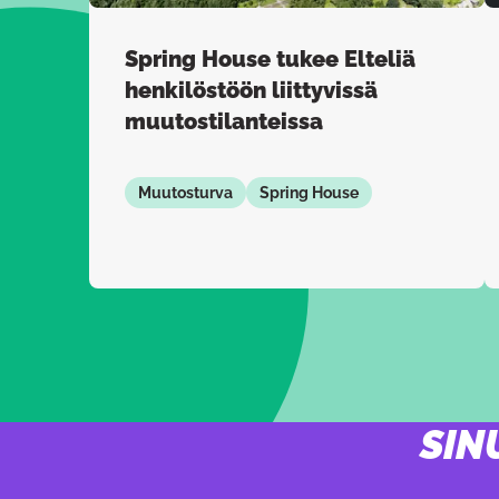
Spring House tukee Elteliä
henkilöstöön liittyvissä
muutostilanteissa
Muutosturva
Spring House
SIN