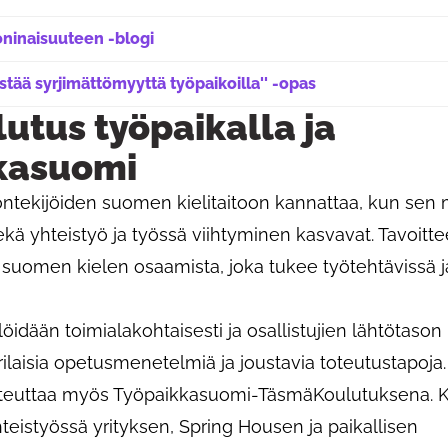
ninaisuuteen -blogi
istää syrjimättömyyttä työpaikoilla'' -opas
välilehdessä
lutus työpaikalla ja
kasuomi
ntekijöiden suomen kielitaitoon kannattaa, kun sen
ekä yhteistyö ja työssä viihtyminen kasvavat. Tavoitt
a suomen kielen osaamista, joka tukee työtehtävissä j
öidään toimialakohtaisesti ja osallistujien lähtötaso
isia opetusmenetelmiä ja joustavia toteutustapoja. 
oteuttaa myös Työpaikkasuomi-TäsmäKoulutuksena. 
hteistyössä yrityksen, Spring Housen ja paikallisen