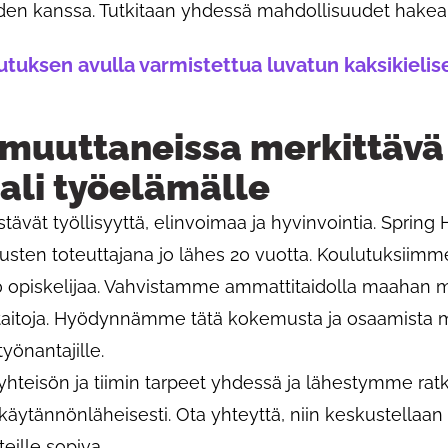
iden kanssa. Tutkitaan yhdessä mahdollisuudet hakea 
tuksen avulla varmistettua luvatun kaksikielis
muuttaneissa merkittävä
ali työelämälle
ävät työllisyyttä, elinvoimaa ja hyvinvointia. Spring
sten toteuttajana jo lähes 20 vuotta. Koulutuksiimme
00 opiskelijaa. Vahvistamme ammattitaidolla maahan
mätaitoja. Hyödynnämme tätä kokemusta ja osaamista
yönantajille.
teisön ja tiimin tarpeet yhdessä ja lähestymme ratk
 käytännönläheisesti. Ota yhteyttä, niin keskustellaan 
 teille sopiva.