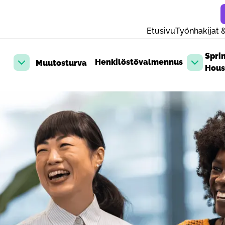
Etusivu
Työnhakijat &
Spri
Henkilöstövalmennus
Muutosturva
Avaa pudotusvalikko
Avaa pud
Hous