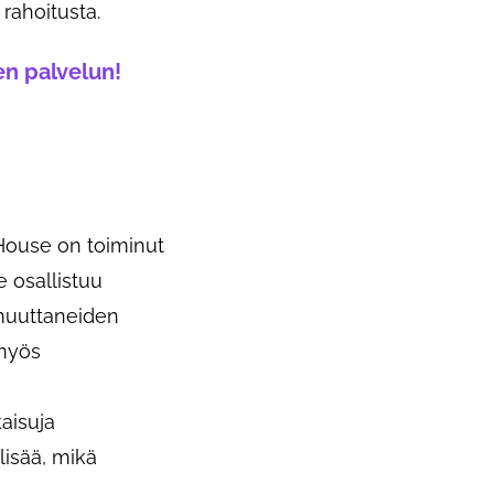
rahoitusta.
en palvelun!
 House on toiminut
 osallistuu
 muuttaneiden
 myös
aisuja
lisää, mikä