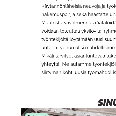
Käytännönläheisiä neuvoja ja työ
hakemuspohjia sekä haastatteluhar
Muutosturvavalmennus räätälöidää
voidaan toteuttaa yksilö- tai ry
työntekijöitä löytämään uusi suunt
uuteen työhön olisi mahdollisimm
Mikäli tarvitset asiantuntevaa t
yhteyttä! Me autamme työntekijöi
siirtymän kohti uusia työmahdollis
SIN