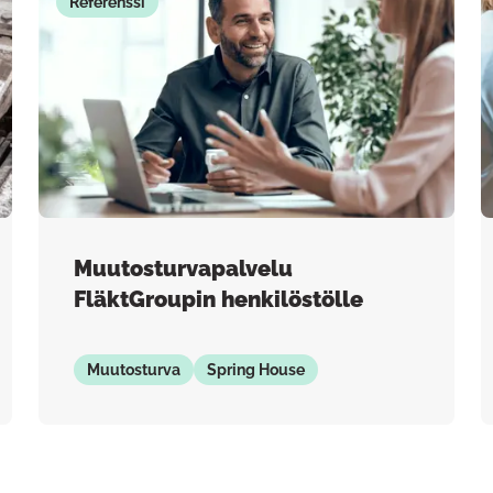
Referenssi
Muutosturvapalvelu
FläktGroupin henkilöstölle
Muutosturva
Spring House