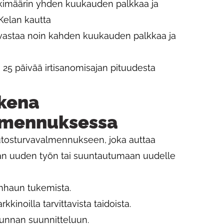
skimäärin yhden kuukauden palkkaa ja
Kelan kautta
 vastaa noin kahden kuukauden palkkaa ja
i 25 päivää irtisanomisajan pituudesta
ukena
lmennuksessa
utosturvavalmennukseen, joka auttaa
mään uuden työn tai suuntautumaan uudelle
önhaun tukemista.
inoilla tarvittavista taidoista.
uunnan suunnitteluun.