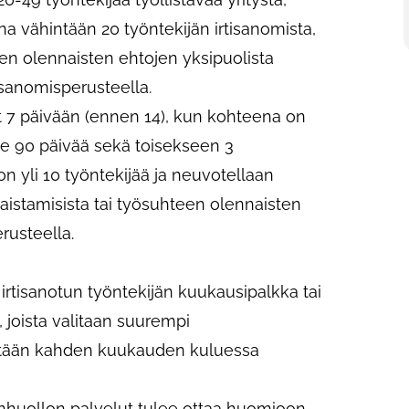
na vähintään 20 työntekijän irtisanomista,
en olennaisten ehtojen yksipuolista
isanomisperusteella.
at 7 päivään (ennen 14), kun kohteena on
lle 90 päivää sekä toisekseen 3
n yli 10 työntekijää ja neuvotellaan
kaistamisista tai työsuhteen olennaisten
rusteella.
rtisanotun työntekijän kuukausipalkka tai
 joista valitaan suurempi
istään kahden kuukauden kuluessa
enhuollon palvelut tulee ottaa huomioon