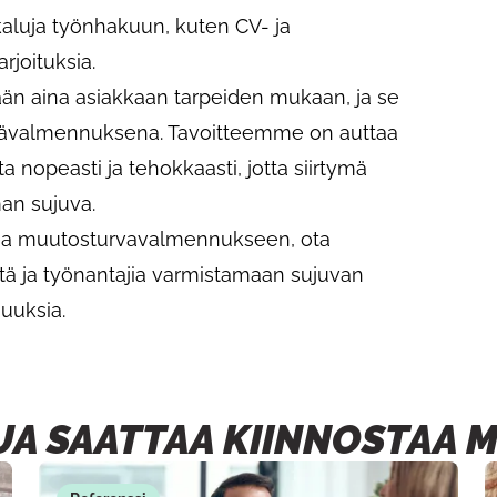
kaluja työnhakuun, kuten CV- ja
joituksia.
n aina asiakkaan tarpeiden mukaan, ja se
hmävalmennuksena. Tavoitteemme on auttaa
a nopeasti ja tehokkaasti, jotta siirtymä
an sujuva.
ukea muutosturvavalmennukseen, ota
tä ja työnantajia varmistamaan sujuvan
uuksia.
UA SAATTAA KIINNOSTAA 