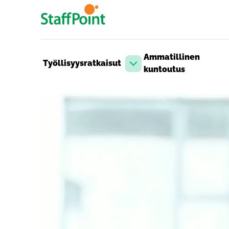
Hyppää pääsisältöön
Ammatillinen
Työllisyysratkaisut
Avaa pudotusvalikko
kuntoutus