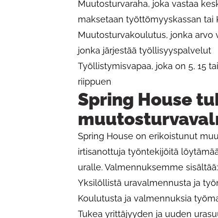
Muutosturvaraha, joka vastaa ke
maksetaan työttömyyskassan tai 
Muutosturvakoulutus, jonka arvo
jonka järjestää työllisyyspalvelut
Työllistymisvapaa, joka on 5, 15 ta
riippuen
Spring House t
muutosturvava
Spring House on erikoistunut mu
irtisanottuja työntekijöitä löytä
uralle. Valmennuksemme sisältää:
Yksilöllistä uravalmennusta ja ty
Koulutusta ja valmennuksia työmarkk
Tukea yrittäjyyden ja uuden uras