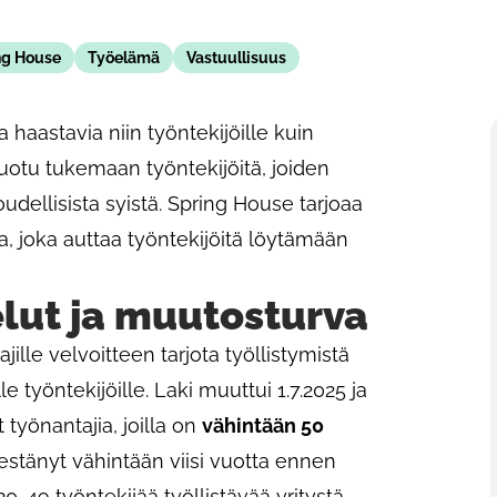
ng House
Työelämä
Vastuullisuus
haastavia niin työntekijöille kuin
luotu tukemaan työntekijöitä, joiden
udellisista syistä. Spring House tarjoaa
 joka auttaa työntekijöitä löytämään
lut ja muutosturva
jille velvoitteen tarjota työllistymistä
e työntekijöille. Laki muuttui 1.7.2025 ja
työnantajia, joilla on
vähintään 50
estänyt vähintään viisi vuotta ennen
-49 työntekijää työllistävää yritystä,