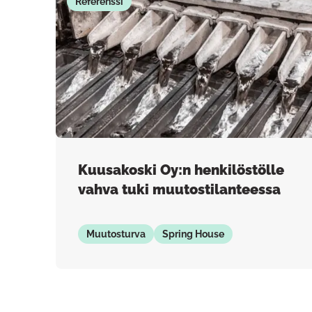
Referenssi
Kuusakoski Oy:n henkilöstölle
vahva tuki muutostilanteessa
Muutosturva
Spring House