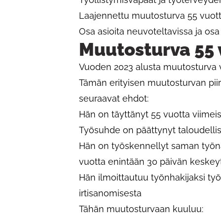
Laajennettu muutosturva 55 vuotta t
Osa asioita neuvoteltavissa ja osa
Muutosturva 55 
Vuoden 2023 alusta muutosturva vah
Tämän erityisen muutosturvan piiri
seuraavat ehdot:
Hän on täyttänyt 55 vuotta viimei
Työsuhde on päättynyt taloudellisis
Hän on työskennellyt saman työna
vuotta enintään 30 päivän keskeyt
Hän ilmoittautuu työnhakijaksi työl
irtisanomisesta
Tähän muutosturvaan kuuluu: