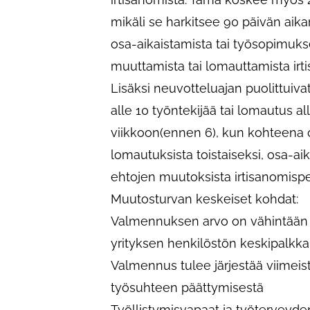
mikäli se harkitsee 90 päivän aika
osa-aikaistamista tai työsopimuks
muuttamista tai lomauttamista irt
Lisäksi neuvotteluajan puolittuiv
alle 10 työntekijää tai lomautus a
viikkoon(ennen 6), kun kohteena o
lomautuksista toistaiseksi, osa-ai
ehtojen muutoksista irtisanomispe
Muutosturvan keskeiset kohdat:
Valmennuksen arvo on vähintään i
yrityksen henkilöstön keskipalkka,
Valmennus tulee järjestää viime
työsuhteen päättymisestä
Työllistymisvapaat ja työterveyd