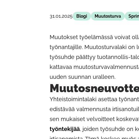
31.01.2025
Blogi
Muutosturva
Spri
Muutokset työelämässä voivat olla 
työnantajille. Muutosturvalaki on 
työsuhde päättyy tuotannollis-talo
kattavaa muutosturvavalmennusta,
uuden suunnan uralleen.
Muutosneuvotte
Yhteistoimintalaki asettaa työnanta
edistävää valmennusta irtisanotuill
sen mukaiset velvoitteet koskevat 
työntekijää
, joiden työsuhde on k
irtisanomista. Tämä koskee myös 20