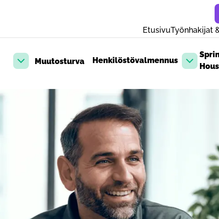
Etusivu
Työnhakijat &
Spri
Henkilöstövalmennus
Muutosturva
Avaa pudotusvalikko
Avaa pud
Hous