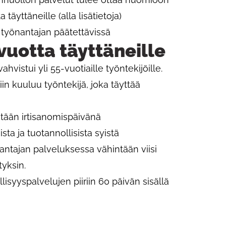
äyttäneille (alla lisätietoja)
 työnantajan päätettävissä
vuotta täyttäneille
vistui yli 55-vuotiaille työntekijöille.
in kuuluu työntekijä, joka täyttää
stään irtisanomispäivänä
ta ja tuotannollisista syistä
ntajan palveluksessa vähintään viisi
yksin.
lisyyspalvelujen piiriin 60 päivän sisällä