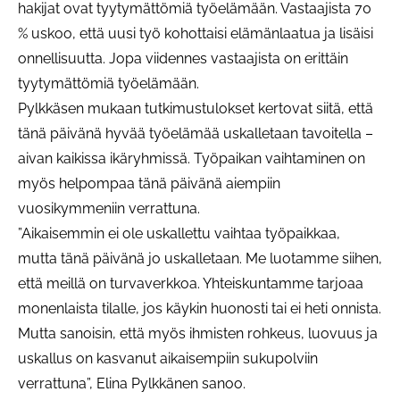
hakijat ovat tyytymättömiä työelämään. Vastaajista 70
% uskoo, että uusi työ kohottaisi elämänlaatua ja lisäisi
onnellisuutta. Jopa viidennes vastaajista on erittäin
tyytymättömiä työelämään.
Pylkkäsen mukaan tutkimustulokset kertovat siitä, että
tänä päivänä hyvää työelämää uskalletaan tavoitella –
aivan kaikissa ikäryhmissä. Työpaikan vaihtaminen on
myös helpompaa tänä päivänä aiempiin
vuosikymmeniin verrattuna.
”Aikaisemmin ei ole uskallettu vaihtaa työpaikkaa,
mutta tänä päivänä jo uskalletaan. Me luotamme siihen,
että meillä on turvaverkkoa. Yhteiskuntamme tarjoaa
monenlaista tilalle, jos käykin huonosti tai ei heti onnista.
Mutta sanoisin, että myös ihmisten rohkeus, luovuus ja
uskallus on kasvanut aikaisempiin sukupolviin
verrattuna”, Elina Pylkkänen sanoo.