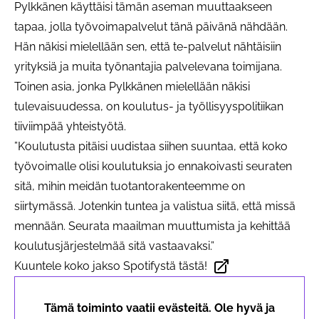
Pylkkänen käyttäisi tämän aseman muuttaakseen
tapaa, jolla työvoimapalvelut tänä päivänä nähdään.
Hän näkisi mielellään sen, että te-palvelut nähtäisiin
yrityksiä ja muita työnantajia palvelevana toimijana.
Toinen asia, jonka Pylkkänen mielellään näkisi
tulevaisuudessa, on koulutus- ja työllisyyspolitiikan
tiiviimpää yhteistyötä.
”Koulutusta pitäisi uudistaa siihen suuntaa, että koko
työvoimalle olisi koulutuksia jo ennakoivasti seuraten
sitä, mihin meidän tuotantorakenteemme on
siirtymässä. Jotenkin tuntea ja valistua siitä, että missä
mennään. Seurata maailman muuttumista ja kehittää
koulutusjärjestelmää sitä vastaavaksi.”
Kuuntele koko jakso Spotifystä
tästä!
Avautuu uudessa välilehd
Tämä toiminto vaatii evästeitä. Ole hyvä ja