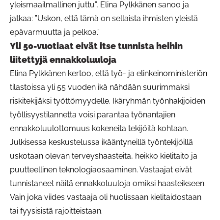
yleismaailmallinen juttu”, Elina Pylkkänen sanoo ja
jatkaa: ”Uskon, että tämä on sellaista ihmisten yleistä
epävarmuutta ja pelkoa.”
Yli 50-vuotiaat eivät itse tunnista heihin
liitettyjä ennakkoluuloja
Elina Pylkkänen kertoo, että työ- ja elinkeinoministeriön
tilastoissa yli 55 vuoden ikä nähdään suurimmaksi
riskitekijäksi työttömyydelle. Ikäryhmän työnhakijoiden
työllisyystilannetta voisi parantaa työnantajien
ennakkoluulottomuus kokeneita tekijöitä kohtaan.
Julkisessa keskustelussa ikääntyneillä työntekijöillä
uskotaan olevan terveyshaasteita, heikko kielitaito ja
puutteellinen teknologiaosaaminen. Vastaajat eivät
tunnistaneet näitä ennakkoluuloja omiksi haasteikseen.
Vain joka viides vastaaja oli huolissaan kielitaidostaan
tai fyysisistä rajoitteistaan.