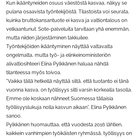
Kun ikääntyneiden osuus väestöstä kasvaa, näkyy se
pulana osaavista työntekijöistä. Tilastoista voi seurata,
kuinka bruttokansantuote ei kasva ja valtiontalous on
velkaantunut. Sote-palveluita tarvitaan yhä enemmän,
mutta niiden järjestäminen takkuilee.
Työntekijöiden ikääntyminen näyttää valtavalta
ongelmalta, mutta työ- ja elinkeinoministeriön
alivaltiosihteeri Elina Pylkkänen haluaa nähdä
tilanteessa myös toivoa.
”Vaikka tällä hetkellä näyttää siltä, että tuotanto ei tänä
vuonna kasva, on työllisyys silti varsin korkealla tasolla.
Emme ole koskaan nähneet Suomessa tällaisia
työllisyyslukuja nolla kasvun aikaan”, Elina Pylkkänen
sanoo.
Pylkkänen huomauttaa, että vuodesta 2016 lähtien,
kaikkein vanhimpien työikäisten ryhmässä, työllisyys on