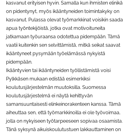
kasvanut erityisen hyvin. Samalla kun ihmisten elinikä
on pidentynyt, myös ikääntyneiden toimintakyky on
kasvanut. Pulassa olevat työmarkkinat voisikin saada
apua työntekijöistä, jotka ovat motivoituneita
jatkamaan työuraansa odotettua pidempään. Tämä
vaatii kuitenkin sen selvittämistä, mitkä seikat saavat
ikääntyneet pysymään työelämässä nykyistä
pidempään.
Ikääntyvien tai ikääntyneiden työllistämistä voisi
Pylkkäsen mukaan edistää esimerkiksi
koulutusjärjestelmän muutoksilla. Suomessa
koulutusjärjestelmä ei näytä kehittyvän
samansuuntaisesti elinkeinorakenteen kanssa. Tämä
aiheuttaa sen, että työmarkkinoilla ei ole työvoimaa,
jolla on nykyiseen työtarpeeseen sopivaa osaamista.
Tänä syksynä aikuiskoulutustuen lakkauttaminen on