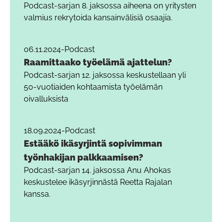
Podcast-sarjan 8. jaksossa aiheena on yritysten
valmius rekrytoida kansainvälisiä osaajia.
06.11.2024
-
Podcast
Raamittaako työelämä ajattelun?
Podcast-sarjan 12. jaksossa keskustellaan yli
50-vuotiaiden kohtaamista työelämän
oivalluksista
18.09.2024
-
Podcast
Estääkö ikäsyrjintä sopivimman
työnhakijan palkkaamisen?
Podcast-sarjan 14. jaksossa Anu Ahokas
keskustelee ikäsyrjinnästä Reetta Rajalan
kanssa.