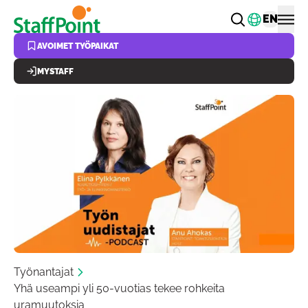
Hyppää pääsisältöön
Vaihda k
EN
AVOIMET TYÖPAIKAT
MYSTAFF
Työnantajat
Yhä useampi yli 50-vuotias tekee rohkeita
uramuutoksia