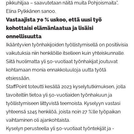
pikkuhiljaa – saavutetaan näitä muita Pohjoismaita”,
Elina Pylkkänen sanoo.
Vastaajista 70 % uskoo, että uusi työ
kohottaisi elämänlaatua ja lisäisi
onnellisuutta
Ikääntyvien työnhakijoiden työllistymisellä on positiivisia
vaikutuksia niin henkilöille itselleen kuin yhteiskunnalle.
Siitä huolimatta yli 50-vuotiaat työnhakijat joutuvat
kohtamaan monia ennakkoluuloja uutta työtä
etsiessään.
StaffPoint toteutti kesällä 2023 kyselytutkimuksen, jolla
tavoiteltiin tietoa yli 50-vuotiaiden työnhakuun ja
työllistymiseen liittyvistä teemoista. Kyselyyn vastasi
yhteensä 1245 henkilöä, joista noin 27 %:lle työpaikan
vaihtaminen oli ajankohtaista.
Kyselyn perusteella yli 50-vuotiaat työntekijät ja -