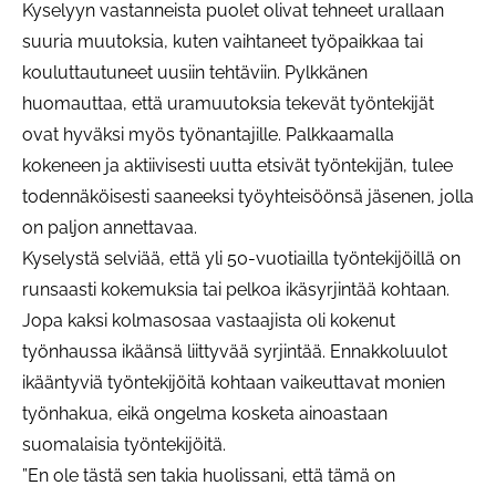
Kyselyyn vastanneista puolet olivat tehneet urallaan
suuria muutoksia, kuten vaihtaneet työpaikkaa tai
kouluttautuneet uusiin tehtäviin. Pylkkänen
huomauttaa, että uramuutoksia tekevät työntekijät
ovat hyväksi myös työnantajille. Palkkaamalla
kokeneen ja aktiivisesti uutta etsivät työntekijän, tulee
todennäköisesti saaneeksi työyhteisöönsä jäsenen, jolla
on paljon annettavaa.
Kyselystä selviää, että yli 50-vuotiailla työntekijöillä on
runsaasti kokemuksia tai pelkoa ikäsyrjintää kohtaan.
Jopa kaksi kolmasosaa vastaajista oli kokenut
työnhaussa ikäänsä liittyvää syrjintää. Ennakkoluulot
ikääntyviä työntekijöitä kohtaan vaikeuttavat monien
työnhakua, eikä ongelma kosketa ainoastaan
suomalaisia työntekijöitä.
”En ole tästä sen takia huolissani, että tämä on