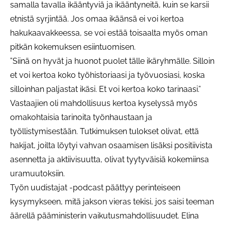
samalla tavalla ikääntyviä ja ikääntyneitä, kuin se karsii
etnistä syrjintää. Jos omaa ikäänsä ei voi kertoa
hakukaavakkeessa, se voi estää toisaalta myös oman
pitkän kokemuksen esiintuomisen.
”Siinä on hyvät ja huonot puolet tälle ikäryhmälle. Silloin
et voi kertoa koko työhistoriaasi ja työvuosiasi, koska
silloinhan paljastat ikäsi. Et voi kertoa koko tarinaasi.”
Vastaajien oli mahdollisuus kertoa kyselyssä myös
omakohtaisia tarinoita työnhaustaan ja
työllistymisestään. Tutkimuksen tulokset olivat, että
hakijat, joilta löytyi vahvan osaamisen lisäksi positiivista
asennetta ja aktiivisuutta, olivat tyytyväisiä kokemiinsa
uramuutoksiin.
Työn uudistajat -podcast päättyy perinteiseen
kysymykseen, mitä jakson vieras tekisi, jos saisi teeman
äärellä pääministerin vaikutusmahdollisuudet. Elina