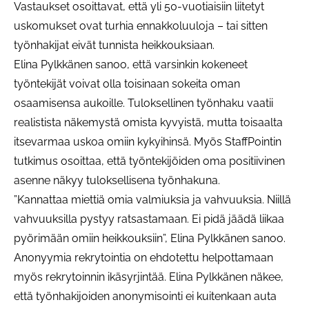
Vastaukset osoittavat, että yli 50-vuotiaisiin liitetyt
uskomukset ovat turhia ennakkoluuloja – tai sitten
työnhakijat eivät tunnista heikkouksiaan.
Elina Pylkkänen sanoo, että varsinkin kokeneet
työntekijät voivat olla toisinaan sokeita oman
osaamisensa aukoille. Tuloksellinen työnhaku vaatii
realistista näkemystä omista kyvyistä, mutta toisaalta
itsevarmaa uskoa omiin kykyihinsä. Myös StaffPointin
tutkimus osoittaa, että työntekijöiden oma positiivinen
asenne näkyy tuloksellisena työnhakuna.
”Kannattaa miettiä omia valmiuksia ja vahvuuksia. Niillä
vahvuuksilla pystyy ratsastamaan. Ei pidä jäädä liikaa
pyörimään omiin heikkouksiin”, Elina Pylkkänen sanoo.
Anonyymia rekrytointia on ehdotettu helpottamaan
myös rekrytoinnin ikäsyrjintää. Elina Pylkkänen näkee,
että työnhakijoiden anonymisointi ei kuitenkaan auta