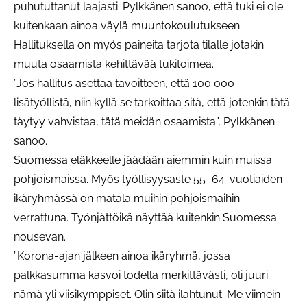
puhututtanut laajasti. Pylkkänen sanoo, että tuki ei ole
kuitenkaan ainoa väylä muuntokoulutukseen.
Hallituksella on myös paineita tarjota tilalle jotakin
muuta osaamista kehittävää tukitoimea.
”Jos hallitus asettaa tavoitteen, että 100 000
lisätyöllistä, niin kyllä se tarkoittaa sitä, että jotenkin tätä
täytyy vahvistaa, tätä meidän osaamista”, Pylkkänen
sanoo.
Suomessa eläkkeelle jäädään aiemmin kuin muissa
pohjoismaissa. Myös työllisyysaste 55–64-vuotiaiden
ikäryhmässä on matala muihin pohjoismaihin
verrattuna. Työnjättöikä näyttää kuitenkin Suomessa
nousevan.
”Korona-ajan jälkeen ainoa ikäryhmä, jossa
palkkasumma kasvoi todella merkittävästi, oli juuri
nämä yli viisikymppiset. Olin siitä ilahtunut. Me viimein –