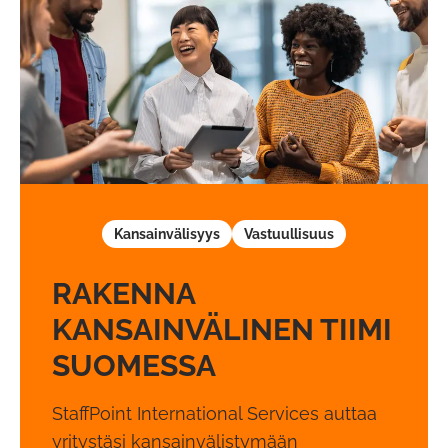
Kansainvälisyys
Vastuullisuus
RAKENNA
KANSAINVÄLINEN TIIMI
SUOMESSA
StaffPoint International Services auttaa
yritystäsi kansainvälistymään