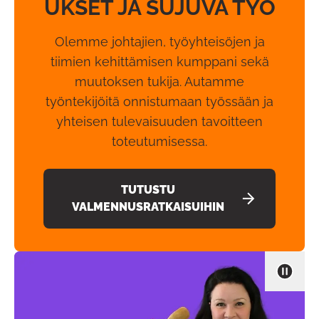
UKSET JA SUJUVA TYÖ
Olemme johtajien, työyhteisöjen ja
tiimien kehittämisen kumppani sekä
muutoksen tukija. Autamme
työntekijöitä onnistumaan työssään ja
yhteisen tulevaisuuden tavoitteen
toteutumisessa.
TUTUSTU
VALMENNUSRATKAISUIHIN