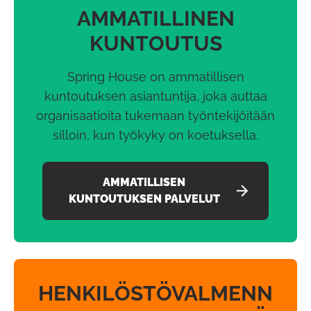
AMMATILLINEN
KUNTOUTUS
Spring House on ammatillisen
kuntoutuksen asiantuntija, joka auttaa
organisaatioita tukemaan työntekijöitään
silloin, kun työkyky on koetuksella.
AMMATILLISEN
KUNTOUTUKSEN PALVELUT
HENKILÖSTÖVALMENN