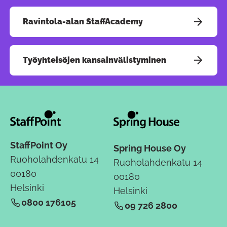
Ravintola-alan StaffAcademy
Työyhteisöjen kansainvälistyminen
StaffPoint Oy
Spring House Oy
Ruoholahdenkatu 14
Ruoholahdenkatu 14
00180
00180
Helsinki
Helsinki
0800 176105
09 726 2800