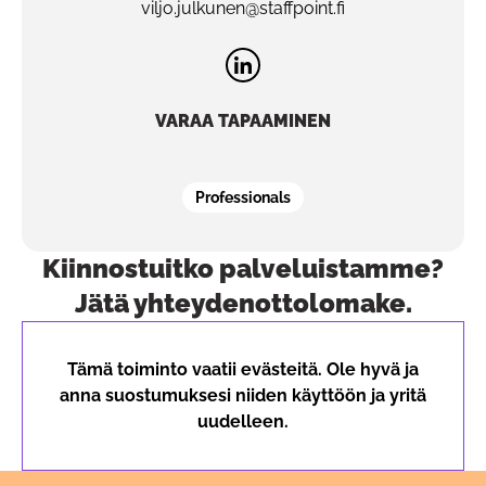
viljo.julkunen@staffpoint.fi
VARAA TAPAAMINEN
Professionals
Kiinnostuitko palveluistamme?
Pa
Jätä yhteydenottolomake.
Tämä toiminto vaatii evästeitä. Ole hyvä ja
anna suostumuksesi niiden käyttöön ja yritä
uudelleen.