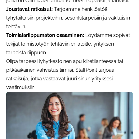
joilla on valmiudet tarttua toimeen nopeasti ja tarkasti.
Joustavat ratkaisut:
Tarjoamme henkilöstöä
lyhytaikaisiin projekteihin, sesonkitarpeisiin ja vakituisiin
tehtäviin.
Toimialariippumaton osaaminen:
Löydämme sopivat
tekijät toimistotyön tehtäviin eri aloille, yrityksen
tarpeista riippuen.
Olipa tarpeesi lyhytkestoinen apu kiiretilanteessa tai
pitkäaikainen vahvistus tiimiisi, StaffPoint tarjoaa
ratkaisuja, jotka vastaavat juuri sinun yrityksesi
vaatimuksiin.