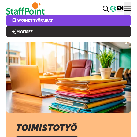
Hyppää pääsisältöön
Vaihda k
EN
AVOIMET TYÖPAIKAT
MYSTAFF
TOIMISTOTYÖ