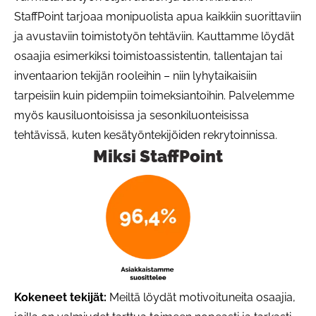
StaffPoint tarjoaa monipuolista apua kaikkiin suorittaviin
ja avustaviin toimistotyön tehtäviin. Kauttamme löydät
osaajia esimerkiksi toimistoassistentin, tallentajan tai
inventaarion tekijän rooleihin – niin lyhytaikaisiin
tarpeisiin kuin pidempiin toimeksiantoihin. Palvelemme
myös kausiluontoisissa ja sesonkiluonteisissa
tehtävissä, kuten kesätyöntekijöiden rekrytoinnissa.
Miksi StaffPoint
Painike linkin kop
Kokeneet tekijät:
Meiltä löydät motivoituneita osaajia,