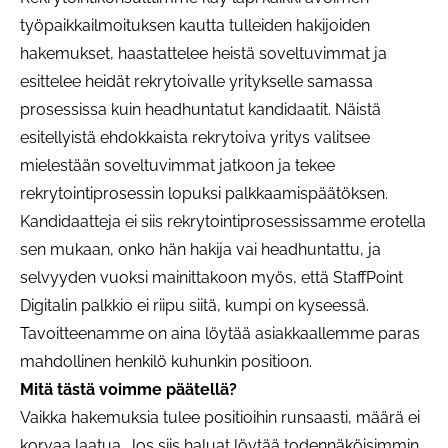
työpaikkailmoituksen kautta tulleiden hakijoiden
hakemukset, haastattelee heistä soveltuvimmat ja
esittelee heidät rekrytoivalle yritykselle samassa
prosessissa kuin headhuntatut kandidaatit. Näistä
esitellyistä ehdokkaista rekrytoiva yritys valitsee
mielestään soveltuvimmat jatkoon ja tekee
rekrytointiprosessin lopuksi palkkaamispäätöksen.
Kandidaatteja ei siis rekrytointiprosessissamme erotella
sen mukaan, onko hän hakija vai headhuntattu, ja
selvyyden vuoksi mainittakoon myös, että StaffPoint
Digitalin palkkio ei riipu siitä, kumpi on kyseessä.
Tavoitteenamme on aina löytää asiakkaallemme paras
mahdollinen henkilö kuhunkin positioon.
Mitä tästä voimme päätellä?
Vaikka hakemuksia tulee positioihin runsaasti, määrä ei
korvaa laatua. Jos siis haluat löytää todennäköisimmin