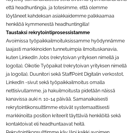
että headhuntingia, ja totesimme, että olemme
löytäneet kahdeksan asiakkaidemme palkkaamaa
henkilöä kymmenestä headhuntingilla!
Taustaksi rekrytointiprosessistamme
Avoimissa työpaikkailmoituksissamme hyödynnämme
laajasti markkinoiden tunnetuimpia ilmoituskanavia,
kuten LinkedIn Jobs (rekrytoivan yrityksen nimellä ja
logolla), Oikotie Työpaikat (rekrytoivan yrityksen nimellä
ja logolla), Duunitori sekä StaffPoint Digitalin verkostot,
LinkedIn -sivut sekä työpaikkailmoitus omalla
nettisivullamme, ja hakuilmoitusta pidetään näissä
kanavissa auki n. 10-14 päivää. Samanaikaisesti
rekrytointikonsulttimme etsivät systemaattisesti
markkinoilta position kriteerit täyttäviä henkilöitä sekä
kontaktoivat eli headhuntaavat heitä.
Rekrytointikonsulttimme käy läpi kaikki avoimen