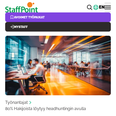
Hyppää pääsisältöön
Vaihda k
EN
AVOIMET TYÖPAIKAT
MYSTAFF
Työnantajat
80% Hakijoista löytyy headhuntingin avulla