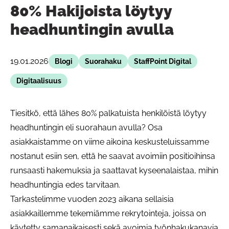
80% Hakijoista löytyy
headhuntingin avulla
19.01.2026
Blogi
Suorahaku
StaffPoint Digital
Digitaalisuus
Tiesitkö, että lähes 80% palkatuista henkilöistä löytyy
headhuntingin eli suorahaun avulla? Osa
asiakkaistamme on viime aikoina keskusteluissamme
nostanut esiin sen, että he saavat avoimiin positioihinsa
runsaasti hakemuksia ja saattavat kyseenalaistaa, mihin
headhuntingia edes tarvitaan.
Tarkastelimme vuoden 2023 aikana sellaisia
asiakkaillemme tekemiämme rekrytointeja, joissa on
käytetty samanaikaisesti sekä avoimia työnhakukanavia