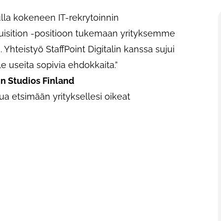
ulla kokeneen IT-rekrytoinnin
uisition -positioon tukemaan yrityksemme
 Yhteistyö StaffPoint Digitalin kanssa sujui
le useita sopivia ehdokkaita.”
n Studios Finland
a etsimään yrityksellesi oikeat