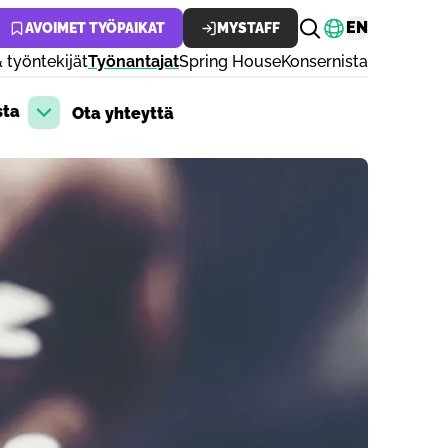
Vaihda kiele
EN
AVOIMET TYÖPAIKAT
MYSTAFF
 työntekijät
Työnantajat
Spring House
Konsernista
sta
Ota yhteyttä
Avaa pudotusvalikko