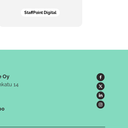
StaffPoint Digital
e Oy
katu 14
00