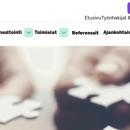
Etusivu
Työnhakijat &
sultointi
Toimialat
Ajankohtai
Referenssit
Avaa pudotusvalikko
Avaa pudotusvalikko