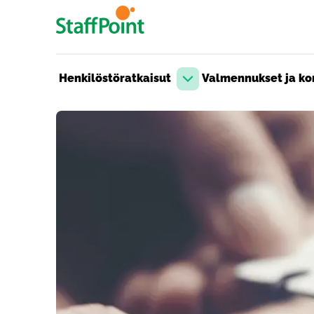
Hyppää pääsisältöön
Henkilöstöratkaisut
Valmennukset ja kon
Avaa pudotusvalikko