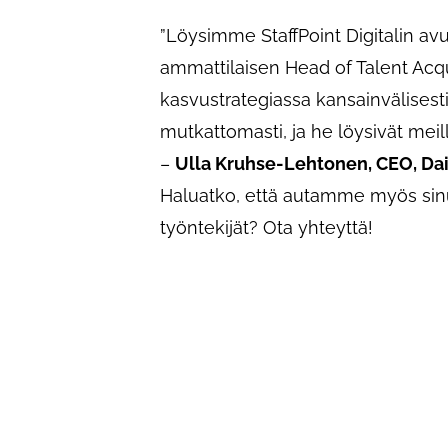
”Löysimme StaffPoint Digitalin av
ammattilaisen Head of Talent Acq
kasvustrategiassa kansainvälisesti.
mutkattomasti, ja he löysivät meil
–
Ulla Kruhse-Lehtonen, CEO, Dai
Haluatko, että autamme myös sinu
työntekijät? Ota yhteyttä!