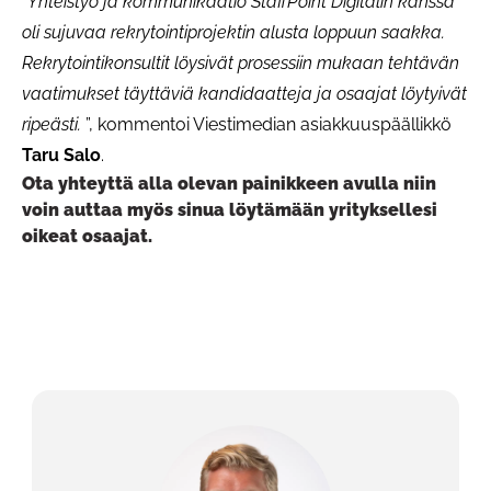
”
Yhteistyö ja kommunikaatio StaffPoint Digitalin kanssa
oli sujuvaa rekrytointiprojektin alusta loppuun saakka.
Rekrytointikonsultit löysivät prosessiin mukaan tehtävän
vaatimukset täyttäviä kandidaatteja ja osaajat löytyivät
ripeästi.
”, kommentoi Viestimedian asiakkuuspäällikkö
Taru Salo
.
Ota yhteyttä alla olevan painikkeen avulla niin
voin auttaa myös sinua löytämään yrityksellesi
oikeat osaajat.