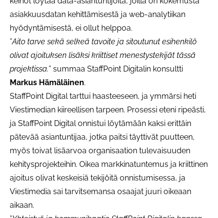
keinot löytää data-asiantuntijoita, joilla on kokemusta
asiakkuusdatan kehittämisestä ja web-analytiikan
hyödyntämisestä, ei ollut helppoa.
”
Aito tarve sekä selkeä tavoite ja sitoutunut esihenkilö
olivat ajoituksen lisäksi kriittiset menestystekijät tässä
projektissa.
” summaa StaffPoint Digitalin konsultti
Markus Hämäläinen
.
StaffPoint Digital tarttui haasteeseen, ja ymmärsi heti
Viestimedian kiireellisen tarpeen. Prosessi eteni ripeästi,
ja StaffPoint Digital onnistui löytämään kaksi erittäin
pätevää asiantuntijaa, jotka paitsi täyttivät puutteen,
myös toivat lisäarvoa organisaation tulevaisuuden
kehitysprojekteihin. Oikea markkinatuntemus ja kriittinen
ajoitus olivat keskeisiä tekijöitä onnistumisessa, ja
Viestimedia sai tarvitsemansa osaajat juuri oikeaan
aikaan.