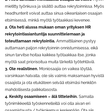
mietitty työnkuva ja sisältö auttaa rekrytoinnissa. Myös
headhunterit voivat auttaa sinua oikeanlaisen osaajan
etsimisessä, minkä myötä työtaakkasi kevenee.
2. Ota heti alussa mukaan oman yrityksen HR
rekrytointiasiantuntija suunnittelemaan ja
toteuttamaan rekrytointia.
Ammattilainen pystyy
auttamaan paljon rekrytoinnin onnistumisessa, eikä
sinun tarvitse hoitaa kaikkea työtaakkaa itse, jonka
myötä saat priorisoitua muita tärkeitä työtehtäviä.
3. Ole realistinen.
Moniosaajia on vaikea löytää,
varsinkaan halvalla, ole siis valmis maksamaan hyvistä
osaajista ja ota etukäteen selvää etsimäsi henkilön
mahdollisesta palkkatasosta.
4. Keskity osaamiseen – älä titteleihin.
Samalla
työnimikkeellä työskennelleillä voi olla aivan eri
osaamistausta / työkokemus keskenään. Ota siis