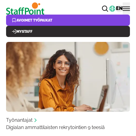
Hyppää pääsisältöön
Vaihda k
EN
AVOIMET TYÖPAIKAT
MYSTAFF
Työnantajat
Digialan ammattilaisten rekrytointien 9 teesiä