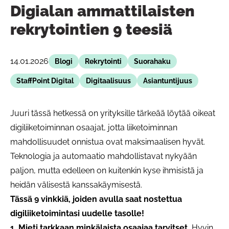
Digialan ammattilaisten
rekrytointien 9 teesiä
14.01.2026
Blogi
Rekrytointi
Suorahaku
StaffPoint Digital
Digitaalisuus
Asiantuntijuus
Juuri tässä hetkessä on yrityksille tärkeää löytää oikeat
digiliiketoiminnan osaajat, jotta liiketoiminnan
mahdollisuudet onnistua ovat maksimaalisen hyvät.
Teknologia ja automaatio mahdollistavat nykyään
paljon, mutta edelleen on kuitenkin kyse ihmisistä ja
heidän välisestä kanssakäymisestä.
Tässä 9 vinkkiä, joiden avulla saat nostettua
digiliiketoimintasi uudelle tasolle!
1. Mieti tarkkaan minkälaista osaajaa tarvitset.
Hyvin