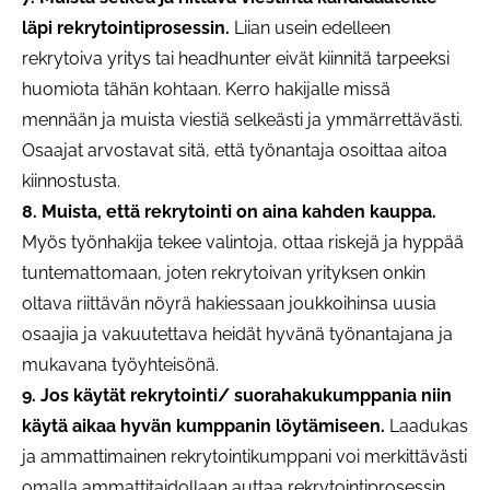
läpi rekrytointiprosessin.
Liian usein edelleen
rekrytoiva yritys tai headhunter eivät kiinnitä tarpeeksi
huomiota tähän kohtaan. Kerro hakijalle missä
mennään ja muista viestiä selkeästi ja ymmärrettävästi.
Osaajat arvostavat sitä, että työnantaja osoittaa aitoa
kiinnostusta.
8. Muista, että rekrytointi on aina kahden kauppa.
Myös työnhakija tekee valintoja, ottaa riskejä ja hyppää
tuntemattomaan, joten rekrytoivan yrityksen onkin
oltava riittävän nöyrä hakiessaan joukkoihinsa uusia
osaajia ja vakuutettava heidät hyvänä työnantajana ja
mukavana työyhteisönä.
9. Jos käytät rekrytointi/ suorahakukumppania niin
käytä aikaa hyvän kumppanin löytämiseen.
Laadukas
ja ammattimainen rekrytointikumppani voi merkittävästi
omalla ammattitaidollaan auttaa rekrytointiprosessin