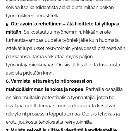
selvää itse kandidaatista äläkä oleta mitään pelkän
työnimikkeen perusteella.
5. Ole avoin ja rehellinen – älä liioittele tai ylilupaa
mitään.
Se kostautuu myöhemmin. Mikään ei ole
turhauttavampaa uudelle työntekijälle kuin huomata,
etteivät lupaukset rekrytoinnin yhteydessä pitäneetkään
paikkaansa. Tämä vaikuttaa myös paljon
työnantajamielikuvaan. On siis tärkeää, että luvatuista
asioista pidetään kiinni.
6. Varmista, että rekrytointiprosessi on
mahdollisimman tehokas ja nopea.
Parhailla osaajilla
on aina muitakin potentiaalisia työnantajia, joten he
eivät jää odottelemaan montaa kuukautta kestävän
rekrytointiprosessin lopputulemaa. Ole siis tehokas ja
erotu joukosta tehokkaalla rekrytoinnilla.
7. Muista selkeä ja riittävä viestintä kandidaateille