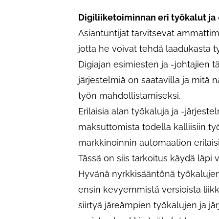
Digiliiketoiminnan eri työkalut ja
Asiantuntijat tarvitsevat ammattima
jotta he voivat tehdä laadukasta ty
Digiajan esimiesten ja -johtajien t
järjestelmiä on saatavilla ja mitä
työn mahdollistamiseksi.
Erilaisia alan työkaluja ja -järjeste
maksuttomista todella kalliisiin ty
markkinoinnin automaation erilaisia
Tässä on siis tarkoitus käydä läpi
Hyvänä nyrkkisääntönä työkalujen 
ensin kevyemmistä versioista liik
siirtyä järeämpien työkalujen ja 