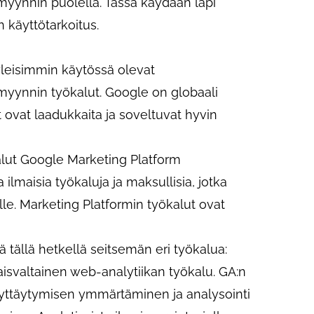
-myynnin puolella. Tässä käydään läpi
n käyttötarkoitus.
yleisimmin käytössä olevat
-myynnin työkalut. Google on globaali
t ovat laadukkaita ja soveltuvat hyvin
lut Google Marketing Platform
ilmaisia työkaluja ja maksullisia, jotka
le. Marketing Platformin työkalut ovat
 tällä hetkellä seitsemän eri työkalua:
aisvaltainen web-analytiikan työkalu. GA:n
äyttäytymisen ymmärtäminen ja analysointi