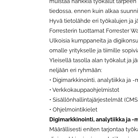
muistaa hankkia työkalut tarpeen m
tiedossa, ennen kuin alkaa suunn
Hyvä tietolähde eri työkalujen ja 
Forresterin tuottamat Forrester Wa
Ulkoisia kumppaneita ja digikonsul
omalle yritykselle ja tiimille sopi
Yleisellä tasolla alan työkalut ja 
neljään eri ryhmään:
• Digimarkkinointi, analytiikka ja -
• Verkkokauppaohjelmistot
• Sisällönhallintajärjestelmät (CMS
• Ohjelmointikielet
Digimarkkinointi, analytiikka ja -
Määrällisesti eniten tarjontaa työka