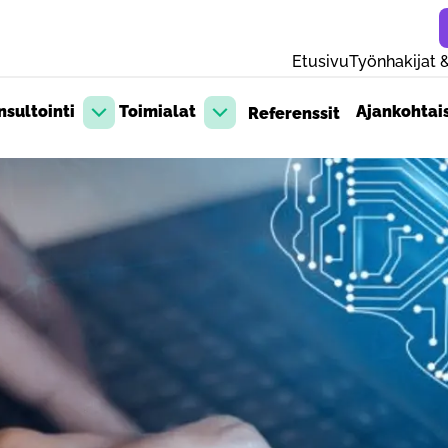
Etusivu
Työnhakijat &
sultointi
Toimialat
Ajankohtai
Referenssit
Avaa pudotusvalikko
Avaa pudotusvalikko