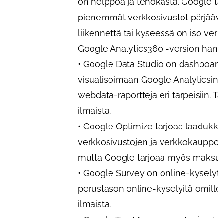
on helppoa ja tehokasta. Google tar
pienemmät verkkosivustot pärjäävät
liikennettä tai kyseessä on iso v
Google Analytics360 -version han
• Google Data Studio on dashboard
visualisoimaan Google Analyticsin
webdata-raportteja eri tarpeisiin. 
ilmaista.
• Google Optimize tarjoaa laadukk
verkkosivustojen ja verkkokauppo
mutta Google tarjoaa myös maksul
• Google Survey on online-kysely
perustason online-kyselyitä omille
ilmaista.