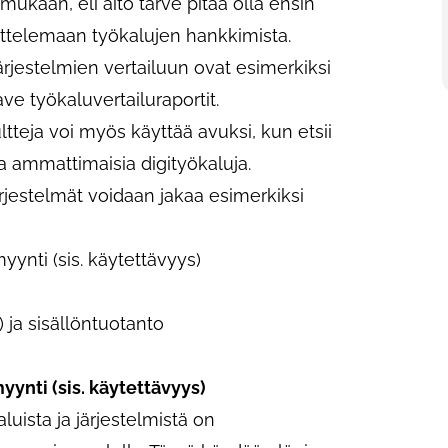
ukaan, eli aito tarve pitää olla ensin
ittelemaan työkalujen hankkimista.
järjestelmien vertailuun ovat esimerkiksi
ve työkaluvertailuraportit.
tteja voi myös käyttää avuksi, kun etsii
via ammattimaisia digityökaluja.
järjestelmät voidaan jakaa esimerkiksi
myynti (sis. käytettävyys)
) ja sisällöntuotanto
myynti (sis. käytettävyys)
luista ja järjestelmistä on