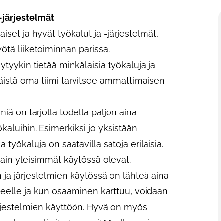
 -järjestelmät
iset ja hyvät työkalut ja -järjestelmät,
ötä liiketoiminnan parissa.
äytyykin tietää minkälaisia työkaluja ja
 näistä oma tiimi tarvitsee ammattimaisen
lmiä on tarjolla todella paljon aina
ökaluihin. Esimerkiksi jo yksistään
 työkaluja on saatavilla satoja erilaisia.
 vain yleisimmät käytössä olevat.
ja järjestelmien käytössä on lähteä aina
keelle ja kun osaaminen karttuu, voidaan
järjestelmien käyttöön. Hyvä on myös