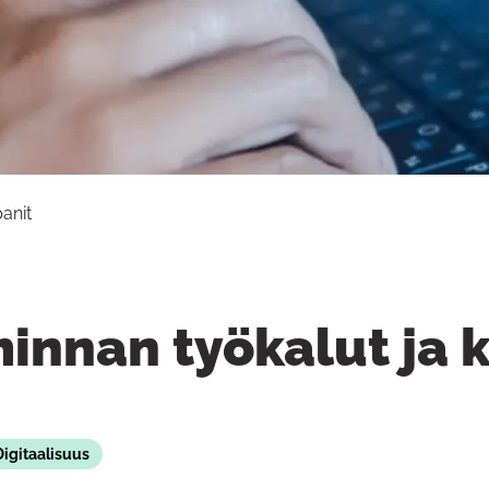
anit
iminnan työkalut ja
Digitaalisuus