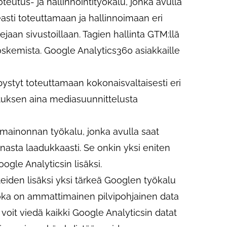
eutus- ja hallinnointityökalu, jonka avulla
easti toteuttamaan ja hallinnoimaan eri
jaan sivustoillaan. Tagien hallinta GTM:llä
skemista. Google Analytics360 asiakkaille
pystyt toteuttamaan kokonaisvaltaisesti eri
tuksen aina mediasuunnittelusta
ainonnan työkalu, jonka avulla saat
asta laadukkaasti. Se onkin yksi eniten
ogle Analyticsin lisäksi.
eiden lisäksi yksi tärkeä Googlen työkalu
oka on ammattimainen pilvipohjainen data
voit viedä kaikki Google Analyticsin datat