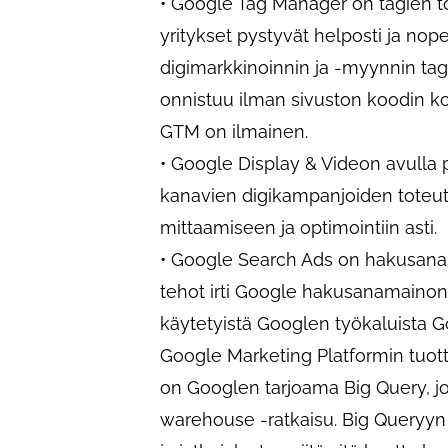
• Google Tag Manager on tagien tot
yritykset pystyvät helposti ja nop
digimarkkinoinnin ja -myynnin tage
onnistuu ilman sivuston koodin ko
GTM on ilmainen.
• Google Display & Videon avulla 
kanavien digikampanjoiden toteu
mittaamiseen ja optimointiin asti.
• Google Search Ads on hakusanam
tehot irti Google hakusanamainonn
käytetyistä Googlen työkaluista Go
Google Marketing Platformin tuott
on Googlen tarjoama Big Query, j
warehouse -ratkaisu. Big Queryyn 