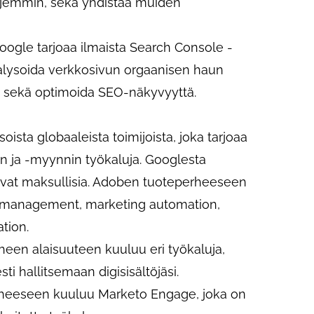
 laajemmin, sekä yhdistää muiden
oogle tarjoaa ilmaista Search Console -
nalysoida verkkosivun orgaanisen haun
a, sekä optimoida SEO-näkyvyyttä.
ista globaaleista toimijoista, joka tarjoaa
in ja -myynnin työkaluja. Googlesta
ovat maksullisia. Adoben tuoteperheeseen
t management, marketing automation,
tion.
en alaisuuteen kuuluu eri työkaluja,
i hallitsemaan digisisältöjäsi.
rheeseen kuuluu Marketo Engage, joka on