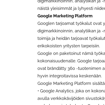
digimarkkinoinnin, analytiikan ja 
näistä yleisimmät ja lyhyesti niide
Google Marketing Platform
Googlen tarjoamat työkalut ovat 
digimarkkinoinnin, analytiikan ja 
toimija ja heidän tarjoavat työkalu
erikokoisten yritysten tarpeisiin.
Google on paketoinut nämä työka
kokonaisuudenalle. Google tarjoaa 
ovat brändätty 360 -tuotenimen al
hyvin integroitavissa keskenään.
Google Marketing Platform sisältää
• Google Analytics, joka on kokon
avulla verkkokävijöiden sivustok