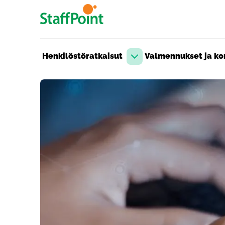
Hyppää pääsisältöön
Henkilöstöratkaisut
Valmennukset ja kon
Avaa pudotusvalikko