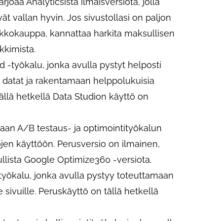
joaa Analyticsista ilmaisversiota, jolla
 vallan hyvin. Jos sivustollasi on paljon
erkkokauppa, kannattaa harkita maksullisen
kkimista.
 -työkalu, jonka avulla pystyt helposti
 datat ja rakentamaan helppolukuisia
Tällä hetkellä Data Studion käyttö on
aan A/B testaus- ja optimointityökalun
jen käyttöön. Perusversio on ilmainen,
lista Google Optimize360 -versiota.
työkalu, jonka avulla pystyy toteuttamaan
 sivuille. Peruskäyttö on tällä hetkellä