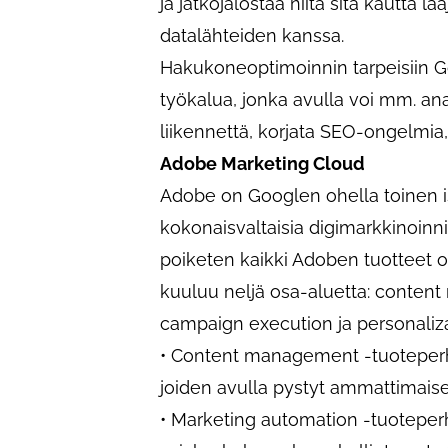
ja jatkojalostaa niitä sitä kautta
datalähteiden kanssa.
Hakukoneoptimoinnin tarpeisiin G
työkalua, jonka avulla voi mm. a
liikennettä, korjata SEO-ongelmi
Adobe Marketing Cloud
Adobe on Googlen ohella toinen iso
kokonaisvaltaisia digimarkkinoinn
poiketen kaikki Adoben tuotteet 
kuuluu neljä osa-aluetta: conten
campaign execution ja personaliza
• Content management -tuoteperhe
joiden avulla pystyt ammattimaisest
• Marketing automation -tuotepe