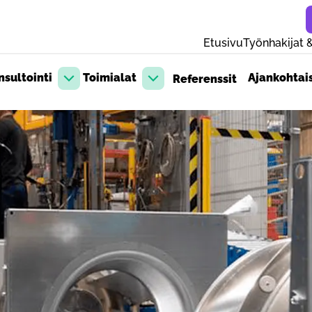
Etusivu
Työnhakijat &
sultointi
Toimialat
Ajankohtai
Referenssit
Avaa pudotusvalikko
Avaa pudotusvalikko