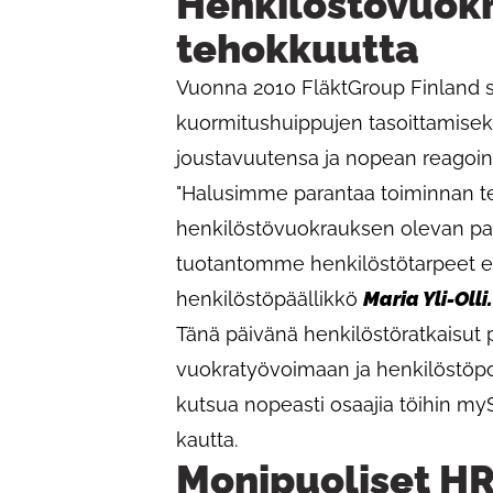
Henkilöstövuokr
tehokkuutta
Vuonna 2010 FläktGroup Finland s
kuormitushuippujen tasoittamiseksi
joustavuutensa ja nopean reagoin
"Halusimme parantaa toiminnan t
henkilöstövuokrauksen olevan para
tuotantomme henkilöstötarpeet erin
henkilöstöpäällikkö
Maria Yli-Olli.
Tänä päivänä henkilöstöratkaisut 
vuokratyövoimaan ja henkilöstöpoo
kutsua nopeasti osaajia töihin myS
kautta.
Monipuoliset HR