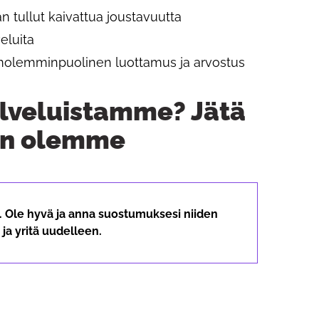
n tullut kaivattua joustavuutta
eluita
 molemminpuolinen luottamus ja arvostus
alveluistamme? Jätä
iin olemme
ä. Ole hyvä ja anna suostumuksesi niiden
ja yritä uudelleen.