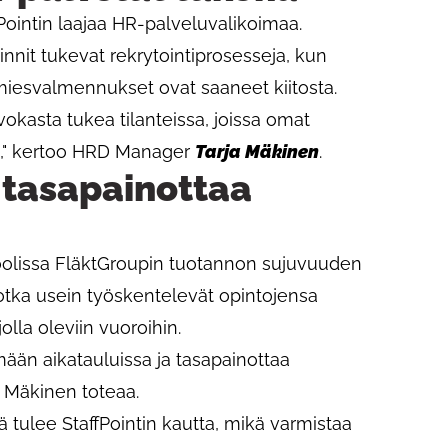
ointin laajaa HR-palveluvalikoimaa.
innit tukevat rekrytointiprosesseja, kun
miesvalmennukset ovat saaneet kiitosta.
okasta tukea tilanteissa, joissa omat
et," kertoo HRD Manager
Tarja Mäkinen
.
 tasapainottaa
oolissa FläktGroupin tuotannon sujuvuuden
jotka usein työskentelevät opintojensa
olla oleviin vuoroihin.
ään aikatauluissa ja tasapainottaa
" Mäkinen toteaa.
 tulee StaffPointin kautta, mikä varmistaa