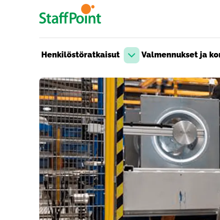
Hyppää pääsisältöön
Henkilöstöratkaisut
Valmennukset ja kon
Avaa pudotusvalikko