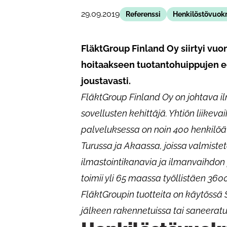
29.09.2019
Referenssi
Henkilöstövuok
FläktGroup Finland Oy siirtyi v
hoitaakseen tuotantohuippujen e
joustavasti.
FläktGroup Finland Oy on johtava il
sovellusten kehittäjä. Yhtiön liikeva
palveluksessa on noin 400 henkilöä 
Turussa ja Akaassa, joissa valmis
ilmastointikanavia ja ilmanvaihdon 
toimii yli 65 maassa työllistäen 360
FläktGroupin tuotteita on käytössä S
jälkeen rakennetuissa tai saneeratu