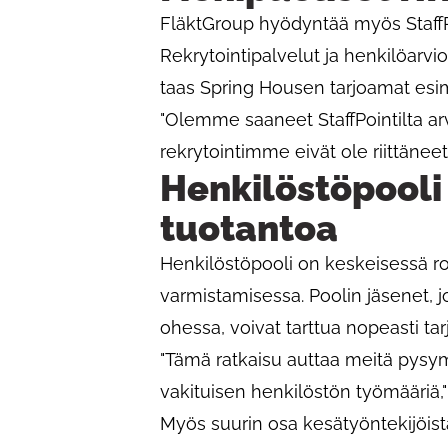
FläktGroup hyödyntää myös StaffP
Rekrytointipalvelut ja henkilöarvio
taas Spring Housen tarjoamat esi
"Olemme saaneet StaffPointilta arv
rekrytointimme eivät ole riittäne
Henkilöstöpooli
tuotantoa
Henkilöstöpooli on keskeisessä r
varmistamisessa. Poolin jäsenet, 
ohessa, voivat tarttua nopeasti tarj
"Tämä ratkaisu auttaa meitä pysym
vakituisen henkilöstön työmääriä,
Myös suurin osa kesätyöntekijöistä