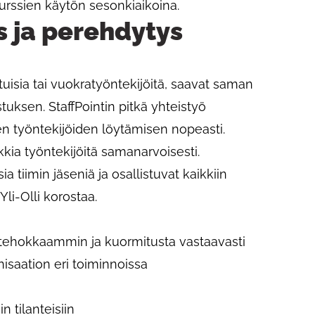
urssien käytön sesonkiaikoina.
 ja perehdytys
ituisia tai vuokratyöntekijöitä, saavat saman
uksen. StaffPointin pitkä yhteistyö
n työntekijöiden löytämisen nopeasti.
ia työntekijöitä samanarvoisesti.
a tiimin jäseniä ja osallistuvat kaikkiin
 Yli-Olli korostaa.
 tehokkaammin ja kuormitusta vastaavasti
saation eri toiminnoissa
 tilanteisiin