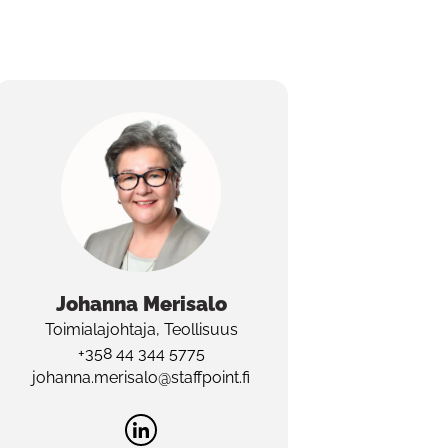
Johanna
Merisalo
Toimialajohtaja, Teollisuus
+358 44 344 5775
johanna.merisalo@staffpoint.fi