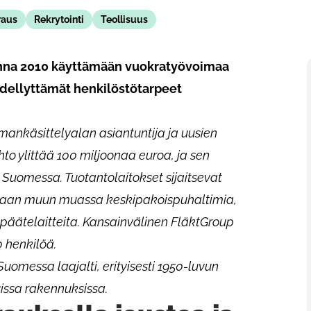
raus
Rekrytointi
Teollisuus
uonna 2010 käyttämään vuokratyövoimaa
dellyttämät henkilöstötarpeet
mankäsittelyalan asiantuntija ja uusien
ihto ylittää 100 miljoonaa euroa, ja sen
Suomessa. Tuotantolaitokset sijaitsevat
tetaan muun muassa keskipakoispuhaltimia,
päätelaitteita. Kansainvälinen FläktGroup
0 henkilöä.
uomessa laajalti, erityisesti 1950-luvun
issa rakennuksissa.