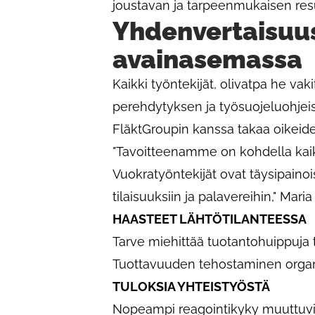
joustavan ja tarpeenmukaisen res
Yhdenvertaisuus
avainasemassa
Kaikki työntekijät, olivatpa he vak
perehdytyksen ja työsuojeluohjeist
FläktGroupin kanssa takaa oikeide
"Tavoitteenamme on kohdella kaikk
Vuokratyöntekijät ovat täysipainoisi
tilaisuuksiin ja palavereihin," Maria
HAASTEET LÄHTÖTILANTEESSA
Tarve miehittää tuotantohuippuja
Tuottavuuden tehostaminen organi
TULOKSIA YHTEISTYÖSTÄ
Nopeampi reagointikyky muuttuviin