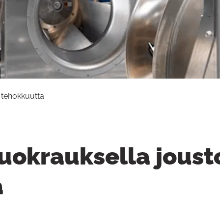
 tehokkuutta
uokrauksella joust
a