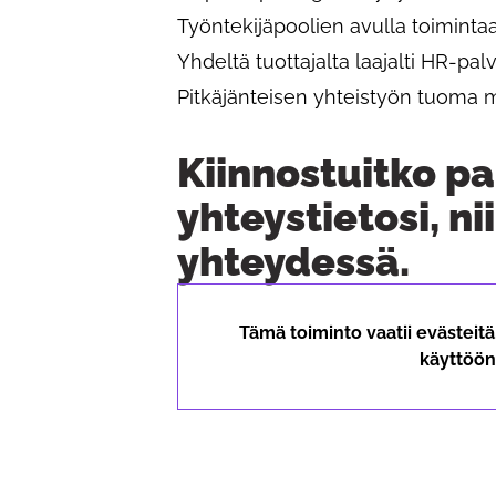
Työntekijäpoolien avulla toimintaa
Yhdeltä tuottajalta laajalti HR-palv
Pitkäjänteisen yhteistyön tuoma
Kiinnostuitko p
yhteystietosi, n
yhteydessä.
Tämä toiminto vaatii evästeit
käyttöön 