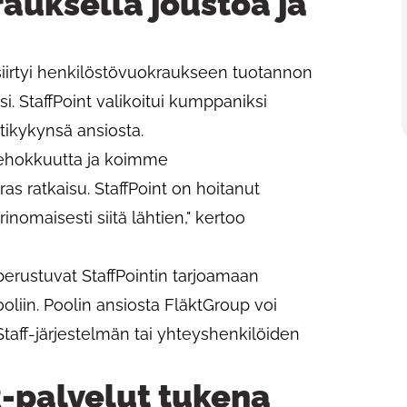
auksella joustoa ja
iirtyi henkilöstövuokraukseen tuotannon
. StaffPoint valikoitui kumppaniksi
tikykynsä ansiosta.
ehokkuutta ja koimme
s ratkaisu. StaffPoint on hoitanut
omaisesti siitä lähtien," kertoo
perustuvat StaffPointin tarjoamaan
liin. Poolin ansiosta FläktGroup voi
taff-järjestelmän tai yhteyshenkilöiden
-palvelut tukena