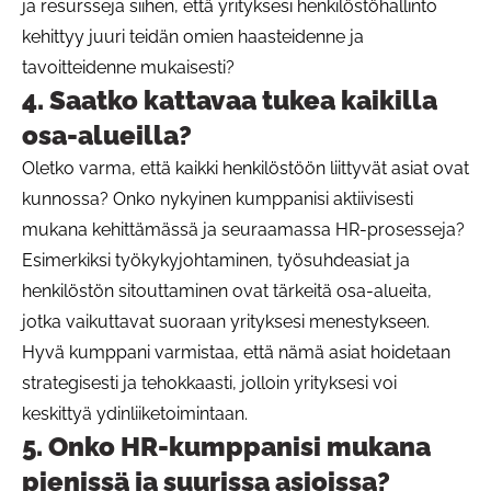
ja resursseja siihen, että yrityksesi henkilöstöhallinto
kehittyy juuri teidän omien haasteidenne ja
tavoitteidenne mukaisesti?
4. Saatko kattavaa tukea kaikilla
osa-alueilla?
Oletko varma, että kaikki henkilöstöön liittyvät asiat ovat
kunnossa? Onko nykyinen kumppanisi aktiivisesti
mukana kehittämässä ja seuraamassa HR-prosesseja?
Esimerkiksi työkykyjohtaminen, työsuhdeasiat ja
henkilöstön sitouttaminen ovat tärkeitä osa-alueita,
jotka vaikuttavat suoraan yrityksesi menestykseen.
Hyvä kumppani varmistaa, että nämä asiat hoidetaan
strategisesti ja tehokkaasti, jolloin yrityksesi voi
keskittyä ydinliiketoimintaan.
5. Onko HR-kumppanisi mukana
pienissä ja suurissa asioissa?