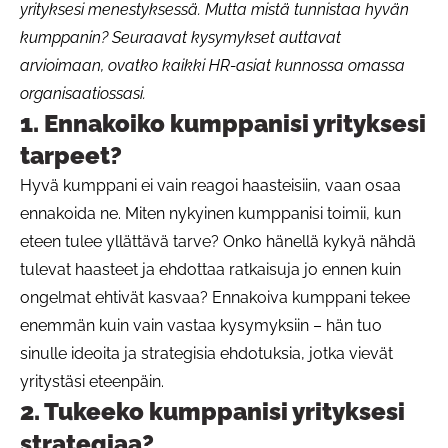
yrityksesi menestyksessä. Mutta mistä tunnistaa hyvän
kumppanin? Seuraavat kysymykset auttavat
arvioimaan, ovatko kaikki HR-asiat kunnossa omassa
organisaatiossasi.
1. Ennakoiko kumppanisi yrityksesi
tarpeet?
Hyvä kumppani ei vain reagoi haasteisiin, vaan osaa
ennakoida ne. Miten nykyinen kumppanisi toimii, kun
eteen tulee yllättävä tarve? Onko hänellä kykyä nähdä
tulevat haasteet ja ehdottaa ratkaisuja jo ennen kuin
ongelmat ehtivät kasvaa? Ennakoiva kumppani tekee
enemmän kuin vain vastaa kysymyksiin – hän tuo
sinulle ideoita ja strategisia ehdotuksia, jotka vievät
yritystäsi eteenpäin.
2. Tukeeko kumppanisi yrityksesi
strategiaa?