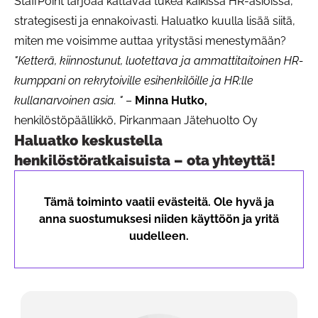
StaffPoint tarjoaa kattavaa tukea kaikissa HR-asioissa,
strategisesti ja ennakoivasti. Haluatko kuulla lisää siitä,
miten me voisimme auttaa yritystäsi menestymään?
"Ketterä, kiinnostunut, luotettava ja ammattitaitoinen HR-
kumppani on rekrytoiville esihenkilöille ja HR:lle
kullanarvoinen asia. "
–
Minna Hutko,
henkilöstöpäällikkö, Pirkanmaan Jätehuolto Oy
Haluatko keskustella
henkilöstöratkaisuista – ota yhteyttä!
Tämä toiminto vaatii evästeitä. Ole hyvä ja
anna suostumuksesi niiden käyttöön ja yritä
uudelleen.