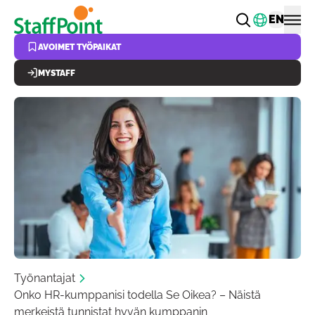
Hyppää pääsisältöön
Vaihda k
EN
AVOIMET TYÖPAIKAT
MYSTAFF
Työnantajat
Onko HR-kumppanisi todella Se Oikea? – Näistä
merkeistä tunnistat hyvän kumppanin