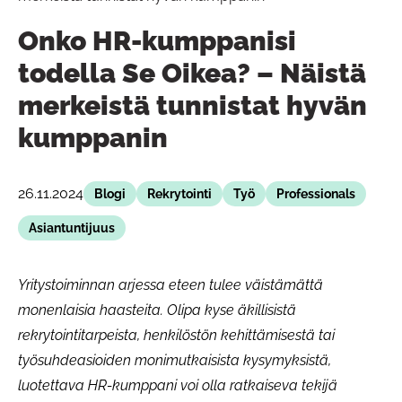
Onko HR-kumppanisi
todella Se Oikea? – Näistä
merkeistä tunnistat hyvän
kumppanin
26.11.2024
Blogi
Rekrytointi
Työ
Professionals
Asiantuntijuus
Yritystoiminnan arjessa eteen tulee väistämättä
monenlaisia haasteita. Olipa kyse äkillisistä
rekrytointitarpeista, henkilöstön kehittämisestä tai
työsuhdeasioiden monimutkaisista kysymyksistä,
luotettava HR-kumppani voi olla ratkaiseva tekijä