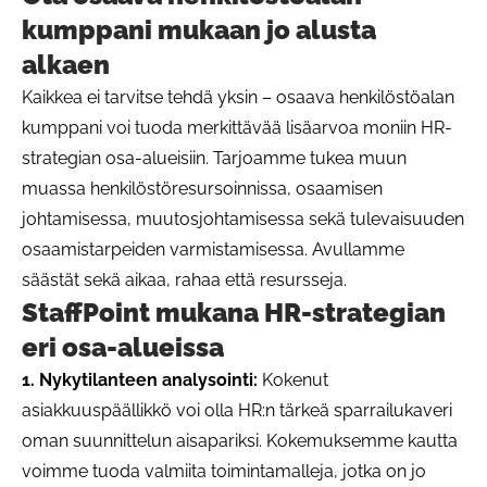
kumppani mukaan jo alusta
alkaen
Kaikkea ei tarvitse tehdä yksin – osaava henkilöstöalan
kumppani voi tuoda merkittävää lisäarvoa moniin HR-
strategian osa-alueisiin. Tarjoamme tukea muun
muassa henkilöstöresursoinnissa, osaamisen
johtamisessa, muutosjohtamisessa sekä tulevaisuuden
osaamistarpeiden varmistamisessa. Avullamme
säästät sekä aikaa, rahaa että resursseja.
StaffPoint mukana HR-strategian
eri osa-alueissa
1. Nykytilanteen analysointi:
Kokenut
asiakkuuspäällikkö voi olla HR:n tärkeä sparrailukaveri
oman suunnittelun aisapariksi. Kokemuksemme kautta
voimme tuoda valmiita toimintamalleja, jotka on jo