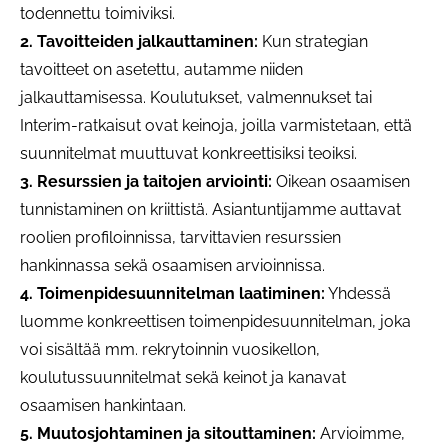
todennettu toimiviksi.
2. Tavoitteiden jalkauttaminen:
Kun strategian
tavoitteet on asetettu, autamme niiden
jalkauttamisessa. Koulutukset, valmennukset tai
Interim-ratkaisut ovat keinoja, joilla varmistetaan, että
suunnitelmat muuttuvat konkreettisiksi teoiksi.
3. Resurssien ja taitojen arviointi:
Oikean osaamisen
tunnistaminen on kriittistä. Asiantuntijamme auttavat
roolien profiloinnissa, tarvittavien resurssien
hankinnassa sekä osaamisen arvioinnissa.
4. Toimenpidesuunnitelman laatiminen:
Yhdessä
luomme konkreettisen toimenpidesuunnitelman, joka
voi sisältää mm. rekrytoinnin vuosikellon,
koulutussuunnitelmat sekä keinot ja kanavat
osaamisen hankintaan.
5. Muutosjohtaminen ja sitouttaminen:
Arvioimme,