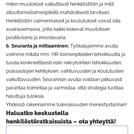
miten muutokset vaikuttavat henkilöstöön ja mitä
sitouttamistoimenpiteitä mahdollisesti tarvitaan.
Henkilöstön valmennukset ja koulutukset voivat olla
avainasemassa, jotta kaikki kokevat muutoksen
positiivisena ja innostavana.
6. Seuranta ja mittaaminen:
Työkalujemme avulla
voimme mitata mm. HR-toimenpiteiden tehokkuutta ja
tuoda konkreettisesti esiin rekrytointien tehokkuuden,
poissaolojen kehityksen, vaihtuvuuden ja koulutusten
vaikuttavuuden. Seurannan avulla voidaan jatkuvasti
parantaa toimintaa ja varmistaa, että strategia tuottaa
haluttuja tuloksia.
Yhdessä rakennamme tulevaisuuden menestystarinan!
Haluatko keskustella
henkilöstöratkaisuista – ota yhteyttä!