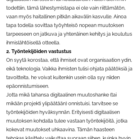
todettiin, tämä lähestymistapa ei ole vain riittämätön,
vaan myös haitallinen pitkän aikavälin kasvulle. Ainoa
tapa todella sovittaa työyhteisö nopean muutoksen
tarpeeseen on jatkuva ja yhtenäinen kehitys ja koulutus
ihmislähtöisellä otteella.
2. Työntekijöiden vastustus
On syytä korostaa, että ihmiset ovat organisaation ydin,
eikä teknologia. Vaikka ihmisten tulisi ohjata päätöksiä ja
tavoitteita, he voivat kuitenkin usein olla syy niiden
epäonnistumiseen.
Jotta mikä tahansa digitaalinen muutoshanke (tai
mikään projekti ylipäätään) onnistuisi, tarvitsee se
työntekijöiden hyväksynnän. Erityisesti digitaalisen
muutoksen kohdalla tulee vastaan työntekijöitä, jotka
kokevat muutokset uhkaavina. Tämän haasteen
tehokas käsittely vaikuttaa suoraan siihen, kuinka hyvin