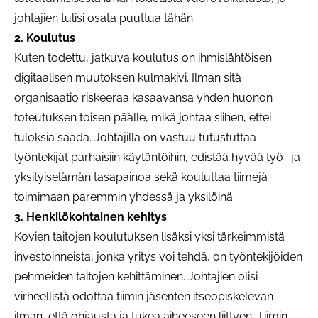
johtajien tulisi osata puuttua tähän.
2. Koulutus
Kuten todettu, jatkuva koulutus on ihmislähtöisen
digitaalisen muutoksen kulmakivi. Ilman sitä
organisaatio riskeeraa kasaavansa yhden huonon
toteutuksen toisen päälle, mikä johtaa siihen, ettei
tuloksia saada. Johtajilla on vastuu tutustuttaa
työntekijät parhaisiin käytäntöihin, edistää hyvää työ- ja
yksityiselämän tasapainoa sekä kouluttaa tiimejä
toimimaan paremmin yhdessä ja yksilöinä.
3. Henkilökohtainen kehitys
Kovien taitojen koulutuksen lisäksi yksi tärkeimmistä
investoinneista, jonka yritys voi tehdä, on työntekijöiden
pehmeiden taitojen kehittäminen. Johtajien olisi
virheellistä odottaa tiimin jäsenten itseopiskelevan
ilman, että ohjausta ja tukea aiheeseen liittyen. Tiimin