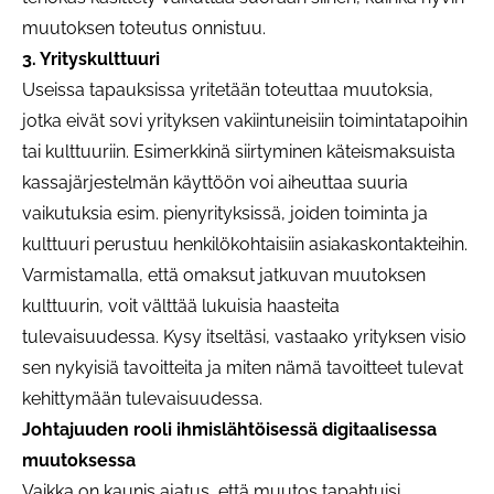
muutoksen toteutus onnistuu.
3. Yrityskulttuuri
Useissa tapauksissa yritetään toteuttaa muutoksia,
jotka eivät sovi yrityksen vakiintuneisiin toimintatapoihin
tai kulttuuriin. Esimerkkinä siirtyminen käteismaksuista
kassajärjestelmän käyttöön voi aiheuttaa suuria
vaikutuksia esim. pienyrityksissä, joiden toiminta ja
kulttuuri perustuu henkilökohtaisiin asiakaskontakteihin.
Varmistamalla, että omaksut jatkuvan muutoksen
kulttuurin, voit välttää lukuisia haasteita
tulevaisuudessa. Kysy itseltäsi, vastaako yrityksen visio
sen nykyisiä tavoitteita ja miten nämä tavoitteet tulevat
kehittymään tulevaisuudessa.
Johtajuuden rooli ihmislähtöisessä digitaalisessa
muutoksessa
Vaikka on kaunis ajatus, että muutos tapahtuisi