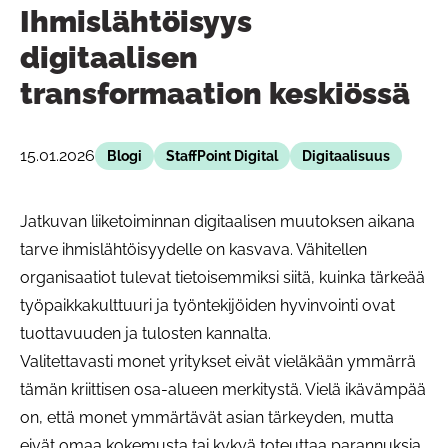
Ihmislähtöisyys
digitaalisen
transformaation keskiössä
15.01.2026
Blogi
StaffPoint Digital
Digitaalisuus
Jatkuvan liiketoiminnan digitaalisen muutoksen aikana
tarve ihmislähtöisyydelle on kasvava. Vähitellen
organisaatiot tulevat tietoisemmiksi siitä, kuinka tärkeää
työpaikkakulttuuri ja työntekijöiden hyvinvointi ovat
tuottavuuden ja tulosten kannalta.
Valitettavasti monet yritykset eivät vieläkään ymmärrä
tämän kriittisen osa-alueen merkitystä. Vielä ikävämpää
on, että monet ymmärtävät asian tärkeyden, mutta
eivät omaa kokemusta tai kykyä toteuttaa parannuksia