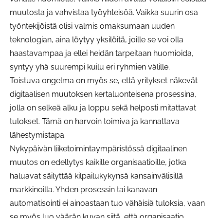
muutosta ja vahvistaa työyhteisöä. Vaikka suurin osa
työntekijöistä olisi valmis omaksumaan uuden
teknologian, aina löytyy yksilöitä, joille se voi olla
haastavampaa ja ellei heidän tarpeitaan huomioida,
syntyy yhä suurempi kuilu eri ryhmien välille.
Toistuva ongelma on myös se, että yritykset näkevät
digitaalisen muutoksen kertaluonteisena prosessina,
jolla on selkeä alku ja loppu sekä helposti mitattavat
tulokset. Tämä on harvoin toimiva ja kannattava
lähestymistapa.
Nykypäivän liiketoimintaympäristössä digitaalinen
muutos on edellytys kaikille organisaatioille, jotka
haluavat säilyttää kilpailukykynsä kansainvälisillä
markkinoilla. Yhden prosessin tai kanavan
automatisointi ei ainoastaan tuo vähäisiä tuloksia, vaan
se myös luo väärän kuvan siitä, että organisaatio