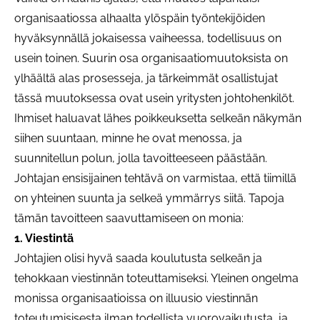
organisaatiossa alhaalta ylöspäin työntekijöiden
hyväksynnällä jokaisessa vaiheessa, todellisuus on
usein toinen. Suurin osa organisaatiomuutoksista on
ylhäältä alas prosesseja, ja tärkeimmät osallistujat
tässä muutoksessa ovat usein yritysten johtohenkilöt.
Ihmiset haluavat lähes poikkeuksetta selkeän näkymän
siihen suuntaan, minne he ovat menossa, ja
suunnitellun polun, jolla tavoitteeseen päästään.
Johtajan ensisijainen tehtävä on varmistaa, että tiimillä
on yhteinen suunta ja selkeä ymmärrys siitä. Tapoja
tämän tavoitteen saavuttamiseen on monia:
1. Viestintä
Johtajien olisi hyvä saada koulutusta selkeän ja
tehokkaan viestinnän toteuttamiseksi. Yleinen ongelma
monissa organisaatioissa on illuusio viestinnän
toteutumisisesta ilman todellista vuorovaikutusta, ja