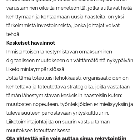
varustaminen oikeilla menetelmillä, jotka auttavat heitä
kehittymään ja kohtaamaan uusia haasteita, on yksi
tärkeimmistä investoinneista, jonka johtajat voivat
tehdä.
Keskeiset havainnot
Ihmislähtöisen lähestymistavan omaksuminen
digitaaliseen muutokseen on välttämätöntä nykypäivän
liiketoimintaympäristössä.
Jotta tämä toteutuisi tehokkaasti, organisaatioiden on
kehitettävä ja toteutettava strategioita, joilla vastataan
tämän lähestymistavan keskeisiin haasteisiin kuten:
muutosten nopeuteen, työntekijöiden erimielisyyksiin ja
tulevaisuuteen panostavaan yrityskulttuuriin.
Liiketoimintajohtajilla on suurin vastuu tämän
muutoksen toteuttamisessa.
Ota yhteyttä niin voin auttaa sinua rekrytointiin