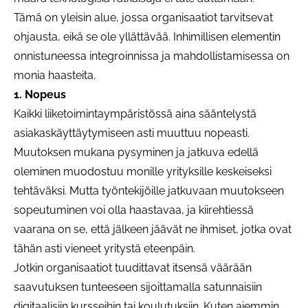
Tämä on yleisin alue, jossa organisaatiot tarvitsevat
ohjausta, eikä se ole yllättävää. Inhimillisen elementin
onnistuneessa integroinnissa ja mahdollistamisessa on
monia haasteita.
1. Nopeus
Kaikki liiketoimintaympäristössä aina sääntelystä
asiakaskäyttäytymiseen asti muuttuu nopeasti.
Muutoksen mukana pysyminen ja jatkuva edellä
oleminen muodostuu monille yrityksille keskeiseksi
tehtäväksi. Mutta työntekijöille jatkuvaan muutokseen
sopeutuminen voi olla haastavaa, ja kiirehtiessä
vaarana on se, että jälkeen jäävät ne ihmiset, jotka ovat
tähän asti vieneet yritystä eteenpäin.
Jotkin organisaatiot tuudittavat itsensä väärään
saavutuksen tunteeseen sijoittamalla satunnaisiin
digitaalisiin kursseihin tai koulutuksiin. Kuten aiemmin