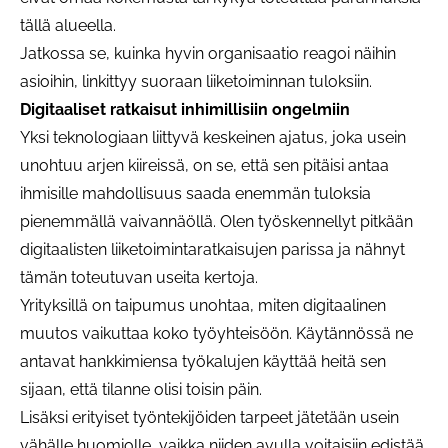
tällä alueella.
Jatkossa se, kuinka hyvin organisaatio reagoi näihin
asioihin, linkittyy suoraan liiketoiminnan tuloksiin.
Digitaaliset ratkaisut inhimillisiin ongelmiin
Yksi teknologiaan liittyvä keskeinen ajatus, joka usein
unohtuu arjen kiireissä, on se, että sen pitäisi antaa
ihmisille mahdollisuus saada enemmän tuloksia
pienemmällä vaivannäöllä. Olen työskennellyt pitkään
digitaalisten liiketoimintaratkaisujen parissa ja nähnyt
tämän toteutuvan useita kertoja.
Yrityksillä on taipumus unohtaa, miten digitaalinen
muutos vaikuttaa koko työyhteisöön. Käytännössä ne
antavat hankkimiensa työkalujen käyttää heitä sen
sijaan, että tilanne olisi toisin päin.
Lisäksi erityiset työntekijöiden tarpeet jätetään usein
vähälle huomiolle, vaikka niiden avulla voitaisiin edistää