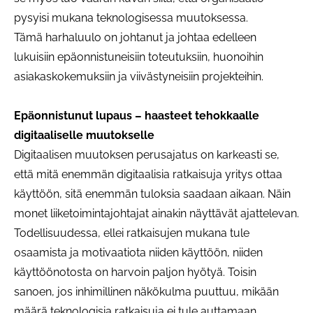
pysyisi mukana teknologisessa muutoksessa.
Tämä harhaluulo on johtanut ja johtaa edelleen
lukuisiin epäonnistuneisiin toteutuksiin, huonoihin
asiakaskokemuksiin ja viivästyneisiin projekteihin.
Epäonnistunut lupaus – haasteet tehokkaalle
digitaaliselle muutokselle
Digitaalisen muutoksen perusajatus on karkeasti se,
että mitä enemmän digitaalisia ratkaisuja yritys ottaa
käyttöön, sitä enemmän tuloksia saadaan aikaan. Näin
monet liiketoimintajohtajat ainakin näyttävät ajattelevan.
Todellisuudessa, ellei ratkaisujen mukana tule
osaamista ja motivaatiota niiden käyttöön, niiden
käyttöönotosta on harvoin paljon hyötyä. Toisin
sanoen, jos inhimillinen näkökulma puuttuu, mikään
määrä teknologisia ratkaisuja ei tule auttamaan.