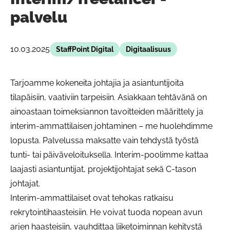
palvelu
10.03.2025
StaffPoint Digital
Digitaalisuus
Tarjoamme kokeneita johtajia ja asiantuntijoita
tilapäisiin, vaativiin tarpeisiin. Asiakkaan tehtävänä on
ainoastaan toimeksiannon tavoitteiden määrittely ja
interim-ammattilaisen johtaminen – me huolehdimme
lopusta. Palvelussa maksatte vain tehdystä työstä
tunti- tai päiväveloituksella. Interim-poolimme kattaa
laajasti asiantuntijat, projektijohtajat sekä C-tason
johtajat.
Interim-ammattilaiset ovat tehokas ratkaisu
rekrytointihaasteisiin. He voivat tuoda nopean avun
arjen haasteisiin, vauhdittaa liiketoiminnan kehitystä