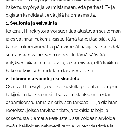
hakemusvyöryä ja varmistamaan, että parhaat IT- ja
digialan kandidaatit eivät jää huomaamatta.
1. Seulonta ja esivalinta
Kokenut IT-rekrytoija voi suorittaa alustavan seulonnan
ja esivalinnan hakemuksista. Tämä tarkoittaa sitä, että
kaikkein ilmeisimmät ja pätevimmät hakijat voivat edetä
seuraavaan vaiheeseen nopeasti. Tämä säästää
yrityksen aikaa ja resursseja, ja varmistaa, että kaikkiin
hakemuksiin suhtaudutaan tasavertaisesti.
2. Tekninen arviointi ja keskustelu
Osaava IT-rekrytoija voi keskustella potentiaalisimpien
hakijoiden kanssa ensin itse varmistaakseen heidän
osaamisensa. Tämä on erityisen tärkeää IT- ja digialan
rooleissa, joissa tarvitaan tiettyjä teknisiä taitoja ja
kokemusta. Samalla keskusteluissa voidaan arvioida
myös hakijoiden pehmeitä taitoja, kuten viestintää ja