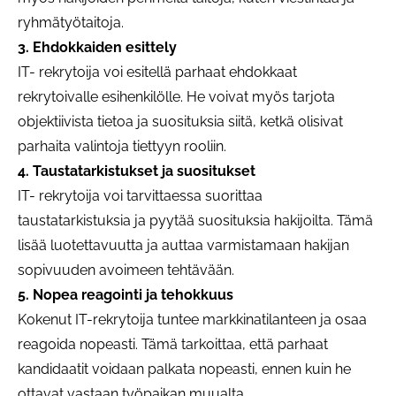
ryhmätyötaitoja.
3. Ehdokkaiden esittely
IT- rekrytoija voi esitellä parhaat ehdokkaat
rekrytoivalle esihenkilölle. He voivat myös tarjota
objektiivista tietoa ja suosituksia siitä, ketkä olisivat
parhaita valintoja tiettyyn rooliin.
4. Taustatarkistukset ja suositukset
IT- rekrytoija voi tarvittaessa suorittaa
taustatarkistuksia ja pyytää suosituksia hakijoilta. Tämä
lisää luotettavuutta ja auttaa varmistamaan hakijan
sopivuuden avoimeen tehtävään.
5. Nopea reagointi ja tehokkuus
Kokenut IT-rekrytoija tuntee markkinatilanteen ja osaa
reagoida nopeasti. Tämä tarkoittaa, että parhaat
kandidaatit voidaan palkata nopeasti, ennen kuin he
ottavat vastaan työpaikan muualta.