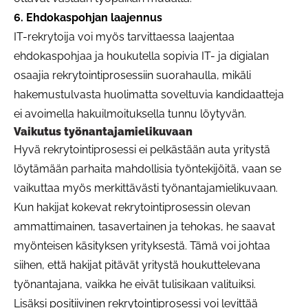
6. Ehdokaspohjan laajennus
IT-rekrytoija voi myös tarvittaessa laajentaa
ehdokaspohjaa ja houkutella sopivia IT- ja digialan
osaajia rekrytointiprosessiin suorahaulla, mikäli
hakemustulvasta huolimatta soveltuvia kandidaatteja
ei avoimella hakuilmoituksella tunnu löytyvän.
Vaikutus työnantajamielikuvaan
Hyvä rekrytointiprosessi ei pelkästään auta yritystä
löytämään parhaita mahdollisia työntekijöitä, vaan se
vaikuttaa myös merkittävästi työnantajamielikuvaan.
Kun hakijat kokevat rekrytointiprosessin olevan
ammattimainen, tasavertainen ja tehokas, he saavat
myönteisen käsityksen yrityksestä. Tämä voi johtaa
siihen, että hakijat pitävät yritystä houkuttelevana
työnantajana, vaikka he eivät tulisikaan valituiksi.
Lisäksi positiivinen rekrytointiprosessi voi levittää