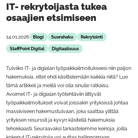
IT- rekrytoijasta tukea
osaajien etsimiseen
14.01.2026
Blogi
Suorahaku
Rekrytointi
StaffPoint Digital
Digitaalisuus
Tulviiko IT- ja digialan työpaikkailmoitukseesi niin paljon
hakemuksia, ettet ehdi käsittelemään kaikkia niitä? Lue
tämä artikkeli ja meillä voi olla sinulle ratkaisu.
Avoimet IT- ja digialan työtehtäviin liittyvät
työpaikkailmoitukset voivat joissakin yrityksissä johtaa
massiiviseen hakemustulvaan, joka saattaa ylittää
yrityksen resurssit ja kyvyn käsitellä hakemuksia
tehokkaasti. Seuraavaksi tarkastelemme keinoja, joilla
kokenut IT-rekrytoija voi auttaa hallinnoimaan