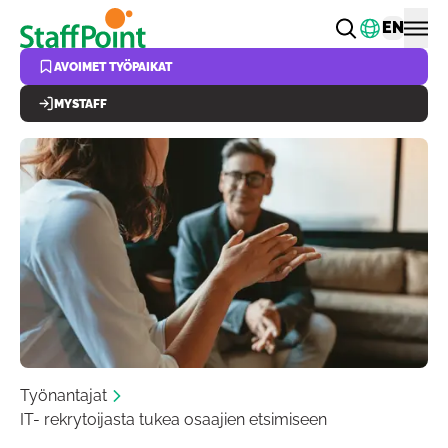
Hyppää pääsisältöön
Vaihda k
EN
AVOIMET TYÖPAIKAT
MYSTAFF
Työnantajat
IT- rekrytoijasta tukea osaajien etsimiseen