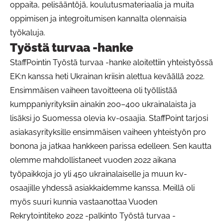
oppaita, pelisääntöjä, koulutusmateriaalia ja muita
oppimisen ja integroitumisen kannalta olennaisia
työkaluja.
Työstä turvaa -hanke
StaffPointin Työstä turvaa -hanke aloitettiin yhteistyössä
EK:n kanssa heti Ukrainan kriisin alettua keväällä 2022.
Ensimmäisen vaiheen tavoitteena oli työllistää
kumppaniyrityksiin ainakin 200–400 ukrainalaista ja
lisäksi jo Suomessa olevia kv-osaajia. StaffPoint tarjosi
asiakasyrityksille ensimmäisen vaiheen yhteistyön pro
bonona ja jatkaa hankkeen parissa edelleen. Sen kautta
olemme mahdollistaneet vuoden 2022 aikana
työpaikkoja jo yli 450 ukrainalaiselle ja muun kv-
osaajille yhdessä asiakkaidemme kanssa. Meillä oli
myös suuri kunnia vastaanottaa Vuoden
Rekrytointiteko 2022 -palkinto Työstä turvaa -