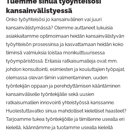
Tuemme sinua työyhteisösi
kansainvälistyessä
Onko työyhteisösi jo kansainvälinen vai juuri
kansainvälistymässä? Olemme auttaneet lukuisia
asiakkaitamme optimoimaan heidän kansainvälistyvän
työyhteisön prosessinsa ja kasvattamaan heidän koko
tiiminsä valmiuksia loistaa monikulttuurisessa
työympäristössä. Erilaisia ratkaisumalleja ovat mm.
johdon konsultointi, esimiesten ja kouluttajien työpajat,
olemassa olevan tiimin valmentaminen, uuden
työntekijän oppaan ja perehdyttämisen kääntäminen
kansainväliselle työntekijälle sekä uusien
ratkaisumallien innovointi yhteistyössä kanssanne.
Huolestuttavatko sinua mahdolliset kielelliset haasteet?
Tarjoamme tukea työntekijöille ja tiimillenne usealla eri
kielellä, käännämme ja tuotamme usealla kielellä