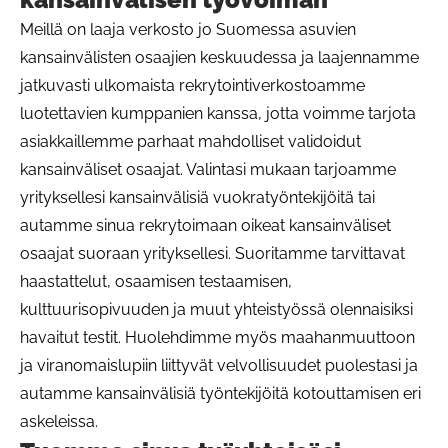
Meillä on laaja verkosto jo Suomessa asuvien
kansainvälisten osaajien keskuudessa ja laajennamme
jatkuvasti ulkomaista rekrytointiverkostoamme
luotettavien kumppanien kanssa, jotta voimme tarjota
asiakkaillemme parhaat mahdolliset validoidut
kansainväliset osaajat. Valintasi mukaan tarjoamme
yrityksellesi kansainvälisiä vuokratyöntekijöitä tai
autamme sinua rekrytoimaan oikeat kansainväliset
osaajat suoraan yrityksellesi. Suoritamme tarvittavat
haastattelut, osaamisen testaamisen,
kulttuurisopivuuden ja muut yhteistyössä olennaisiksi
havaitut testit. Huolehdimme myös maahanmuuttoon
ja viranomaislupiin liittyvät velvollisuudet puolestasi ja
autamme kansainvälisiä työntekijöitä kotouttamisen eri
askeleissa.