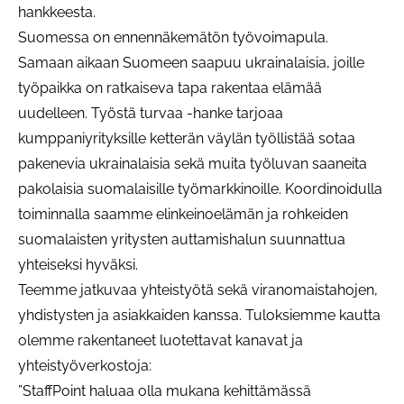
hankkeesta.
Suomessa on ennennäkemätön työvoimapula.
Samaan aikaan Suomeen saapuu ukrainalaisia, joille
työpaikka on ratkaiseva tapa rakentaa elämää
uudelleen. Työstä turvaa -hanke tarjoaa
kumppaniyrityksille ketterän väylän työllistää sotaa
pakenevia ukrainalaisia sekä muita työluvan saaneita
pakolaisia suomalaisille työmarkkinoille. Koordinoidulla
toiminnalla saamme elinkeinoelämän ja rohkeiden
suomalaisten yritysten auttamishalun suunnattua
yhteiseksi hyväksi.
Teemme jatkuvaa yhteistyötä sekä viranomaistahojen,
yhdistysten ja asiakkaiden kanssa. Tuloksiemme kautta
olemme rakentaneet luotettavat kanavat ja
yhteistyöverkostoja:
”StaffPoint haluaa olla mukana kehittämässä