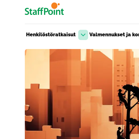
Hyppää pääsisältöön
Henkilöstöratkaisut
Valmennukset ja kon
Avaa pudotusvalikko