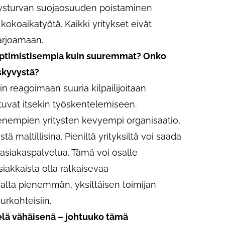
yysturvan suojaosuuden poistaminen
okoaikatyötä. Kaikki yritykset eivät
arjoamaan.
optimistisempia kuin suuremmat? Onko
skyvystä?
n reagoimaan suuria kilpailijoitaan
stuvat itsekin työskentelemiseen.
pienempien yritysten kevyempi organisaatio,
ä maltillisina. Pieniltä yrityksiltä voi saada
asiakaspalvelua. Tämä voi osalle
siakkaista olla ratkaisevaa
alta pienemmän, yksittäisen toimijan
urkohteisiin.
elä vähäisenä – johtuuko tämä