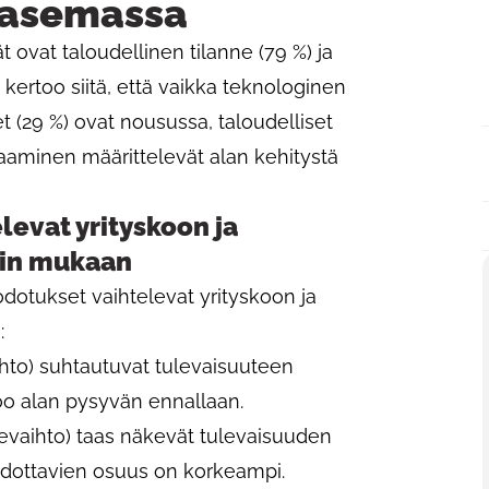
nasemassa
t ovat taloudellinen tilanne (79 %) ja
kertoo siitä, että vaikka teknologinen
t (29 %) ovat nousussa, taloudelliset
saaminen määrittelevät alan kehitystä
levat yrityskoon ja
nin mukaan
odotukset vaihtelevat yrityskoon ja
:
aihto) suhtautuvat tulevaisuuteen
oo alan pysyvän ennallaan.
evaihto) taas näkevät tulevaisuuden
 odottavien osuus on korkeampi.