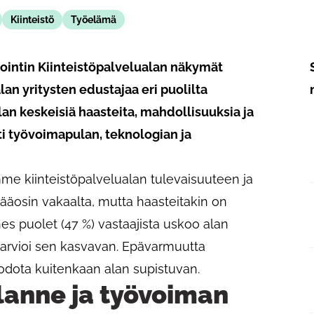
Kiinteistö
Työelämä
Pointin Kiinteistöpalvelualan näkymät
lan yritysten edustajaa eri puolilta
lan keskeisiä haasteita, mahdollisuuksia ja
ti työvoimapulan, teknologian ja
mme kiinteistöpalvelualan tulevaisuuteen ja
pääosin vakaalta, mutta haasteitakin on
es puolet (47 %) vastaajista uskoo alan
 arvioi sen kasvavan. Epävarmuutta
 odota kuitenkaan alan supistuvan.
ilanne ja työvoiman