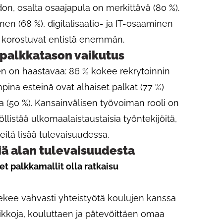
don, osalta osaajapula on merkittävä (80 %).
n (68 %), digitalisaatio- ja IT-osaaminen
%) korostuvat entistä enemmän.
 palkkatason vaikutus
en on haastavaa: 86 % kokee rekrytoinnin
mpina esteinä ovat alhaiset palkat (77 %)
a (50 %). Kansainvälisen työvoiman rooli on
yöllistää ulkomaalaistaustaisia työntekijöitä,
itä lisää tulevaisuudessa.
iä alan tulevaisuudesta
et palkkamallit olla ratkaisu
tekee vahvasti yhteistyötä koulujen kanssa
paikkoja, kouluttaen ja pätevöittäen omaa