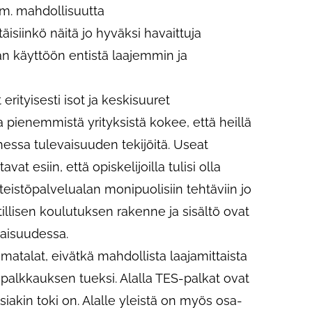
m. mahdollisuutta
isiinkö näitä jo hyväksi havaittuja
n käyttöön entistä laajemmin ja
rityisesti isot ja keskisuuret
a pienemmistä yrityksistä kokee, että heillä
hessa tulevaisuuden tekijöitä. Useat
vat esiin, että opiskelijoilla tulisi olla
eistöpalvelualan monipuolisiin tehtäviin jo
llisen koulutuksen rakenne ja sisältö ovat
vaisuudessa.
 matalat, eivätkä mahdollista laajamittaista
 palkkauksen tueksi. Alalla TES-palkat ovat
iakin toki on. Alalle yleistä on myös osa-