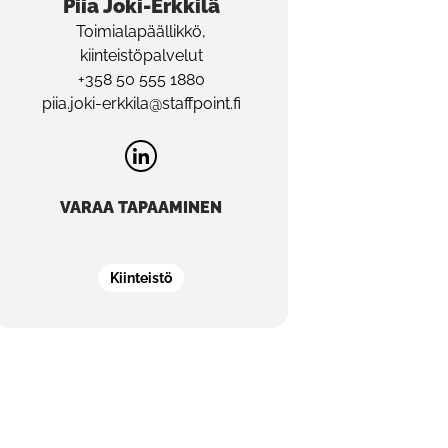
Piia
Joki-Erkkilä
Toimialapäällikkö,
kiinteistöpalvelut
+358 50 555 1880
piia.joki-erkkila@staffpoint.fi
VARAA TAPAAMINEN
Kiinteistö