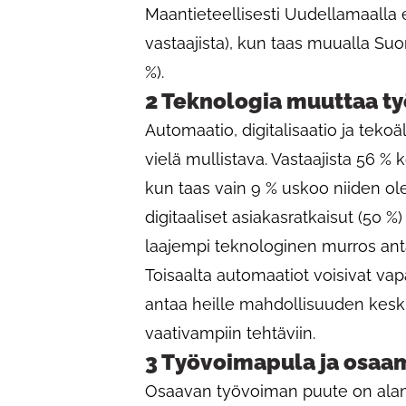
Maantieteellisesti Uudellamaall
vastaajista), kun taas muualla S
%).
2 Teknologia muuttaa työ
Automaatio, digitalisaatio ja teko
vielä mullistava. Vastaajista 56 %
kun taas vain 9 % uskoo niiden olev
digitaaliset asiakasratkaisut (50 %
laajempi teknologinen murros ant
Toisaalta automaatiot voisivat vapa
antaa heille mahdollisuuden kesk
vaativampiin tehtäviin.
3 Työvoimapula ja osaa
Osaavan työvoiman puute on alan 