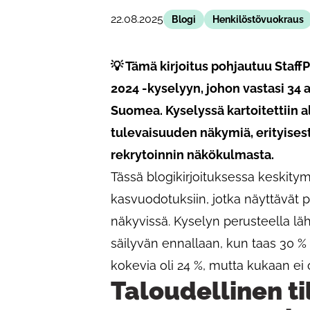
22.08.2025
Blogi
Henkilöstövuokraus
💡 Tämä kirjoitus pohjautuu Staff
2024 -kyselyyn, johon vastasi 34 a
Suomea. Kyselyssä kartoitettiin a
tulevaisuuden näkymiä, erityises
rekrytoinnin näkökulmasta.
Tässä blogikirjoituksessa keskity
kasvuodotuksiin, jotka näyttävät 
näkyvissä. Kyselyn perusteella läh
säilyvän ennallaan, kun taas 30 %
kokevia oli 24 %, mutta kukaan ei
Taloudellinen t