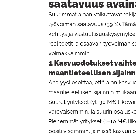
saatavuus avai
Suurimmat alaan vaikuttavat tekijä
työvoiman saatavuus (59 %). Tämä 
kehitys ja vastuullisuuskysymykse
realiteetit ja osaavan työvoiman 
voimakkaimmin.
1 Kasvuodotukset vaihte
maantieteellisen sijain
Analyysi osoittaa, että alan kasvu
maantieteellisen sijainnin mukaan
Suuret yritykset (yli 30 M€ liikev
varovaisemmin, ja suurin osa usk
Pienemmät yritykset (1–10 M€ liik
positiivisemmin, ja niissä kasvua