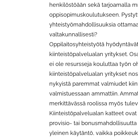
henkilöstöään sekä tarjoamalla m
oppisopimuskoulutukseen. Pystyttä
yhteistyömahdollisuuksia ottamaa
valtakunnallisesti?
Oppilaitosyhteistyötä hyödyntävät e
kiinteistöpalvelualan yritykset. Os
ei ole resursseja kouluttaa työn o
kiinteistöpalvelualan yritykset nosta
nykyistä paremmat valmiudet kiint
valmistuessaan ammattiin. Ammati
merkittävässä roolissa myös tule
Kiinteistöpalvelualan katteet ovat
provisio- tai bonusmahdollisuutta
yleinen käytäntö, vaikka poikkeuks