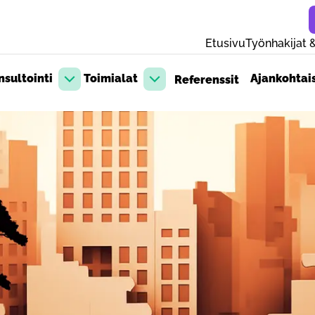
Etusivu
Työnhakijat &
sultointi
Toimialat
Ajankohtai
Referenssit
Avaa pudotusvalikko
Avaa pudotusvalikko