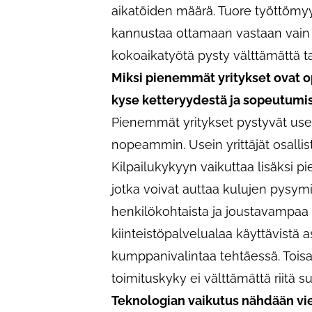
aikatöiden määrä. Tuore työttöm
kannustaa ottamaan vastaan vain k
kokoaikatyötä pysty välttämättä t
Miksi pienemmät yritykset ovat 
kyse ketteryydestä ja sopeutumi
Pienemmät yritykset pystyvät usei
nopeammin. Usein yrittäjät osalli
Kilpailukykyyn vaikuttaa lisäksi 
jotka voivat auttaa kulujen pysymist
henkilökohtaista ja joustavampaa 
kiinteistöpalvelualaa käyttävistä a
kumppanivalintaa tehtäessä. Toisa
toimituskyky ei välttämättä riitä su
Teknologian vaikutus nähdään vi