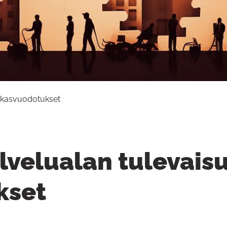
ja kasvuodotukset
lvelualan tulevaisu
kset