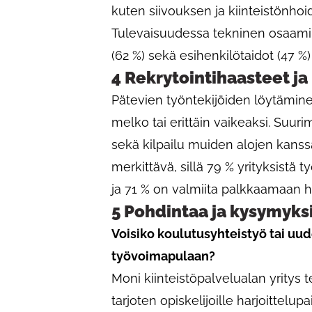
kuten siivouksen ja kiinteistönhoi
Tulevaisuudessa tekninen osaamine
(62 %) sekä esihenkilötaidot (47 
4 Rekrytointihaasteet ja
Pätevien työntekijöiden löytämin
melko tai erittäin vaikeaksi. Suuri
sekä kilpailu muiden alojen kanss
merkittävä, sillä 79 % yrityksistä t
ja 71 % on valmiita palkkaamaan he
5 Pohdintaa ja kysymyks
Voisiko koulutusyhteistyö tai uud
työvoimapulaan?
Moni kiinteistöpalvelualan yritys 
tarjoten opiskelijoille harjoittelu