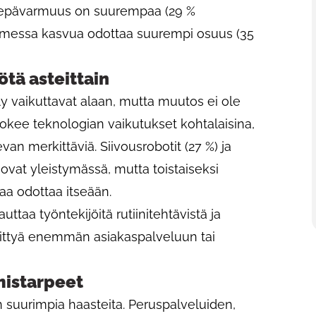
a epävarmuus on suurempaa (29 %
uomessa kasvua odottaa suurempi osuus (35
tä asteittain
äly vaikuttavat alaan, mutta muutos ei ole
 kokee teknologian vaikutukset kohtalaisina,
an merkittäviä. Siivousrobotit (27 %) ja
) ovat yleistymässä, mutta toistaiseksi
aa odottaa itseään.
uttaa työntekijöitä rutiinitehtävistä ja
ittyä enemmän asiakaspalveluun tai
mistarpeet
suurimpia haasteita. Peruspalveluiden,