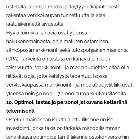
ostetulla ja omilla medioilla täytyy pitkäjänteisesti
rakentaa verkkokaupan tunnettuutta ja ajaa
laatuliikennettä sivustolle.
Hyviä toimivia kanavia ovat yleensä:
hakukonemainonta, ohjelmallinen ostaminen,
sähköpostimarkkinointi sekä tulospohjainen mainonta
(CPA). Tärkeintä on testata eri kanavia ja niiden
toimivuutta. Markkinointi- ja mediabudjettien pitää olla
riittävät isoja, jotta kehitystä tapahtuu. Isossa
verkkokaupassa markkinointi- ja mediabudjetit liikkuvat
yleensä noin 50 000 – 70 000 euron kuukausitasolla.
10. Optimoi, testaa ja personoi jatkuvana ketteränä
tekemisenä
Ostetun mainonnan kautta ajettu liikenne on iso
investointi, jonka takia on tärkeää mahdollisimman
tehokkaasti optimoida tämä liikenne ostokonversioihin.