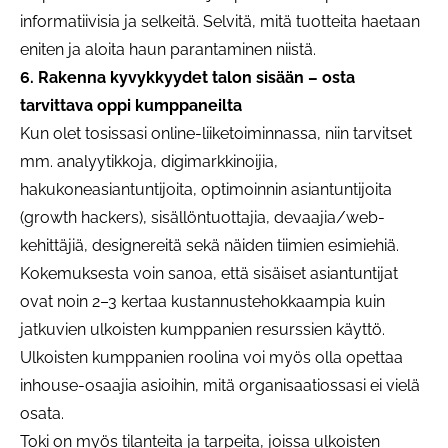
informatiivisia ja selkeitä. Selvitä, mitä tuotteita haetaan
eniten ja aloita haun parantaminen niistä.
6. Rakenna kyvykkyydet talon sisään – osta
tarvittava oppi kumppaneilta
Kun olet tosissasi online-liiketoiminnassa, niin tarvitset
mm. analyytikkoja, digimarkkinoijia,
hakukoneasiantuntijoita, optimoinnin asiantuntijoita
(growth hackers), sisällöntuottajia, devaajia/web-
kehittäjiä, designereitä sekä näiden tiimien esimiehiä.
Kokemuksesta voin sanoa, että sisäiset asiantuntijat
ovat noin 2–3 kertaa kustannustehokkaampia kuin
jatkuvien ulkoisten kumppanien resurssien käyttö.
Ulkoisten kumppanien roolina voi myös olla opettaa
inhouse-osaajia asioihin, mitä organisaatiossasi ei vielä
osata.
Toki on myös tilanteita ja tarpeita, joissa ulkoisten