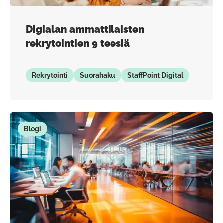
Digialan ammattilaisten
rekrytointien 9 teesiä
Rekrytointi
Suorahaku
StaffPoint Digital
Blogi