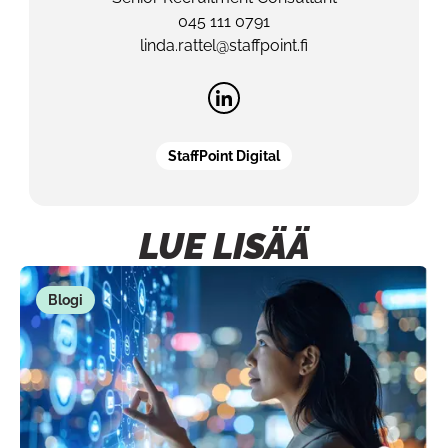
045 111 0791
linda.rattel@staffpoint.fi
StaffPoint Digital
LUE LISÄÄ
Blogi