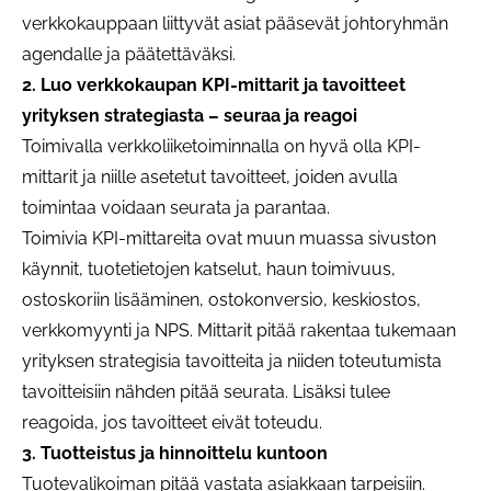
verkkokauppaan liittyvät asiat pääsevät johtoryhmän
agendalle ja päätettäväksi.
2. Luo verkkokaupan KPI-mittarit ja tavoitteet
yrityksen strategiasta – seuraa ja reagoi
Toimivalla verkkoliiketoiminnalla on hyvä olla KPI-
mittarit ja niille asetetut tavoitteet, joiden avulla
toimintaa voidaan seurata ja parantaa.
Toimivia KPI-mittareita ovat muun muassa sivuston
käynnit, tuotetietojen katselut, haun toimivuus,
ostoskoriin lisääminen, ostokonversio, keskiostos,
verkkomyynti ja NPS. Mittarit pitää rakentaa tukemaan
yrityksen strategisia tavoitteita ja niiden toteutumista
tavoitteisiin nähden pitää seurata. Lisäksi tulee
reagoida, jos tavoitteet eivät toteudu.
3. Tuotteistus ja hinnoittelu kuntoon
Tuotevalikoiman pitää vastata asiakkaan tarpeisiin.