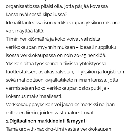
organisaatiossa pitäisi olla, jotta pärjää kovassa
kansainvälisessä kilpailussa?
Ideaalitilanteessa ison verkkokaupan yksikön rakenne
voisi näyttää tältä:
Tiimin henkilömäärä ja koko voivat vaihdella
verkkokaupan myynnin mukaan – ideaali nuppiluku
isossa verkkokaupassa on noin 20-25 henkilöä.
Yksikön pitää työskennellä tiiviissä yhteistyössä
tuotteistuksen, asiakaspalvelun, IT yksikön ja logistiikan
sekä mahdollisen kivijalkaliiketoiminnan kanssa, jotta
varmistetaan koko verkkokaupan ostosputki ja -
kokemus maksimaalisesti.
Verkkokauppayksikön voi jakaa esimerkiksi neljään
erilliseen tiimiin, joiden vastuualueet ovat:
1.Digitaalinen markkinointi & myynti
:
Tämä growth-hacking-tiimi vastaa verkkokaupan