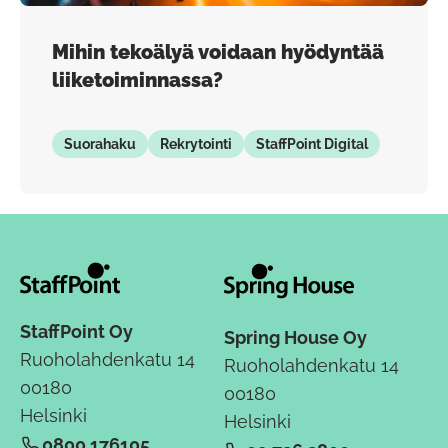
Mihin tekoälyä voidaan hyödyntää
liiketoiminnassa?
Suorahaku
Rekrytointi
StaffPoint Digital
StaffPoint Oy
Spring House Oy
Ruoholahdenkatu 14
Ruoholahdenkatu 14
00180
00180
Helsinki
Helsinki
0800 176105