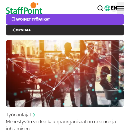
Hyppää pääsisältöön
Vaihda k
EN
AVOIMET TYÖPAIKAT
MYSTAFF
Työnantajat
Menestyvän verkkokauppaorganisaation rakenne ja
johtaminen