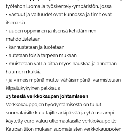
työtehon luomalla työskentely-ympäristön, jossa:
• vastuut ja valtuudet ovat kunnossa ja tiimit ovat
itsenäisiä
• uuden oppiminen ja itsensä kehittäminen
mahdollistetaan
• kannustetaan ja luotetaan
• autetaan toisia tarpeen mukaan
• muistetaan välillä pitää myös hauskaa ja annetaan
huumorin kukkia
• ja viimeisimpänä muttei vähäisimpänä, varmistetaan
kilpailukykyinen palkkaus
13 teesiä verkkokaupan johtamiseen
Verkkokauppojen hyödyntämisestä on tullut
suomalaisille kuluttajille arkipäivää ja yhä useampi
käytetty euro valuu ulkomaalaisille verkkokaupoille.
Kaupan liiton mukaan suomalaisten verkkokauppojen