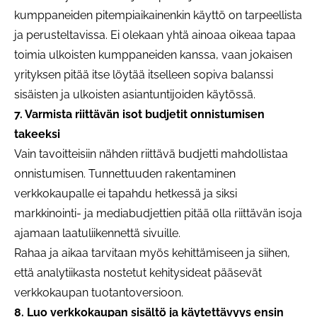
kumppaneiden pitempiaikainenkin käyttö on tarpeellista
ja perusteltavissa. Ei olekaan yhtä ainoaa oikeaa tapaa
toimia ulkoisten kumppaneiden kanssa, vaan jokaisen
yrityksen pitää itse löytää itselleen sopiva balanssi
sisäisten ja ulkoisten asiantuntijoiden käytössä.
7. Varmista riittävän isot budjetit onnistumisen
takeeksi
Vain tavoitteisiin nähden riittävä budjetti mahdollistaa
onnistumisen. Tunnettuuden rakentaminen
verkkokaupalle ei tapahdu hetkessä ja siksi
markkinointi- ja mediabudjettien pitää olla riittävän isoja
ajamaan laatuliikennettä sivuille.
Rahaa ja aikaa tarvitaan myös kehittämiseen ja siihen,
että analytiikasta nostetut kehitysideat pääsevät
verkkokaupan tuotantoversioon.
8. Luo verkkokaupan sisältö ja käytettävyys ensin