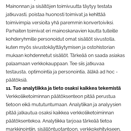
Mainonnan ja sisältöjen toimivuutta täytyy testata
jatkuvasti, poistaa huonosti toimivat ja kehittää
toimivimpia versioita yhä paremmin konvertoiviksi.
Parhaiten toimivat eri mainoskanavien kautta tulleille
kohderyhmille personoidut omat sisällöt sivustolla,
kuten myös sivustokäyttäytymisen ja ostohistorian
mukaan kohdennetut sisällöt. Tärkeää on saada asiakas
palaamaan verkkokauppaan. Tee siis jatkuvaa
testausta, optimointia ja personointia, äläkä ad hoc -
päätöksiä.
11. Tuo analytiikka ja tieto osaksi kaikkea tekemistä
Verkkoliiketoiminnan päätöksenteon pitää perustua
tietoon eikä mututuntumaan. Analytiikan ja analyysien
pitää jalkautua osaksi kaikkea verkkoliiketoiminnan
päätöksentekoa. Analytiikka tarjoaa tärkeää tietoa
markkinointiin, sisällöntuotantoon, verkkokehitykseen,