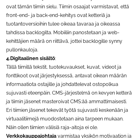
ovat tämän tiimin sielu. Tiimin osaajat varmistavat, että
front-end- ja back-end-kehitys ovat ketteriä ja
tuotantoversioihin tulee oikeaa tavaraa ja oikeassa
tahdissa backlogilta. Mobiiliin panostetaan ja web-
kehittäjien määrä on riittävä, jottei backlogille synny
pullonkauloja.
4.Digitaalinen sisältö
:
Tällä tiimillä tekstit, tuotekuvaukset, kuvat, videot ja
fonttikoot ovat järjestyksessä, antavat oikean määrän
informaatiota ostajille ja johdattelevat ostopolkua
sujuvasti eteenpäin. CMS-järjestelmä on kevyen ketterä
ja tiimin jäsenet masteroivat CMS:ää ammattimaisesti.
Eri tiimien jäsenet tekevät työtä sujuvasti keskenään ja
virtuaalitiimejä muodostetaan aina tarpeen mukaan.
Näin ollen tiimien välisiä raja-aitoja ei ole.
Verkkokauppajohtaja
varmistaa yksikön motivaation ja