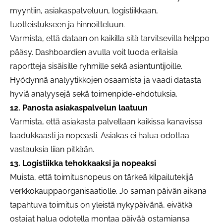
myyntiin, asiakaspalveluun, logistiikkaan,
tuotteistukseen ja hinnoitteluun.
Varmista, että dataan on kaikilla sitä tarvitsevilla helppo
pääsy. Dashboardien avulla voit luoda erilaisia
raportteja sisäisille ryhmille sekä asiantuntijoille.
Hyödynnä analyytikkojen osaamista ja vaadi datasta
hyviä analyysejä sekä toimenpide-ehdotuksia.
12. Panosta asiakaspalvelun laatuun
Varmista, että asiakasta palvellaan kaikissa kanavissa
laadukkaasti ja nopeasti. Asiakas ei halua odottaa
vastauksia liian pitkään.
13. Logistiikka tehokkaaksi ja nopeaksi
Muista, että toimitusnopeus on tärkeä kilpailutekijä
verkkokauppaorganisaatiolle. Jo saman päivän aikana
tapahtuva toimitus on yleistä nykypäivänä, eivätkä
ostajat halua odotella montaa päivää ostamiansa