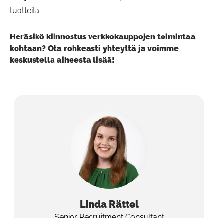
tuotteita.
Heräsikö kiinnostus verkkokauppojen toimintaa
kohtaan? Ota rohkeasti yhteyttä ja voimme
keskustella aiheesta lisää!
Linda
Rättel
Senior Recruitment Consultant