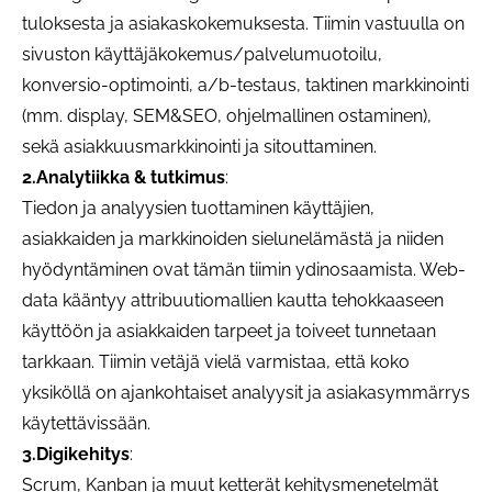
tuloksesta ja asiakaskokemuksesta. Tiimin vastuulla on
sivuston käyttäjäkokemus/palvelumuotoilu,
konversio-optimointi, a/b-testaus, taktinen markkinointi
(mm. display, SEM&SEO, ohjelmallinen ostaminen),
sekä asiakkuusmarkkinointi ja sitouttaminen.
2.Analytiikka & tutkimus
:
Tiedon ja analyysien tuottaminen käyttäjien,
asiakkaiden ja markkinoiden sielunelämästä ja niiden
hyödyntäminen ovat tämän tiimin ydinosaamista. Web-
data kääntyy attribuutiomallien kautta tehokkaaseen
käyttöön ja asiakkaiden tarpeet ja toiveet tunnetaan
tarkkaan. Tiimin vetäjä vielä varmistaa, että koko
yksiköllä on ajankohtaiset analyysit ja asiakasymmärrys
käytettävissään.
3.Digikehitys
:
Scrum, Kanban ja muut ketterät kehitysmenetelmät