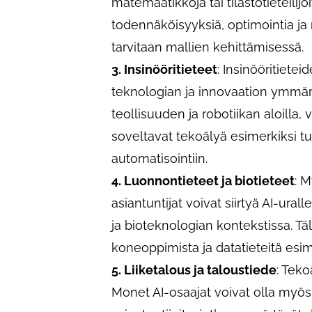
matemaatikkoja tai tilastotieteilijö
todennäköisyyksiä, optimointia ja m
tarvitaan mallien kehittämisessä.
3. Insinööritieteet
: Insinööritiete
teknologian ja innovaation ymmärt
teollisuuden ja robotiikan aloilla, v
soveltavat tekoälyä esimerkiksi tu
automatisointiin.
4. Luonnontieteet ja biotieteet
: 
asiantuntijat voivat siirtyä AI-ura
ja bioteknologian kontekstissa. Tä
koneoppimista ja datatieteitä esi
5. Liiketalous ja taloustiede
: Teko
Monet AI-osaajat voivat olla myös 