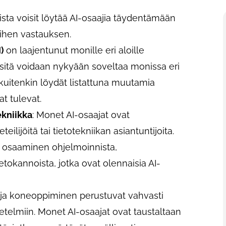
oista voisit löytää AI-osaajia täydentämään
siihen vastauksen.
I)
on laajentunut monille eri aloille
a sitä voidaan nykyään soveltaa monissa eri
 kuitenkin löydät listattuna muutamia
at tulevat.
ekniikka
: Monet AI-osaajat ovat
eilijöitä tai tietotekniikan asiantuntijoita.
a osaaminen ohjelmoinnista,
ietokannoista, jotka ovat olennaisia AI-
I ja koneoppiminen perustuvat vahvasti
netelmiin. Monet AI-osaajat ovat taustaltaan