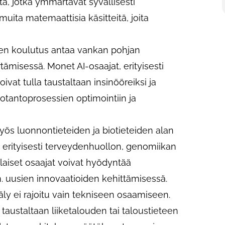
itä, jotka ymmärtävät syvällisesti
uita matemaattisia käsitteitä, joita
iden koulutus antaa vankan pohjan
ämisessä. Monet AI-osaajat, erityisesti
oivat tulla taustaltaan insinööreiksi ja
otantoprosessien optimointiin ja
Myös luonnontieteiden ja biotieteiden alan
lle erityisesti terveydenhuollon, genomiikan
llaiset osaajat voivat hyödyntää
m. uusien innovaatioiden kehittämisessä.
äly ei rajoitu vain tekniseen osaamiseen.
taustaltaan liiketalouden tai taloustieteen