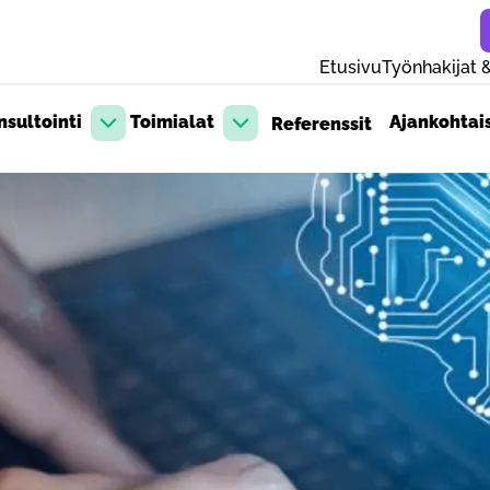
Etusivu
Työnhakijat &
sultointi
Toimialat
Ajankohtai
Referenssit
Avaa pudotusvalikko
Avaa pudotusvalikko