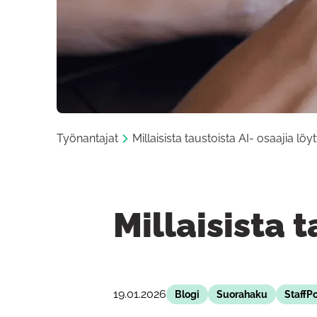
Työnantajat
Millaisista taustoista AI- osaajia löy
Millaisista 
19.01.2026
Blogi
Suorahaku
StaffPo