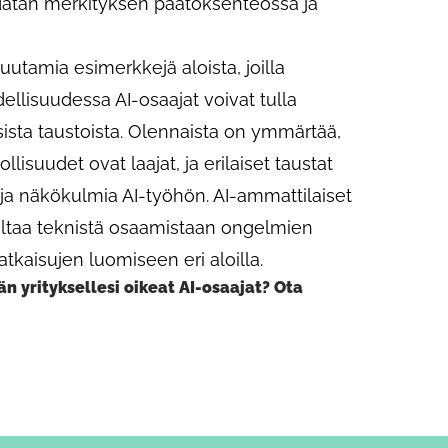
 datan merkityksen päätöksenteossa ja
uutamia esimerkkejä aloista, joilla
llisuudessa AI-osaajat voivat tulla
sista taustoista. Olennaista on ymmärtää,
lisuudet ovat laajat, ja erilaiset taustat
ja näkökulmia AI-työhön. AI-ammattilaiset
ltaa teknistä osaamistaan ongelmien
atkaisujen luomiseen eri aloilla.
n yrityksellesi oikeat AI-osaajat? Ota