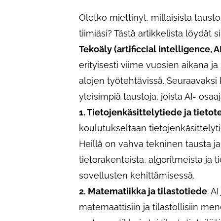
Oletko miettinyt, millaisista taust
tiimiäsi? Tästä artikkelista löydät 
Tekoäly (artificcial intelligence, A
erityisesti viime vuosien aikana j
alojen työtehtävissä. Seuraavaksi
yleisimpiä taustoja, joista AI- osaaj
1. Tietojenkäsittelytiede ja tietot
koulutukseltaan tietojenkäsittelytiet
Heillä on vahva tekninen tausta j
tietorakenteista, algoritmeista ja t
sovellusten kehittämisessä.
2. Matematiikka ja tilastotiede
: A
matemaattisiin ja tilastollisiin me