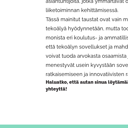
asiantuntijoita, jotka ymmärtävät
liiketoiminnan kehittämisessä.
Tässä mainitut taustat ovat vain m
tekoälyä hyödynnetään, mutta tode
monista eri koulutus- ja ammatilli
että tekoälyn sovellukset ja mahdol
voivat tuoda arvokasta osaamista 
menestyvät usein kyvystään sove
ratkaisemiseen ja innovatiivisten r
Haluatko, että autan sinua löytämää
yhteyttä!