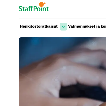
Hyppää pääsisältöön
Henkilöstöratkaisut
Valmennukset ja kon
Avaa pudotusvalikko