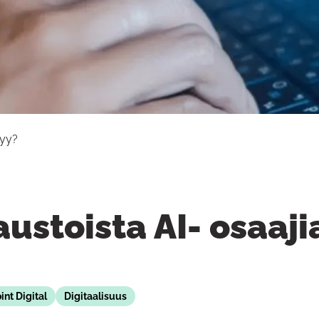
tyy?
taustoista AI- osaaji
int Digital
Digitaalisuus