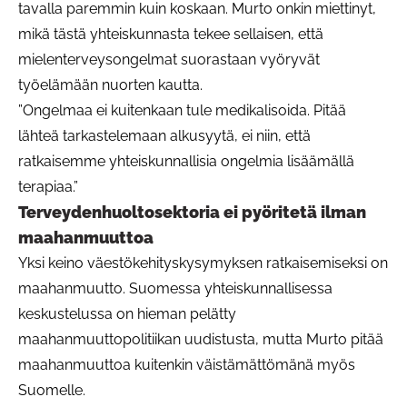
tavalla paremmin kuin koskaan. Murto onkin miettinyt,
mikä tästä yhteiskunnasta tekee sellaisen, että
mielenterveysongelmat suorastaan vyöryvät
työelämään nuorten kautta.
”Ongelmaa ei kuitenkaan tule medikalisoida. Pitää
lähteä tarkastelemaan alkusyytä, ei niin, että
ratkaisemme yhteiskunnallisia ongelmia lisäämällä
terapiaa.”
Terveydenhuoltosektoria ei pyöritetä ilman
maahanmuuttoa
Yksi keino väestökehityskysymyksen ratkaisemiseksi on
maahanmuutto. Suomessa yhteiskunnallisessa
keskustelussa on hieman pelätty
maahanmuuttopolitiikan uudistusta, mutta Murto pitää
maahanmuuttoa kuitenkin väistämättömänä myös
Suomelle.