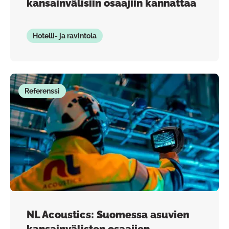
kansainvälisiin osaajiin kannattaa
Hotelli- ja ravintola
Referenssi
NL Acoustics: Suomessa asuvien
kansainvälisten osaajien