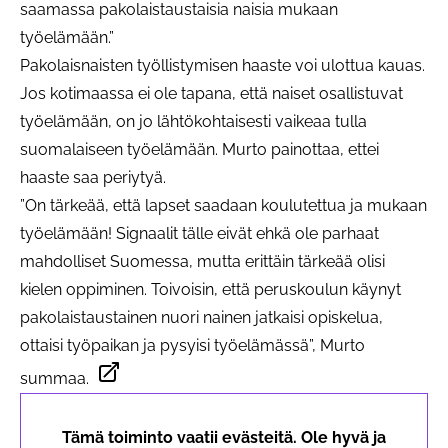
saamassa pakolaistaustaisia naisia mukaan
työelämään.”
Pakolaisnaisten työllistymisen haaste voi ulottua kauas.
Jos kotimaassa ei ole tapana, että naiset osallistuvat
työelämään, on jo lähtökohtaisesti vaikeaa tulla
suomalaiseen työelämään. Murto painottaa, ettei
haaste saa periytyä.
”On tärkeää, että lapset saadaan koulutettua ja mukaan
työelämään! Signaalit tälle eivät ehkä ole parhaat
mahdolliset Suomessa, mutta erittäin tärkeää olisi
kielen oppiminen. Toivoisin, että peruskoulun käynyt
pakolaistaustainen nuori nainen jatkaisi opiskelua,
ottaisi työpaikan ja pysyisi työelämässä”, Murto
summaa.
Avautuu uudessa välilehdessä
Tämä toiminto vaatii evästeitä. Ole hyvä ja