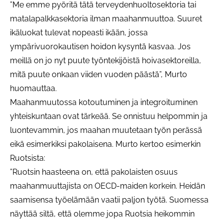
”Me emme pyöritä tätä terveydenhuoltosektoria tai
matalapalkkasektoria ilman maahanmuuttoa. Suuret
ikäluokat tulevat nopeasti ikään, jossa
ympärivuorokautisen hoidon kysyntä kasvaa. Jos
meillä on jo nyt puute työntekijöistä hoivasektoreilla,
mitä puute onkaan viiden vuoden päästä”, Murto
huomauttaa.
Maahanmuutossa kotoutuminen ja integroituminen
yhteiskuntaan ovat tärkeää. Se onnistuu helpommin ja
luontevammin, jos maahan muutetaan työn perässä
eikä esimerkiksi pakolaisena. Murto kertoo esimerkin
Ruotsista:
”Ruotsin haasteena on, että pakolaisten osuus
maahanmuuttajista on OECD-maiden korkein. Heidän
saamisensa työelämään vaatii paljon työtä. Suomessa
näyttää siltä, että olemme jopa Ruotsia heikommin