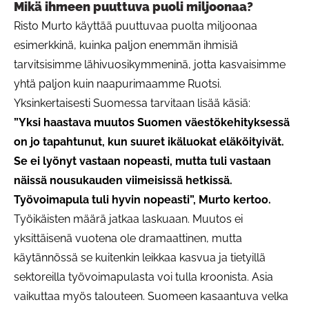
Mikä ihmeen puuttuva puoli miljoonaa?
Risto Murto käyttää puuttuvaa puolta miljoonaa
esimerkkinä, kuinka paljon enemmän ihmisiä
tarvitsisimme lähivuosikymmeninä, jotta kasvaisimme
yhtä paljon kuin naapurimaamme Ruotsi.
Yksinkertaisesti Suomessa tarvitaan lisää käsiä:
”Yksi haastava muutos Suomen väestökehityksessä
on jo tapahtunut, kun suuret ikäluokat eläköityivät.
Se ei lyönyt vastaan nopeasti, mutta tuli vastaan
näissä nousukauden viimeisissä hetkissä.
Työvoimapula tuli hyvin nopeasti”, Murto kertoo.
Työikäisten määrä jatkaa laskuaan. Muutos ei
yksittäisenä vuotena ole dramaattinen, mutta
käytännössä se kuitenkin leikkaa kasvua ja tietyillä
sektoreilla työvoimapulasta voi tulla kroonista. Asia
vaikuttaa myös talouteen. Suomeen kasaantuva velka