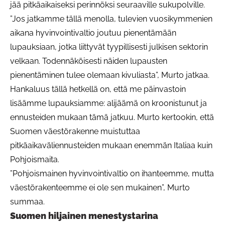
jää pitkäaikaiseksi perinnöksi seuraaville sukupolville.
”Jos jatkamme tällä menolla, tulevien vuosikymmenien
aikana hyvinvointivaltio joutuu pienentämään
lupauksiaan, jotka liittyvät tyypillisesti julkisen sektorin
velkaan. Todennäköisesti näiden lupausten
pienentäminen tulee olemaan kivuliasta”, Murto jatkaa.
Hankaluus tällä hetkellä on, että me päinvastoin
lisäämme lupauksiamme: alijäämä on kroonistunut ja
ennusteiden mukaan tämä jatkuu. Murto kertookin, että
Suomen väestörakenne muistuttaa
pitkäaikaväliennusteiden mukaan enemmän Italiaa kuin
Pohjoismaita.
”Pohjoismainen hyvinvointivaltio on ihanteemme, mutta
väestörakenteemme ei ole sen mukainen”, Murto
summaa.
Suomen hiljainen menestystarina