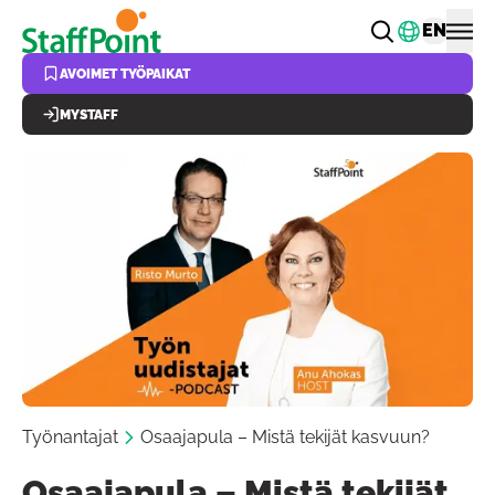
Hyppää pääsisältöön
Vaihda k
EN
AVOIMET TYÖPAIKAT
MYSTAFF
Työnantajat
Osaajapula – Mistä tekijät kasvuun?
Osaajapula – Mistä tekijät