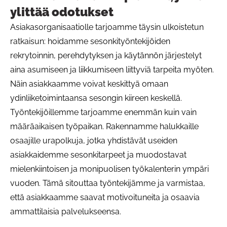
ylittää odotukset
Asiakasorganisaatiolle tarjoamme täysin ulkoistetun
ratkaisun: hoidamme sesonkityöntekijöiden
rekrytoinnin, perehdytyksen ja käytännön järjestelyt
aina asumiseen ja liikkumiseen liittyviä tarpeita myöten.
Näin asiakkaamme voivat keskittyä omaan
ydinliiketoimintaansa sesongin kiireen keskellä.
Työntekijöillemme tarjoamme enemmän kuin vain
määräaikaisen työpaikan. Rakennamme halukkaille
osaajille urapolkuja, jotka yhdistävät useiden
asiakkaidemme sesonkitarpeet ja muodostavat
mielenkiintoisen ja monipuolisen työkalenterin ympäri
vuoden. Tämä sitouttaa työntekijämme ja varmistaa,
että asiakkaamme saavat motivoituneita ja osaavia
ammattilaisia palvelukseensa.