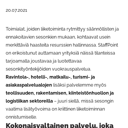
20.07.2021
Toimialat, joiden liiketoiminta rytmittyy säännöllisten ja
ennakoitavien sesonkien mukaan, kohtaavat usein
merkittäviä haasteita resurssien hallinnassa. StaffPoint
on erikoistunut auttamaan yrityksiä näissä tilanteissa
tarjoamalla joustavaa ja luotettavaa
sesonkityöntekijöiden vuokrauspalvelua.
Ravintola-, hotelli-, matkailu-, turismi- ja
asiakaspalvelualojen
lisäksi palvelemme myös
teollisuuden, rakentamisen, kiinteistönhuollon ja
logistiikan sektoreilla
– juuri siellä, missä sesongin
vaatima lisätyövoima on kriittinen liiketoiminnan
onnistumiselle.
Kokonaisvaltainen palvelu, joka