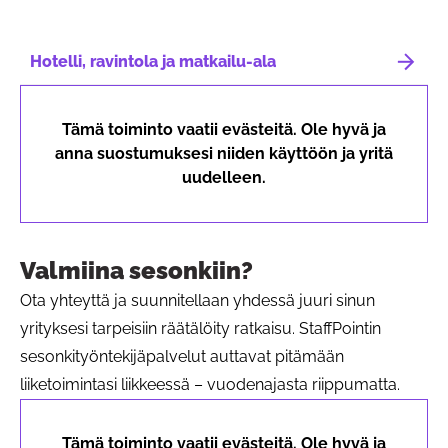
Hotelli, ravintola ja matkailu-ala
Tämä toiminto vaatii evästeitä. Ole hyvä ja
anna suostumuksesi niiden käyttöön ja yritä
uudelleen.
Valmiina sesonkiin?
Ota yhteyttä ja suunnitellaan yhdessä juuri sinun
yrityksesi tarpeisiin räätälöity ratkaisu. StaffPointin
sesonkityöntekijäpalvelut auttavat pitämään
liiketoimintasi liikkeessä – vuodenajasta riippumatta.
Tämä toiminto vaatii evästeitä. Ole hyvä ja