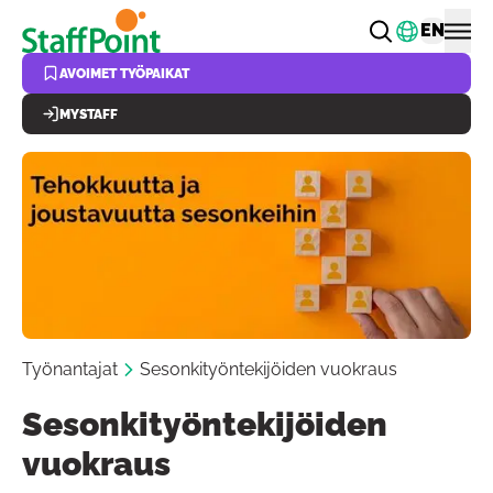
Hyppää pääsisältöön
Vaihda k
EN
AVOIMET TYÖPAIKAT
MYSTAFF
Työnantajat
Sesonkityöntekijöiden vuokraus
Sesonkityöntekijöiden
vuokraus