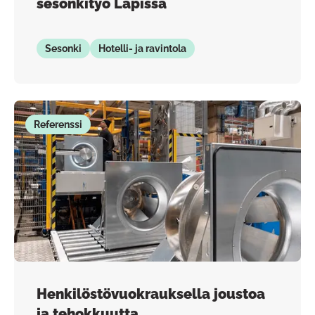
sesonkityö Lapissa
Sesonki
Hotelli- ja ravintola
Referenssi
Henkilöstövuokrauksella joustoa
ja tehokkuutta