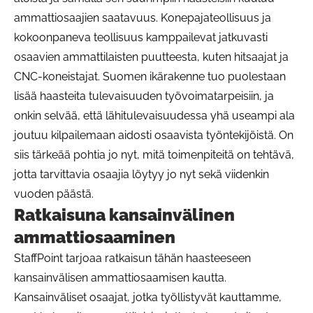
ammattiosaajien saatavuus. Konepajateollisuus ja
kokoonpaneva teollisuus kamppailevat jatkuvasti
osaavien ammattilaisten puutteesta, kuten hitsaajat ja
CNC-koneistajat. Suomen ikärakenne tuo puolestaan
lisää haasteita tulevaisuuden työvoimatarpeisiin, ja
onkin selvää, että lähitulevaisuudessa yhä useampi ala
joutuu kilpailemaan aidosti osaavista työntekijöistä. On
siis tärkeää pohtia jo nyt, mitä toimenpiteitä on tehtävä,
jotta tarvittavia osaajia löytyy jo nyt sekä viidenkin
vuoden päästä.
Ratkaisuna kansainvälinen
ammattiosaaminen
StaffPoint tarjoaa ratkaisun tähän haasteeseen
kansainvälisen ammattiosaamisen kautta.
Kansainväliset osaajat, jotka työllistyvät kauttamme,