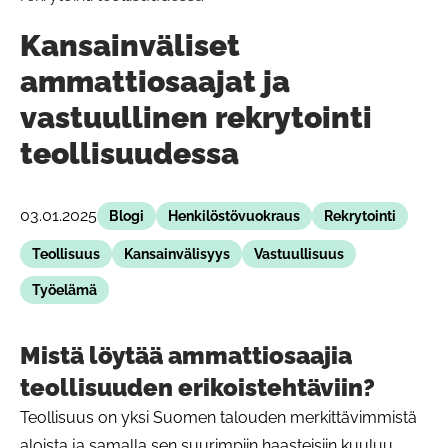
Kansainväliset
ammattiosaajat ja
vastuullinen rekrytointi
teollisuudessa
03.01.2025
Blogi
Henkilöstövuokraus
Rekrytointi
Teollisuus
Kansainvälisyys
Vastuullisuus
Työelämä
Mistä löytää ammattiosaajia
teollisuuden erikoistehtäviin?
Teollisuus on yksi Suomen talouden merkittävimmistä
aloista ja samalla sen suurimpiin haasteisiin kuuluu