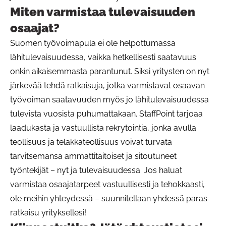
Miten varmistaa tulevaisuuden
osaajat?
Suomen työvoimapula ei ole helpottumassa
lähitulevaisuudessa, vaikka hetkellisesti saatavuus
onkin aikaisemmasta parantunut. Siksi yritysten on nyt
järkevää tehdä ratkaisuja, jotka varmistavat osaavan
työvoiman saatavuuden myös jo lähitulevaisuudessa
tulevista vuosista puhumattakaan. StaffPoint tarjoaa
laadukasta ja vastuullista rekrytointia, jonka avulla
teollisuus ja telakkateollisuus voivat turvata
tarvitsemansa ammattitaitoiset ja sitoutuneet
työntekijät – nyt ja tulevaisuudessa. Jos haluat
varmistaa osaajatarpeet vastuullisesti ja tehokkaasti,
ole meihin yhteydessä – suunnitellaan yhdessä paras
ratkaisu yrityksellesi!