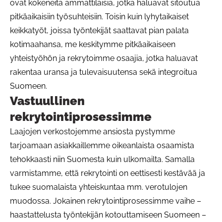
ovat kokeneita ammattilaisia, jotka haluavat sitoutua
pitkäaikaisiin työsuhteisiin. Toisin kuin lyhytaikaiset
keikkatyöt, joissa työntekijät saattavat pian palata
kotimaahansa, me keskitymme pitkäaikaiseen
yhteistyöhön ja rekrytoimme osaajia, jotka haluavat
rakentaa uransa ja tulevaisuutensa sekä integroitua
Suomeen.
Vastuullinen
rekrytointiprosessimme
Laajojen verkostojemme ansiosta pystymme
tarjoamaan asiakkaillemme oikeanlaista osaamista
tehokkaasti niin Suomesta kuin ulkomailta. Samalla
varmistamme, että rekrytointi on eettisesti kestävää ja
tukee suomalaista yhteiskuntaa mm. verotulojen
muodossa. Jokainen rekrytointiprosessimme vaihe –
haastattelusta työntekijän kotouttamiseen Suomeen –