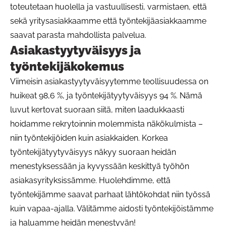
toteutetaan huolella ja vastuullisesti, varmistaen, että
sekä yritysasiakkaamme että työntekijäasiakkaamme
saavat parasta mahdollista palvelua.
Asiakastyytyväisyys ja
työntekijäkokemus
Viimeisin asiakastyytyväisyytemme teollisuudessa on
huikeat 98,6 %, ja työntekijätyytyväisyys 94 %. Nämä
luvut kertovat suoraan siitä, miten laadukkaasti
hoidamme rekrytoinnin molemmista näkökulmista –
niin työntekijöiden kuin asiakkaiden. Korkea
työntekijätyytyväisyys näkyy suoraan heidän
menestyksessään ja kyvyssään keskittyä työhön
asiakasyrityksissämme. Huolehdimme, että
työntekijämme saavat parhaat lähtökohdat niin työssä
kuin vapaa-ajalla. Välitämme aidosti työntekijöistämme
ja haluamme heidän menestyvän!