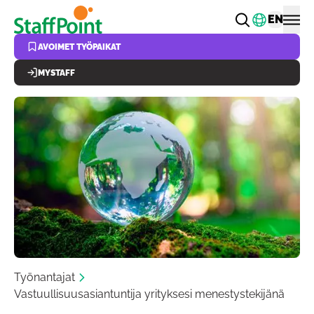
Hyppää pääsisältöön
Vaihda k
EN
AVOIMET TYÖPAIKAT
MYSTAFF
Työnantajat
Vastuullisuusasiantuntija yrityksesi menestystekijänä