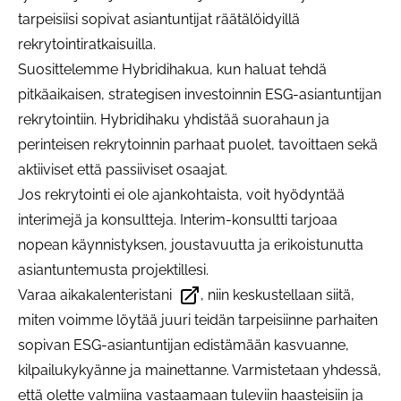
tarpeisiisi sopivat asiantuntijat räätälöidyillä
rekrytointiratkaisuilla.
Suosittelemme Hybridihakua, kun haluat tehdä
pitkäaikaisen, strategisen investoinnin ESG-asiantuntijan
rekrytointiin. Hybridihaku yhdistää suorahaun ja
perinteisen rekrytoinnin parhaat puolet, tavoittaen sekä
aktiiviset että passiiviset osaajat.
Jos rekrytointi ei ole ajankohtaista, voit hyödyntää
interimejä ja konsultteja. Interim-konsultti tarjoaa
nopean käynnistyksen, joustavuutta ja erikoistunutta
asiantuntemusta projektillesi.
Varaa aika
kalenteristani
, niin keskustellaan siitä,
Avautuu uudessa välilehdessä
miten voimme löytää juuri teidän tarpeisiinne parhaiten
sopivan ESG-asiantuntijan edistämään kasvuanne,
kilpailukykyänne ja mainettanne. Varmistetaan yhdessä,
että olette valmiina vastaamaan tuleviin haasteisiin ja