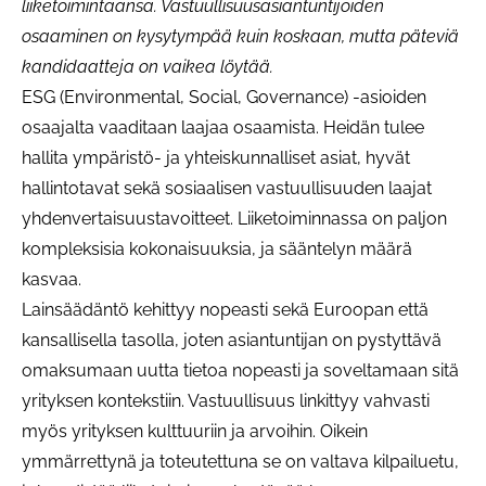
liiketoimintaansa. Vastuullisuusasiantuntijoiden
osaaminen on kysytympää kuin koskaan, mutta päteviä
kandidaatteja on vaikea löytää.
ESG (Environmental, Social, Governance) -asioiden
osaajalta vaaditaan laajaa osaamista. Heidän tulee
hallita ympäristö- ja yhteiskunnalliset asiat, hyvät
hallintotavat sekä sosiaalisen vastuullisuuden laajat
yhdenvertaisuustavoitteet. Liiketoiminnassa on paljon
kompleksisia kokonaisuuksia, ja sääntelyn määrä
kasvaa.
Lainsäädäntö kehittyy nopeasti sekä Euroopan että
kansallisella tasolla, joten asiantuntijan on pystyttävä
omaksumaan uutta tietoa nopeasti ja soveltamaan sitä
yrityksen kontekstiin. Vastuullisuus linkittyy vahvasti
myös yrityksen kulttuuriin ja arvoihin. Oikein
ymmärrettynä ja toteutettuna se on valtava kilpailuetu,