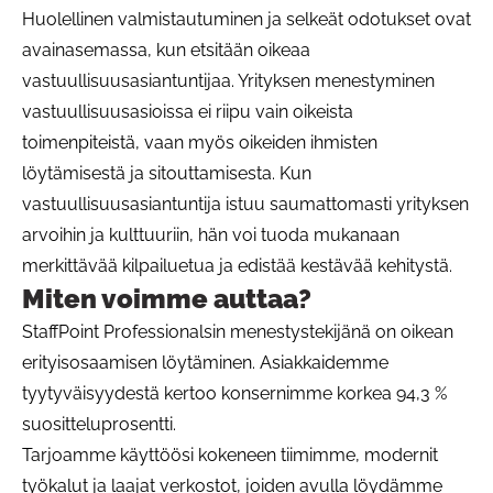
Huolellinen valmistautuminen ja selkeät odotukset ovat
avainasemassa, kun etsitään oikeaa
vastuullisuusasiantuntijaa. Yrityksen menestyminen
vastuullisuusasioissa ei riipu vain oikeista
toimenpiteistä, vaan myös oikeiden ihmisten
löytämisestä ja sitouttamisesta. Kun
vastuullisuusasiantuntija istuu saumattomasti yrityksen
arvoihin ja kulttuuriin, hän voi tuoda mukanaan
merkittävää kilpailuetua ja edistää kestävää kehitystä.
Miten voimme auttaa?
StaffPoint Professionalsin menestystekijänä on oikean
erityisosaamisen löytäminen. Asiakkaidemme
tyytyväisyydestä kertoo konsernimme korkea 94,3 %
suositteluprosentti.
Tarjoamme käyttöösi kokeneen tiimimme, modernit
työkalut ja laajat verkostot, joiden avulla löydämme