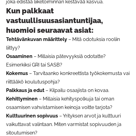
joka edistää liiketoiminnan kestävää kasvua.
Kun palkkaat
vastuullisuusasiantuntijaa,
huomioi seuraavat asiat:
Tehtävänkuvan määrittely
– Mitä odotuksia rooliin
liittyy?
Osaaminen
– Millaisia pätevyyksiä odotatte?
Esimerkiksi GRI tai SASB?
Kokemus
– Tarvitaanko konkreettista työkokemusta vai
riittääkö koulutuspohja?
Palkkaus ja edut
– Kilpailu osaajista on kovaa.
Kehittyminen
– Millaisia kehityspolkuja tai oman
osaamisen vahvistamisen keinoja voitte tarjota?
Kulttuurinen sopivuus
– Yrityksen arvot ja kulttuuri
vaikuttavat valintaan. Miten varmistat sopivuuden ja
sitoutumisen?