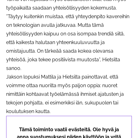
työpaikalta saadaan yhteisöllisyyden kokemusta.
”Täytyy kuitenkin muistaa, että yhteydenpito kavereihin
on teknologian avulla jatkuvaa. Mutta tämä
yhteisöllisyyden kaipuu on osa isompaa trendiä siitä,
että kaikesta halutaan yhteenkuuluvuutta ja
omistajuutta. On tärkeää saada kokea olevansa
yhteisöä, joka tekee positiivista muutosta”, Hietsilta
sanoo.
Jakson lopuksi Mattila ja Hietsilta painottavat, että
voimme ottaa nuorilta myös paljon oppia: nuoret
nimittäin kohtaavat työelämässä ihmiset ajatusten ja
tekojen pohjalta, ei esimerkiksi iän, sukupuolen tai
koulutuksen kautta.
Tämä toiminto vaatii evästeitä. Ole hyvä ja
anna suostumuksesi niiden käyttöön ja yritä