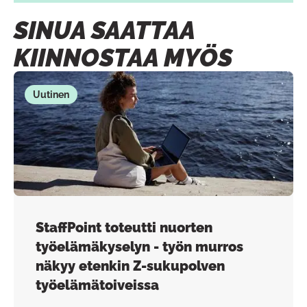
SINUA SAATTAA
KIINNOSTAA MYÖS
Uutinen
StaffPoint toteutti nuorten
työelämäkyselyn - työn murros
näkyy etenkin Z-sukupolven
työelämätoiveissa