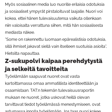
Myös sosiaalinen media luo nuorille erilaisia odotuksia
ja sosiaaliset ympyrät pirstaloituvat laajalle. Nuori voi
kokea, ettei hänen tulevaisuutensa vaikuta ollenkaan
niin valoisalta verrattuna siihen, mitä hän sosiaalisesta
mediasta näkee.
”Some on rakennettu luomaan epärealistisia odotuksia,
sillä ihmiset jakavat siellä vain itselleen suotuisia asioita”,
Hietsilta napauttaa.
Z-sukupolvi kaipaa perehdytystä
ja selkeitä tavoitteita
Työelämään saapuvat nuoret ovat vasta
kartoittamassa omaa ammatillista identiteettiään ja
osaamistaan. TAT:n tekemän tulevaisuusraportin
mukaan ne nuoret, jotka uskovat heillä olevan
tarvittavat tiedot työelämässä menestymiseen, ovat
astumassa innolla työelämään. Jos taas nuori kokee,