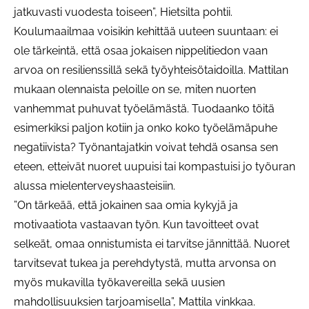
jatkuvasti vuodesta toiseen”, Hietsilta pohtii.
Koulumaailmaa voisikin kehittää uuteen suuntaan: ei
ole tärkeintä, että osaa jokaisen nippelitiedon vaan
arvoa on resilienssillä sekä työyhteisötaidoilla. Mattilan
mukaan olennaista peloille on se, miten nuorten
vanhemmat puhuvat työelämästä. Tuodaanko töitä
esimerkiksi paljon kotiin ja onko koko työelämäpuhe
negatiivista? Työnantajatkin voivat tehdä osansa sen
eteen, etteivät nuoret uupuisi tai kompastuisi jo työuran
alussa mielenterveyshaasteisiin.
”On tärkeää, että jokainen saa omia kykyjä ja
motivaatiota vastaavan työn. Kun tavoitteet ovat
selkeät, omaa onnistumista ei tarvitse jännittää. Nuoret
tarvitsevat tukea ja perehdytystä, mutta arvonsa on
myös mukavilla työkavereilla sekä uusien
mahdollisuuksien tarjoamisella”, Mattila vinkkaa.