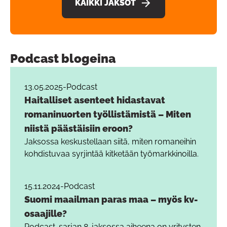
KAIKKI JAKSOT
Podcast blogeina
13.05.2025
-
Podcast
Haitalliset asenteet hidastavat
romaninuorten työllistämistä – Miten
niistä päästäisiin eroon?
Jaksossa keskustellaan siitä, miten romaneihin
kohdistuvaa syrjintää kitketään työmarkkinoilla.
15.11.2024
-
Podcast
Suomi maailman paras maa – myös kv-
osaajille?
Podcast-sarjan 8. jaksossa aiheena on yritysten