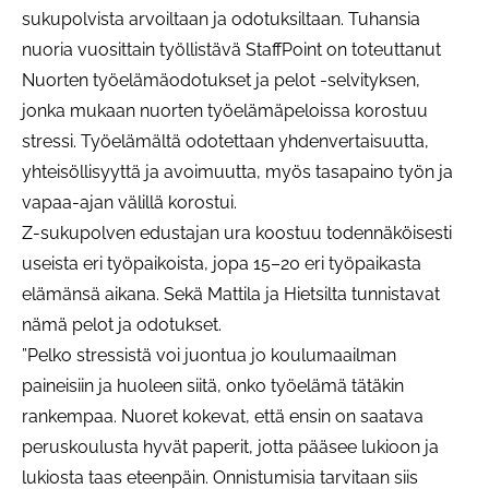
sukupolvista arvoiltaan ja odotuksiltaan. Tuhansia
nuoria vuosittain työllistävä StaffPoint on toteuttanut
Nuorten työelämäodotukset ja pelot -selvityksen,
jonka mukaan nuorten työelämäpeloissa korostuu
stressi. Työelämältä odotettaan yhdenvertaisuutta,
yhteisöllisyyttä ja avoimuutta, myös tasapaino työn ja
vapaa-ajan välillä korostui.
Z-sukupolven edustajan ura koostuu todennäköisesti
useista eri työpaikoista, jopa 15–20 eri työpaikasta
elämänsä aikana. Sekä Mattila ja Hietsilta tunnistavat
nämä pelot ja odotukset.
”Pelko stressistä voi juontua jo koulumaailman
paineisiin ja huoleen siitä, onko työelämä tätäkin
rankempaa. Nuoret kokevat, että ensin on saatava
peruskoulusta hyvät paperit, jotta pääsee lukioon ja
lukiosta taas eteenpäin. Onnistumisia tarvitaan siis