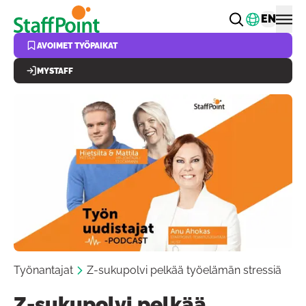
Hyppää pääsisältöön
Vaihda k
EN
AVOIMET TYÖPAIKAT
MYSTAFF
Työnantajat
Z-sukupolvi pelkää työelämän stressiä
Z-sukupolvi pelkää