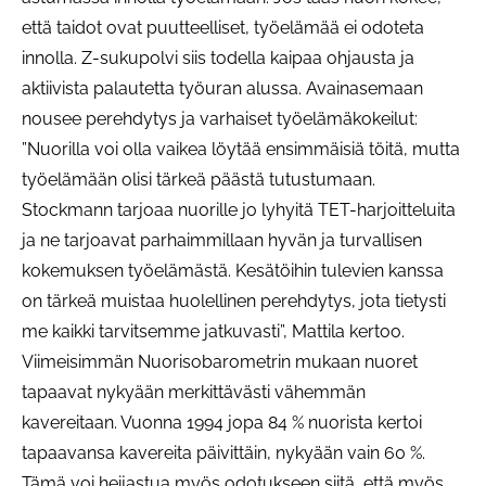
että taidot ovat puutteelliset, työelämää ei odoteta
innolla. Z-sukupolvi siis todella kaipaa ohjausta ja
aktiivista palautetta työuran alussa. Avainasemaan
nousee perehdytys ja varhaiset työelämäkokeilut:
”Nuorilla voi olla vaikea löytää ensimmäisiä töitä, mutta
työelämään olisi tärkeä päästä tutustumaan.
Stockmann tarjoaa nuorille jo lyhyitä TET-harjoitteluita
ja ne tarjoavat parhaimmillaan hyvän ja turvallisen
kokemuksen työelämästä. Kesätöihin tulevien kanssa
on tärkeä muistaa huolellinen perehdytys, jota tietysti
me kaikki tarvitsemme jatkuvasti”, Mattila kertoo.
Viimeisimmän Nuorisobarometrin mukaan nuoret
tapaavat nykyään merkittävästi vähemmän
kavereitaan. Vuonna 1994 jopa 84 % nuorista kertoi
tapaavansa kavereita päivittäin, nykyään vain 60 %.
Tämä voi heijastua myös odotukseen siitä, että myös