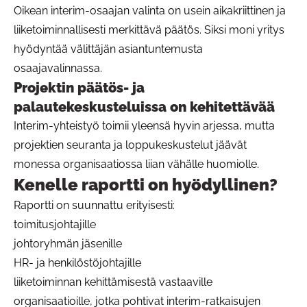
Oikean interim-osaajan valinta on usein aikakriittinen ja
liiketoiminnallisesti merkittävä päätös. Siksi moni yritys
hyödyntää välittäjän asiantuntemusta
osaajavalinnassa.
Projektin päätös- ja
palautekeskusteluissa on kehitettävää
Interim-yhteistyö toimii yleensä hyvin arjessa, mutta
projektien seuranta ja loppukeskustelut jäävät
monessa organisaatiossa liian vähälle huomiolle.
Kenelle raportti on hyödyllinen?
Raportti on suunnattu erityisesti:
toimitusjohtajille
johtoryhmän jäsenille
HR- ja henkilöstöjohtajille
liiketoiminnan kehittämisestä vastaaville
organisaatioille, jotka pohtivat interim-ratkaisujen