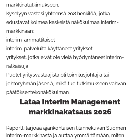
markkinatutkimukseen.
Kyselyyn vastasi yhteensä 208 henkilöä, jotka
edustavat kolmea keskeistä näkökulmaa interim-
markkinaan:
interim-ammattilaiset
interim-palveluita käyttäneet yritykset
yritykset, jotka eivät ole vielä hyödyntäneet interim-
ratkaisuja
Puolet yritysvastaajista oli toimitusjohtajia tai
johtoryhmän jäseniä, mikä tuo tutkimukseen vahvan
päätöksentekonäkökulman.
Lataa Interim Management
Pa
markkinakatsaus 2026
Raportti tarjoaa ajankohtaisen tilannekuvan Suomen
interim-markkinasta ja auttaa ymmärtämään, miten