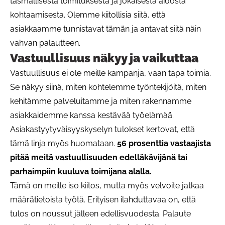
täsmällisestä toimituksesta ja jokaisesta aidosta
kohtaamisesta. Olemme kiitollisia siitä, että
asiakkaamme tunnistavat tämän ja antavat siitä näin
vahvan palautteen.
Vastuullisuus näkyy ja vaikuttaa
Vastuullisuus ei ole meille kampanja, vaan tapa toimia.
Se näkyy siinä, miten kohtelemme työntekijöitä, miten
kehitämme palveluitamme ja miten rakennamme
asiakkaidemme kanssa kestävää työelämää.
Asiakastyytyväisyyskyselyn tulokset kertovat, että
tämä linja myös huomataan.
56 prosenttia vastaajista
pitää meitä vastuullisuuden edelläkävijänä tai
parhaimpiin kuuluva toimijana alalla.
Tämä on meille iso kiitos, mutta myös velvoite jatkaa
määrätietoista työtä. Erityisen ilahduttavaa on, että
tulos on noussut jälleen edellisvuodesta. Palaute