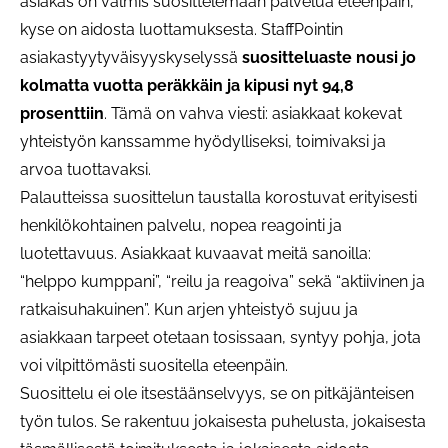
asiakas on valmis suosittelemaan palvelua eteenpäin,
kyse on aidosta luottamuksesta. StaffPointin
asiakastyytyväisyyskyselyssä
suositteluaste nousi jo
kolmatta vuotta peräkkäin ja kipusi nyt 94,8
prosenttiin
. Tämä on vahva viesti: asiakkaat kokevat
yhteistyön kanssamme hyödylliseksi, toimivaksi ja
arvoa tuottavaksi.
Palautteissa suosittelun taustalla korostuvat erityisesti
henkilökohtainen palvelu, nopea reagointi ja
luotettavuus. Asiakkaat kuvaavat meitä sanoilla:
“helppo kumppani”, “reilu ja reagoiva” sekä “aktiivinen ja
ratkaisuhakuinen”. Kun arjen yhteistyö sujuu ja
asiakkaan tarpeet otetaan tosissaan, syntyy pohja, jota
voi vilpittömästi suositella eteenpäin.
Suosittelu ei ole itsestäänselvyys, se on pitkäjänteisen
työn tulos. Se rakentuu jokaisesta puhelusta, jokaisesta