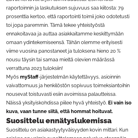
raportoinnin ja laskutuksen sujuvuus saa kiitosta: 79
prosenttia kertoo, että raportointi toimii joko odotetusti
toi jopa paremmin. Tämä tekee yhteistyöstä
ennakoitavaa ja auttaa asiakkaitamme keskittymään
omaan ydintekemiseensä. Tähän olemme erityisesti
viime vuosina panostaneet ja tuloksena hieno 20 %
nousu täysin tai samaa mieltä olevien määrässä
verrattuna 2023 tuloksiin!
Myös
myStaff
-järjestelmän käytettävyys, asioinnin
vaivattomuus ja henkilöstön sopivuus toimeksiantoihin
nousevat toistuvasti esiin avoimissa palautteissa.
Näissä yksityiskohdissa piilee hyvä yhteistyö.
Ei vain iso
kuva, vaan tunne siitä, että hommat hoituvat.
Suosittelu ennätyslukemissa
Suosittelu on asiakastyytyväisyyden kovin mittari. Kun