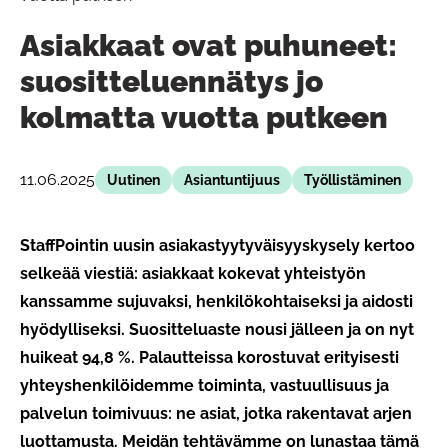
Asiakkaat ovat puhuneet:
suositteluennätys jo
kolmatta vuotta putkeen
11.06.2025
Uutinen
Asiantuntijuus
Työllistäminen
StaffPointin uusin asiakastyytyväisyyskysely kertoo
selkeää viestiä: asiakkaat kokevat yhteistyön
kanssamme sujuvaksi, henkilökohtaiseksi ja aidosti
hyödylliseksi. Suositteluaste nousi jälleen ja on nyt
huikeat 94,8 %. Palautteissa korostuvat erityisesti
yhteyshenkilöidemme toiminta, vastuullisuus ja
palvelun toimivuus: ne asiat, jotka rakentavat arjen
luottamusta. Meidän tehtävämme on lunastaa tämä