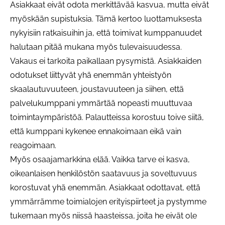
Asiakkaat eivät odota merkittävää kasvua, mutta eivät
myöskään supistuksia. Tämä kertoo luottamuksesta
nykyisiin ratkaisuihin ja, että toimivat kumppanuudet
halutaan pitää mukana myös tulevaisuudessa.
Vakaus ei tarkoita paikallaan pysymistä. Asiakkaiden
odotukset liittyvät yhä enemmän yhteistyön
skaalautuvuuteen, joustavuuteen ja siihen, että
palvelukumppani ymmärtää nopeasti muuttuvaa
toimintaympäristöä. Palautteissa korostuu toive siitä,
että kumppani kykenee ennakoimaan eikä vain
reagoimaan.
Myös osaajamarkkina elää. Vaikka tarve ei kasva,
oikeanlaisen henkilöstön saatavuus ja soveltuvuus
korostuvat yhä enemmän. Asiakkaat odottavat, että
ymmärrämme toimialojen erityispiirteet ja pystymme
tukemaan myös niissä haasteissa, joita he eivät ole