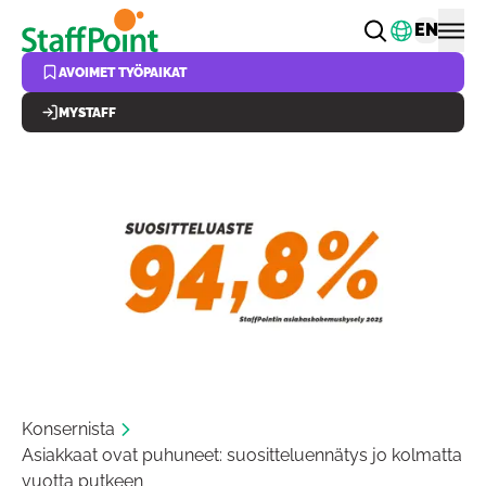
Hyppää pääsisältöön
Vaihda k
EN
AVOIMET TYÖPAIKAT
MYSTAFF
Konsernista
Asiakkaat ovat puhuneet: suositteluennätys jo kolmatta
vuotta putkeen