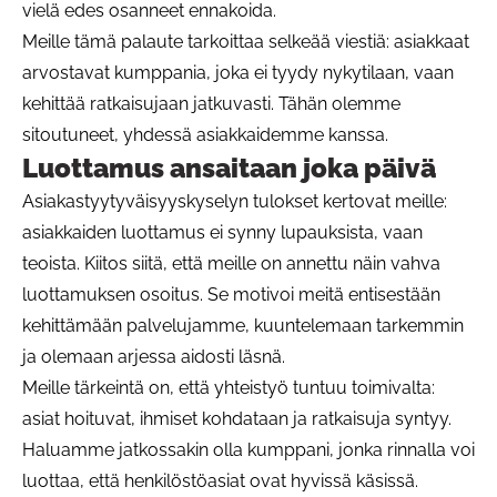
vielä edes osanneet ennakoida.
Meille tämä palaute tarkoittaa selkeää viestiä: asiakkaat
arvostavat kumppania, joka ei tyydy nykytilaan, vaan
kehittää ratkaisujaan jatkuvasti. Tähän olemme
sitoutuneet, yhdessä asiakkaidemme kanssa.
Luottamus ansaitaan joka päivä
Asiakastyytyväisyyskyselyn tulokset kertovat meille:
asiakkaiden luottamus ei synny lupauksista, vaan
teoista. Kiitos siitä, että meille on annettu näin vahva
luottamuksen osoitus. Se motivoi meitä entisestään
kehittämään palvelujamme, kuuntelemaan tarkemmin
ja olemaan arjessa aidosti läsnä.
Meille tärkeintä on, että yhteistyö tuntuu toimivalta:
asiat hoituvat, ihmiset kohdataan ja ratkaisuja syntyy.
Haluamme jatkossakin olla kumppani, jonka rinnalla voi
luottaa, että henkilöstöasiat ovat hyvissä käsissä.