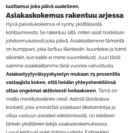
luottamus joka päivä uudelleen.
Asiakaskokemus rakentuu arjessa
Hyvä palvelukokemus ei synny yksittäisestä
kohtaamisesta. Se rakentuu siitä, miten asiat hoidetaan
johdonmukaisesti joka päivä. Asiakkaillemme tärkeintä
on kumppani, joka tarttuu tilanteisiin, kuuntelee ja toimii
silloinkin, kun kaikki ei mene suunnitellusti. Juuri tästä
saimme asiakkailtamme tänä vuonna vahvistusta.
Asiakastyytyväisyyskyselyn mukaan 75 prosenttia
vastaajista kokee, että heidän yhteyshenkilönsä
ottaa ongelmat aktiivisesti hoitaakseen.
Tämä on
meille merkityksellinen viesti. Aidosti läsnäoleva
kontakti, joka ymmärtää asiakkaan liiketoimintaa ja
ottaa vastuun asioiden edistämisestä, on edelleen
tärkein yksittäinen tekijä asiakaskokemuksessa.
Luvut kertovat arjen toimivuudesta. Esimerkiksi