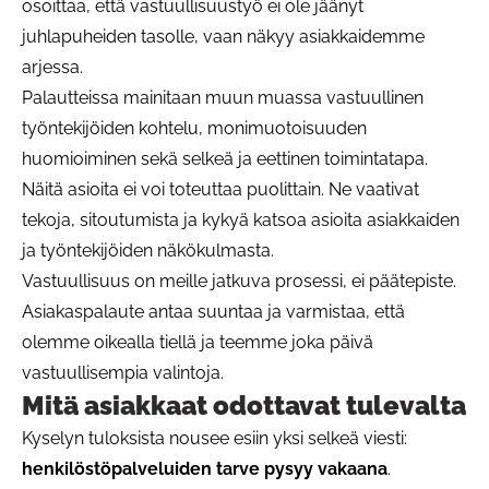
osoittaa, että vastuullisuustyö ei ole jäänyt
juhlapuheiden tasolle, vaan näkyy asiakkaidemme
arjessa.
Palautteissa mainitaan muun muassa vastuullinen
työntekijöiden kohtelu, monimuotoisuuden
huomioiminen sekä selkeä ja eettinen toimintatapa.
Näitä asioita ei voi toteuttaa puolittain. Ne vaativat
tekoja, sitoutumista ja kykyä katsoa asioita asiakkaiden
ja työntekijöiden näkökulmasta.
Vastuullisuus on meille jatkuva prosessi, ei päätepiste.
Asiakaspalaute antaa suuntaa ja varmistaa, että
olemme oikealla tiellä ja teemme joka päivä
vastuullisempia valintoja.
Mitä asiakkaat odottavat tulevalta
Kyselyn tuloksista nousee esiin yksi selkeä viesti:
henkilöstöpalveluiden tarve pysyy vakaana
.