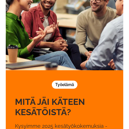
Työelämä
MITÄ JÄI KÄTEEN
KESÄTÖISTÄ?
Kysyimme 2025 kesätyökokemuksia -