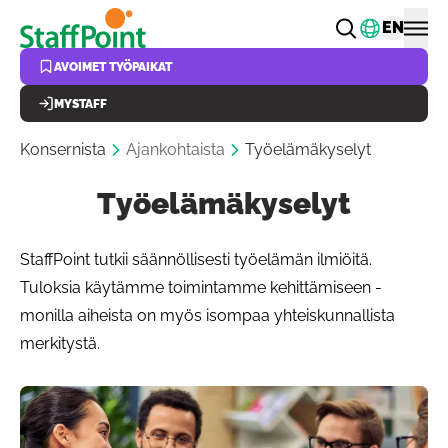
Hyppää pääsisältöön
Vaihda k
EN
AVOIMET TYÖPAIKAT
MYSTAFF
Konsernista
Ajankohtaista
Työelämäkyselyt
Työelämäkyselyt
StaffPoint tutkii säännöllisesti työelämän ilmiöitä.
Tuloksia käytämme toimintamme kehittämiseen -
monilla aiheista on myös isompaa yhteiskunnallista
merkitystä.