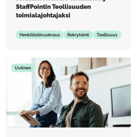
StaffPointin Teollisuuden
toimialajohtajaksi
Henkilöstövuokraus
Rekrytointi
Teollisuus
Uutinen