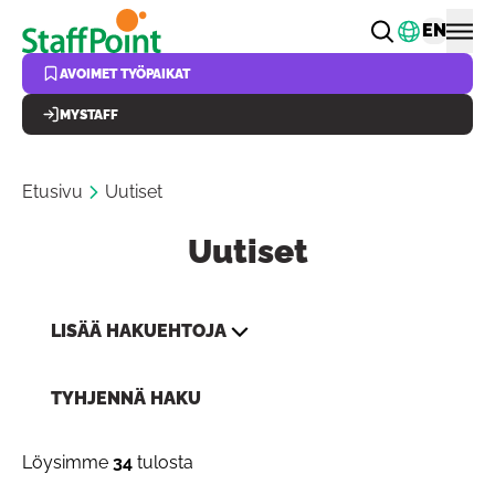
Hyppää pääsisältöön
Vaihda k
EN
AVOIMET TYÖPAIKAT
MYSTAFF
Etusivu
Uutiset
Uutiset
LISÄÄ HAKUEHTOJA
TYHJENNÄ HAKU
Löysimme
34
tulosta