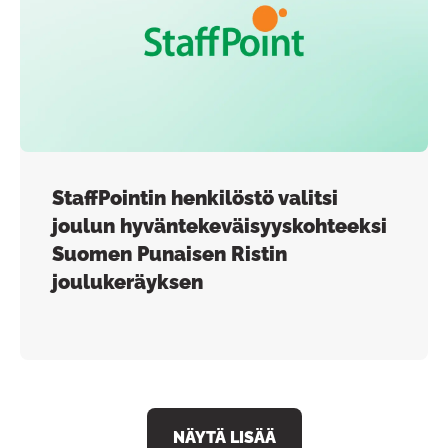
StaffPointin henkilöstö valitsi
joulun hyväntekeväisyyskohteeksi
Suomen Punaisen Ristin
joulukeräyksen
NÄYTÄ LISÄÄ